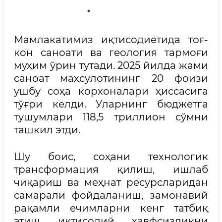
Мамлакатимиз иқтисодиётида тоғ-
кон саноати ва геология тармоғи
муҳим ўрин тутади. 2025 йилда жами
саноат маҳсулотининг 20 фоизи
ушбу соҳа корхоналари ҳиссасига
тўғри келди. Уларнинг бюджетга
тушумлари 118,5 триллион сўмни
ташкил этди.
Шу боис, соҳани технологик
трансформация қилиш, ишлаб
чиқариш ва меҳнат ресурсларидан
самарали фойдаланиш, замонавий
рақамли ечимларни кенг татбиқ
этиш иқтисодий хавфсизликни