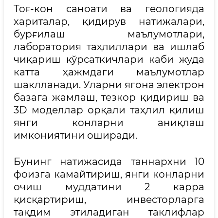
Тоғ-кон саноати ва геологияда
хариталар, қидирув натижалари,
бурғилаш маълумотлари,
лаборатория таҳлиллари ва ишлаб
чиқариш кўрсаткичлари каби жуда
катта ҳажмдаги маълумотлар
шаклланади. Уларни ягона электрон
базага жамлаш, тезкор қидириш ва
3D моделлар орқали таҳлил қилиш
янги конларни аниқлаш
имкониятини оширади.
Бунинг натижасида таннархни 10
фоизга камайтириш, янги конларни
очиш муддатини 2 карра
қисқартириш, инвесторларга
тақдим этиладиган таклифлар