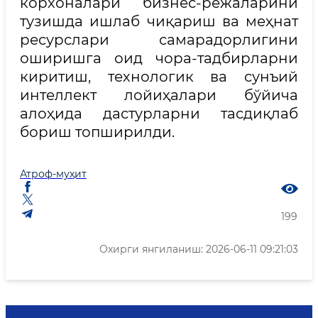
корхоналари бизнес-режаларини
тузишда ишлаб чиқариш ва меҳнат
ресурслари самарадорлигини
оширишга оид чора-тадбирларни
киритиш, технологик ва сунъий
интеллект лойиҳалари бўйича
алоҳида дастурларни тасдиқлаб
бориш топширилди.
Атроф-муҳит
199
Охирги янгиланиш: 2026-06-11 09:21:03