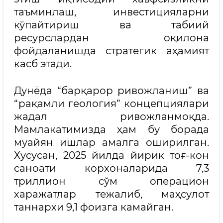
таъминлаш, инвестицияларни
кўпайтириш ва табиий
ресурслардан оқилона
фойдаланишда стратегик аҳамият
касб этади.
Дунёда “барқарор ривожланиш” ва
“рақамли геология” концепциялари
жадал ривожланмоқда.
Мамлакатимизда ҳам бу борада
муайян ишлар амалга оширилган.
Хусусан, 2025 йилда йирик тоғ-кон
саноати корхоналарида 7,3
триллион сўм операцион
харажатлар тежалиб, маҳсулот
таннархи 9,1 фоизга камайган.