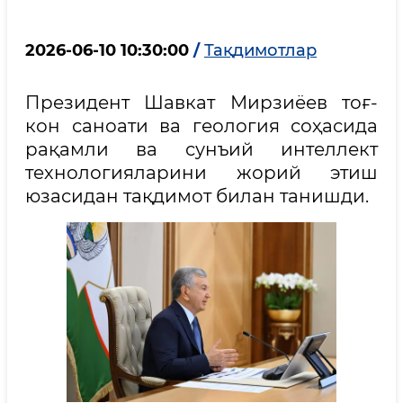
2026-06-10 10:30:00
/
Тақдимотлар
Президент Шавкат Мирзиёев тоғ-
кон саноати ва геология соҳасида
рақамли ва сунъий интеллект
технологияларини жорий этиш
юзасидан тақдимот билан танишди.