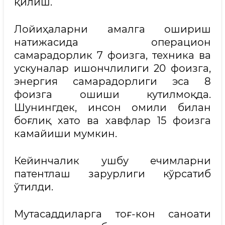
қилиш.
Лойиҳаларни амалга ошириш
натижасида операцион
самарадорлик 7 фоизга, техника ва
ускуналар ишончлилиги 20 фоизга,
энергия самарадорлиги эса 8
фоизга ошиши кутилмоқда.
Шунингдек, инсон омили билан
боғлиқ хато ва хавфлар 15 фоизга
камайиши мумкин.
Кейинчалик ушбу ечимларни
патентлаш зарурлиги кўрсатиб
ўтилди.
Мутасаддиларга тоғ-кон саноати