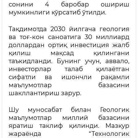
сонини 4 баробар ошириш
мумкинлиги кўрсатиб ўтилди.
Тақдимотда 2030 йилгача геология
ва тоғ-кон саноатига 30 миллиард
доллардан ортиқ инвестиция жалб
қилиш мақсад қилингани
таъкидланди. Бунинг учун, аввало,
инвесторлар талаб қилаётган
сифатли ва ишончли рақамли
маълумотлар базасини
шакллантириш зарур.
Шу муносабат билан Геологик
маълумотлар миллий базасини
яратиш таклиф қилинди. Мазкур
жараёнда “Технологик