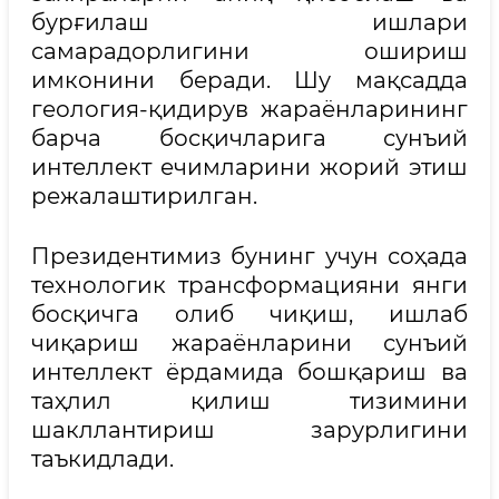
бурғилаш ишлари
самарадорлигини ошириш
имконини беради. Шу мақсадда
геология-қидирув жараёнларининг
барча босқичларига сунъий
интеллект ечимларини жорий этиш
режалаштирилган.
Президентимиз бунинг учун соҳада
технологик трансформацияни янги
босқичга олиб чиқиш, ишлаб
чиқариш жараёнларини сунъий
интеллект ёрдамида бошқариш ва
таҳлил қилиш тизимини
шакллантириш зарурлигини
таъкидлади.