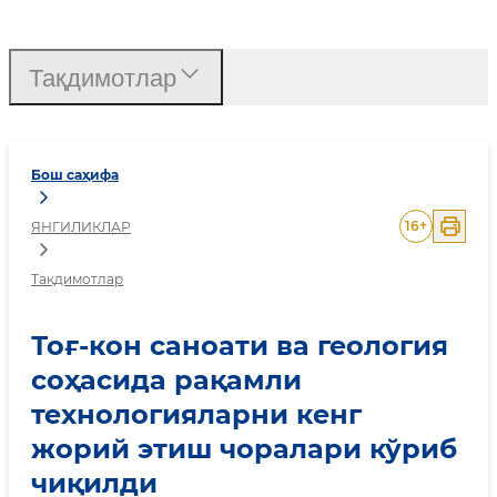
Тоғ-кон саноати ва гео
Тақдимотлар
Бош саҳифа
16
+
ЯНГИЛИКЛАР
Тақдимотлар
Тоғ-кон саноати ва геология
соҳасида рақамли
технологияларни кенг
жорий этиш чоралари кўриб
чиқилди