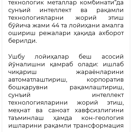
технологик металлар комбинати”да
сунъий интеллект ва рақамли
технологияларни жорий этиш
бўйича жами 44 та лойиҳани амалга
ошириш режалари ҳақида ахборот
берилди.
Ушбу лойиҳалар беш асосий
йўналишни қамраб олади: ишлаб
чиқариш жараёнларини
автоматлаштириш, корпоратив
бошқарувни рақамлаштириш,
сунъий интеллект
технологияларини жорий этиш,
меҳнат ва саноат хавфсизлигини
таъминлаш ҳамда кон-геология
ишларини рақамли трансформация