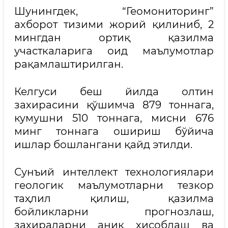
Шунингдек, “Геомониторинг”
ахборот тизими жорий қилиниб, 2
мингдан ортиқ қазилма
участкаларига оид маълумотлар
рақамлаштирилган.
Келгуси беш йилда олтин
захирасини қўшимча 879 тоннага,
кумушни 510 тоннага, мисни 676
минг тоннага ошириш бўйича
ишлар бошлангани қайд этилди.
Сунъий интеллект технологиялари
геологик маълумотларни тезкор
таҳлил қилиш, қазилма
бойликларни прогнозлаш,
захираларни аниқ ҳисоблаш ва