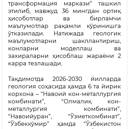
трансформация маркази” ташкил
этилиб, мавжуд 36 мингдан ортиқ
ҳисоботлар ва бирламчи
маълумотлар рақамли кўринишга
ўтказилади. Натижада геологик
маълумотларни шакллантириш,
конларни моделлаш ва
захираларни ҳисоблаш жараёни 2
карра тезлашади.
Тақдимотда 2026-2030 йилларда
геология соҳасида ҳамда 6 та йирик
корхона – “Навоий кон-металлургия
комбинати”, “Олмалиқ кон-
металлургия комбинати”,
“Навоийуран”, “Ўзметкомбинат”,
“Ўзбеккўмир” ҳамда “Ўзбекистон