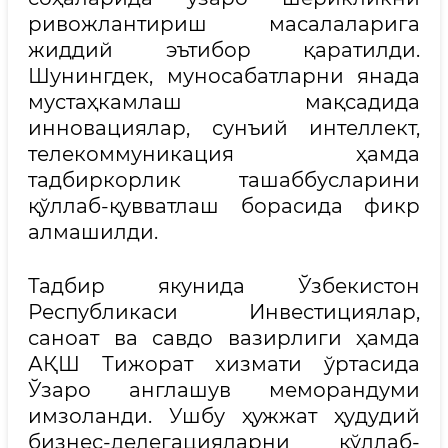
ривожлантириш масалаларига
жиддий эътибор қаратилди.
Шунингдек, муносабатларни янада
мустаҳкамлаш мақсадида
инновациялар, сунъий интеллект,
телекоммуникация ҳамда
тадбиркорлик ташаббусларини
қўллаб-қувватлаш борасида фикр
алмашилди.
Тадбир якунида Ўзбекистон
Республикаси Инвестициялар,
саноат ва савдо вазирлиги ҳамда
АҚШ Тижорат хизмати ўртасида
Ўзаро англашув меморандуми
имзоланди. Ушбу ҳужжат ҳудудий
бизнес-делегацияларни қўллаб-