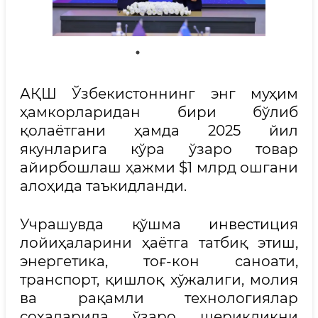
АҚШ Ўзбекистоннинг энг муҳим
ҳамкорларидан бири бўлиб
қолаётгани ҳамда 2025 йил
якунларига кўра ўзаро товар
айирбошлаш ҳажми $1 млрд ошгани
алоҳида таъкидланди.
Учрашувда қўшма инвестиция
лойиҳаларини ҳаётга татбиқ этиш,
энергетика, тоғ-кон саноати,
транспорт, қишлоқ хўжалиги, молия
ва рақамли технологиялар
соҳаларида ўзаро шерикликни