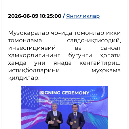
2026-06-09 10:25:00
/
Янгиликлар
Музокаралар чоғида томонлар икки
томонлама савдо-иқтисодий,
инвестициявий ва саноат
ҳамкорлигининг бугунги ҳолати
ҳамда уни янада кенгайтириш
истиқболларини муҳокама
қилдилар.