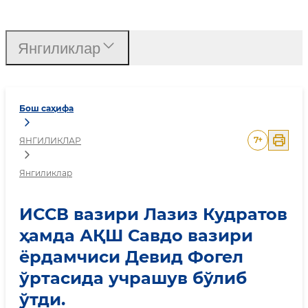
ИССВ вазири Лазиз Кудр
Янгиликлар
Бош саҳифа
7
+
ЯНГИЛИКЛАР
Янгиликлар
ИССВ вазири Лазиз Кудратов
ҳамда АҚШ Савдо вазири
ёрдамчиси Девид Фогел
ўртасида учрашув бўлиб
ўтди.