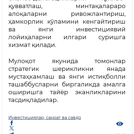
қувватлаш, минтақалараро
алоқаларни ривожлантириш,
ҳамкорлик кўламини кенгайтириш
ва янги инвестициявий
лойиҳаларни илгари суришга
хизмат қилади.
Мулоқот якунида томонлар
стратегик шерикликни янада
мустаҳкамлаш ва янги истиқболли
ташаббусларни биргаликда амалга
оширишга тайёр эканликларини
тасдиқладилар.
Инвестициялар, саноат ва савдо