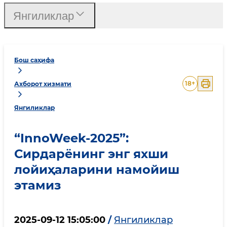
Янгиликлар
Бош саҳифа
18
+
Ахборот хизмати
Янгиликлар
“InnoWeek-2025”:
Сирдарёнинг энг яхши
лойиҳаларини намойиш
этамиз
2025-09-12 15:05:00
/
Янгиликлар