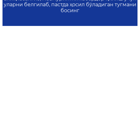
уларни белгилаб, пастда ҳосил бўладиган тугмани
босинг