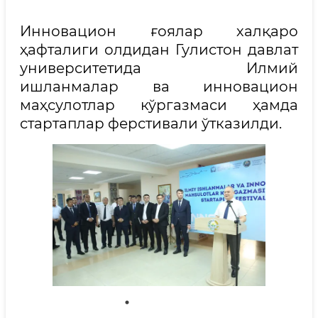
Инновацион ғоялар халқаро
ҳафталиги олдидан Гулистон давлат
университетида Илмий
ишланмалар ва инновацион
маҳсулотлар кўргазмаси ҳамда
стартаплар ферстивали ўтказилди.