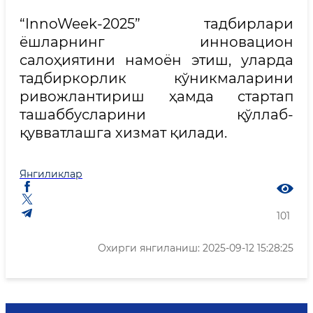
“InnoWeek-2025” тадбирлари
ёшларнинг инновацион
салоҳиятини намоён этиш, уларда
тадбиркорлик кўникмаларини
ривожлантириш ҳамда стартап
ташаббусларини қўллаб-
қувватлашга хизмат қилади.
Янгиликлар
101
Охирги янгиланиш: 2025-09-12 15:28:25