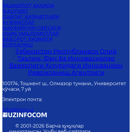
ТАШКИЛОТ ҲАҚИДА
ФАОЛИЯТ
ДАВЛАТ ХИЗМАТЛАРИ
ҲУЖЖАТЛАР
MАХФИЙЛИК СИЁСАТИ
ОЧИҚ МАЪЛУМОТЛАР
АХБОРОТ ХИЗМАТИ
БОҒЛАНИШ
Ўзбекистон Республикаси Олий
Таълим, Фан Ва Инновациялар
Вазирлиги Ҳузуридаги Инновацион
Ривожланиш Агентлиги
100174, Тошкент ш., Олмазор тумани., Университет
кўчаси, 7 уй
Электрон почта
:
info@ilmiy.uz
© 2001-
2026
Барча ҳуқуқлар
ҳимояланган. Ушбу веб-сайтдаги