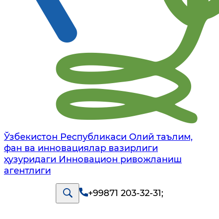
Ўзбекистон Республикаси Олий таълим,
фан ва инновациялар вазирлиги
ҳузуридаги Инновацион ривожланиш
агентлиги
+99871 203-32-31
;