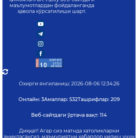
маълумотлардан фойдаланганда
ҳавола кўрсатилиши шарт.
Охирги янгиланиш
:
2026-08-06 12:34:26
Онлайн:
3
Амаллар:
532
Ташрифлар:
209
Веб-сайтдаги ўртача вақт:
114
Диққат! Агар сиз матнда хатоликларни
аниқласангиз, маъмуриятни хабардор қилиш учун