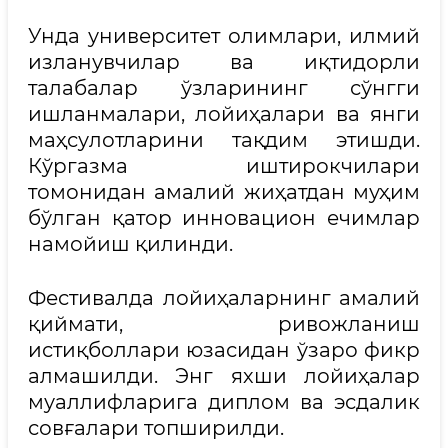
Унда университет олимлари, илмий
изланувчилар ва иқтидорли
талабалар ўзларининг сўнгги
ишланмалари, лойиҳалари ва янги
маҳсулотларини тақдим этишди.
Кўргазма иштирокчилари
томонидан амалий жиҳатдан муҳим
бўлган қатор инновацион ечимлар
намойиш қилинди.
Фестивалда лойиҳаларнинг амалий
қиймати, ривожланиш
истиқболлари юзасидан ўзаро фикр
алмашилди. Энг яхши лойиҳалар
муаллифларига диплом ва эсдалик
совғалари топширилди.