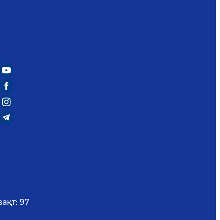
вақт:
97