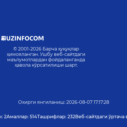
© 2001-
2026
Барча ҳуқуқлар
ҳимояланган. Ушбу веб-сайтдаги
маълумотлардан фойдаланганда
ҳавола кўрсатилиши шарт.
Охирги янгиланиш
:
2026-08-07 17:17:28
:
2
Амаллар:
514
Ташрифлар:
232
Веб-сайтдаги ўртача 