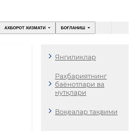
АХБОРОТ ХИЗМАТИ
БОҒЛАНИШ
Янгиликлар
Раҳбариятнинг
баёнотлари ва
нутқлари
Воқеалар тақвими