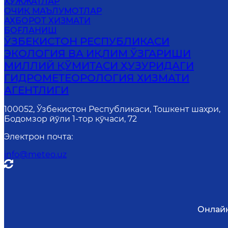
ҲУЖЖАТЛАР
ОЧИҚ МАЪЛУМОТЛАР
АХБОРОТ ХИЗМАТИ
БОҒЛАНИШ
ЎЗБЕКИСТОН РЕСПУБЛИКАСИ
ЭКОЛОГИЯ ВА ИҚЛИМ ЎЗГАРИШИ
МИЛЛИЙ ҚЎМИТАСИ ҲУЗУРИДАГИ
ГИДРОМЕТЕОРОЛОГИЯ ХИЗМАТИ
АГЕНТЛИГИ
100052, Ўзбекистон Республикаси, Тошкент шаҳри,
Бодомзор йўли 1-тор кўчаси, 72
Электрон почта
:
info@meteo.uz
Онлайн