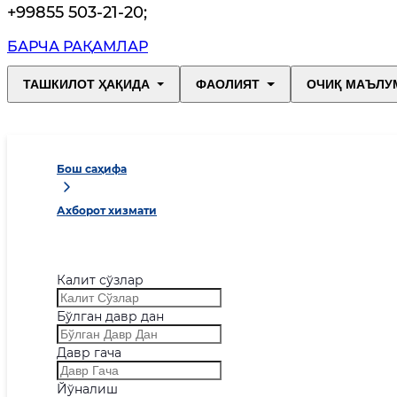
+99855 503-21-20
;
БАРЧА РАҚАМЛАР
ТАШКИЛОТ ҲАҚИДА
ФАОЛИЯТ
ОЧИҚ МАЪЛУ
Бош саҳифа
Ахборот хизмати
Калит сўзлар
Бўлган давр дан
Давр гача
Йўналиш