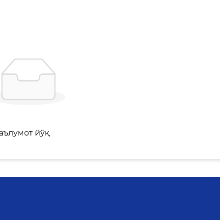
аълумот йўқ