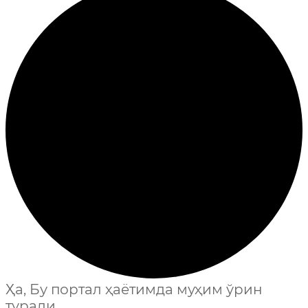
Ҳа, Бу портал ҳаётимда муҳим ўрин
туради