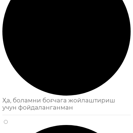
Ҳа, боламни боғчага жойлаштириш
учун фойдаланганман