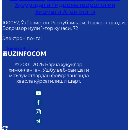
Ҳузуридаги Гидрометеорология
Хизмати Агентлиги
100052, Ўзбекистон Республикаси, Тошкент шаҳри,
Бодомзор йўли 1-тор кўчаси, 72
Электрон почта
:
info@meteo.uz
© 2001-
2026
Барча ҳуқуқлар
ҳимояланган. Ушбу веб-сайтдаги
маълумотлардан фойдаланганда
ҳавола кўрсатилиши шарт.