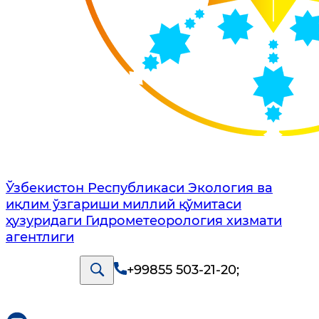
Ўзбекистон Республикаси Экология ва
иқлим ўзгариши миллий қўмитаси
ҳузуридаги Гидрометеорология хизмати
агентлиги
+99855 503-21-20
;