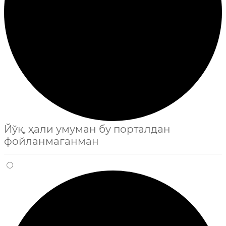
Йўқ, ҳали умуман бу порталдан
фойланмаганман