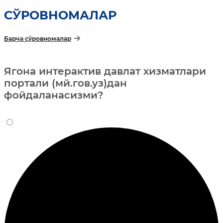
СЎРОВНОМАЛАР
Барча сўровномалар
Ягона интерактив давлат хизматлари
портали (мй.гов.уз)дан
фойдаланасизми?