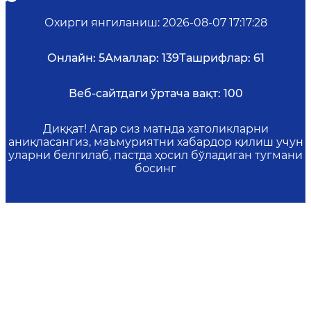
Охирги янгиланиш
:
2026-08-07 17:17:28
Онлайн:
5
Амаллар:
139
Ташрифлар:
61
Веб-сайтдаги ўртача вақт:
100
Диққат! Агар сиз матнда хатоликларни
аниқласангиз, маъмуриятни хабардор қилиш учун
уларни белгилаб, пастда ҳосил бўладиган тугмани
босинг