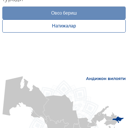
Овоз бериш
Натижалар
Андижон вилояти