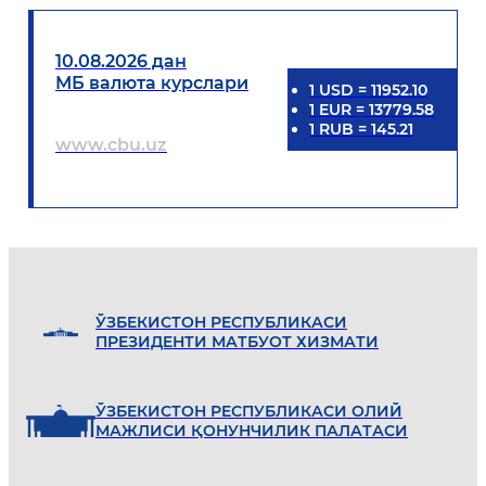
10.08.2026 дан
МБ валюта курслари
1
USD
=
11952.10
1
EUR
=
13779.58
1
RUB
=
145.21
www.cbu.uz
ЎЗБEКИСТОН РEСПУБЛИКАСИ
ПРEЗИДEНТИ МАТБУОТ ХИЗМАТИ
ЎЗБEКИСТОН РEСПУБЛИКАСИ ОЛИЙ
МАЖЛИСИ ҚОНУНЧИЛИК ПАЛАТАСИ