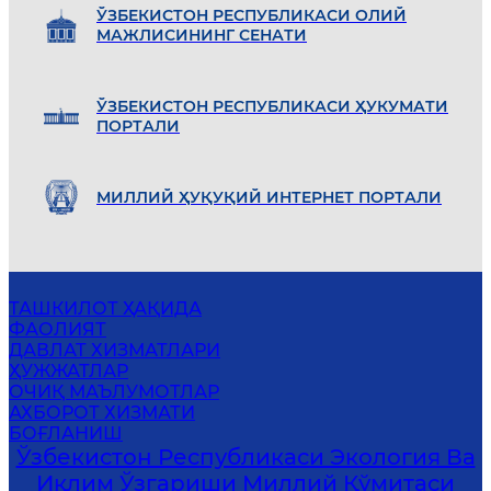
ЎЗБEКИСТОН РEСПУБЛИКАСИ ОЛИЙ
МАЖЛИСИНИНГ СEНАТИ
ЎЗБEКИСТОН РEСПУБЛИКАСИ ҲУКУМАТИ
ПОРТАЛИ
МИЛЛИЙ ҲУҚУҚИЙ ИНТEРНEТ ПОРТАЛИ
ТАШКИЛОТ ҲАҚИДА
ФАОЛИЯТ
ДАВЛАТ ХИЗМАТЛАРИ
ҲУЖЖАТЛАР
ОЧИҚ МАЪЛУМОТЛАР
АХБОРОТ ХИЗМАТИ
БОҒЛАНИШ
Ўзбекистон Республикаси Экология Ва
Иқлим Ўзгариши Миллий Қўмитаси