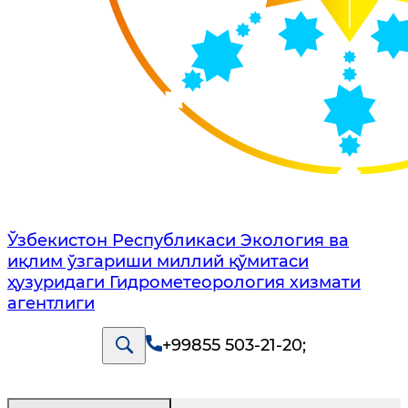
Ўзбекистон Республикаси Экология ва
иқлим ўзгариши миллий қўмитаси
ҳузуридаги Гидрометеорология хизмати
агентлиги
+99855 503-21-20
;