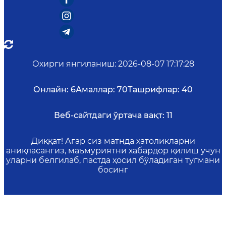
Охирги янгиланиш
:
2026-08-07 17:17:28
Онлайн:
6
Амаллар:
70
Ташрифлар:
40
Веб-сайтдаги ўртача вақт:
11
Диққат! Агар сиз матнда хатоликларни
аниқласангиз, маъмуриятни хабардор қилиш учун
уларни белгилаб, пастда ҳосил бўладиган тугмани
босинг