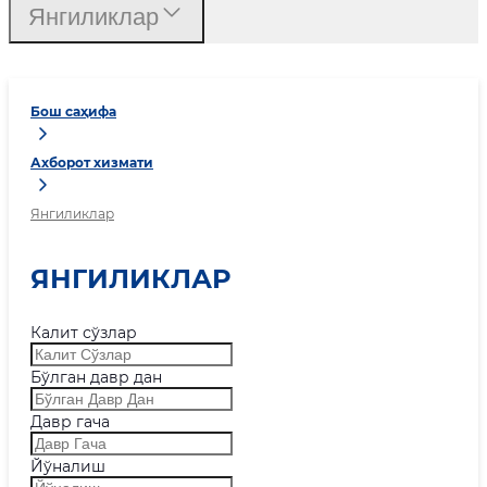
Янгиликлар
Бош саҳифа
Ахборот хизмати
Янгиликлар
ЯНГИЛИКЛАР
Калит сўзлар
Бўлган давр дан
Давр гача
Йўналиш