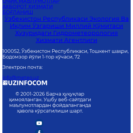
ОЧИҚ МАЪЛУМОТЛАР
АХБОРОТ ХИЗМАТИ
БОҒЛАНИШ
Ўзбекистон Республикаси Экология Ва
Иқлим Ўзгариши Миллий Қўмитаси
Ҳузуридаги Гидрометеорология
Хизмати Агентлиги
100052, Ўзбекистон Республикаси, Тошкент шаҳри,
Бодомзор йўли 1-тор кўчаси, 72
Электрон почта
:
info@meteo.uz
© 2001-
2026
Барча ҳуқуқлар
ҳимояланган. Ушбу веб-сайтдаги
маълумотлардан фойдаланганда
ҳавола кўрсатилиши шарт.