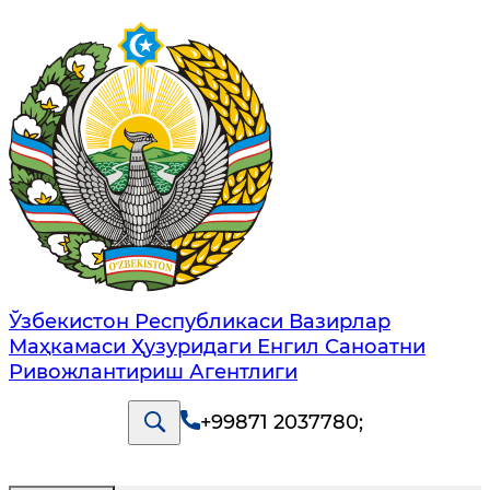
Ўзбекистон Республикаси Вазирлар
Маҳкамаси Ҳузуридаги Енгил Саноатни
Ривожлантириш Агентлиги
+99871 2037780
;