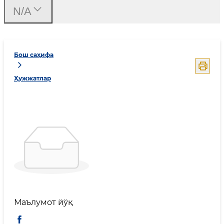
N/A
Бош саҳифа
Ҳужжатлар
Маълумот йўқ