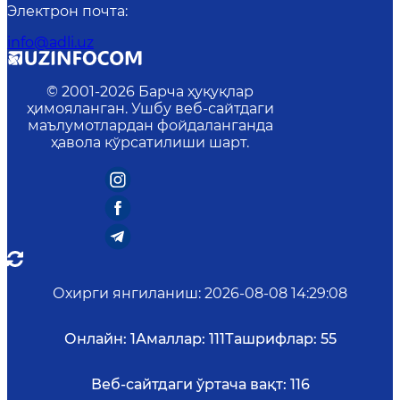
Электрон почта
:
info@adli.uz
© 2001-
2026
Барча ҳуқуқлар
ҳимояланган. Ушбу веб-сайтдаги
маълумотлардан фойдаланганда
ҳавола кўрсатилиши шарт.
Охирги янгиланиш
:
2026-08-08 14:29:08
Онлайн:
1
Амаллар:
111
Ташрифлар:
55
Веб-сайтдаги ўртача вақт:
116