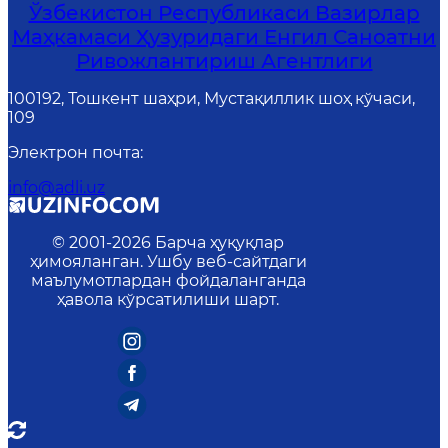
Ўзбекистон Республикаси Вазирлар
Маҳкамаси Ҳузуридаги Енгил Саноатни
Ривожлантириш Агентлиги
100192, Тошкент шаҳри, Мустақиллик шоҳ кўчаси,
109
Электрон почта
:
info@adli.uz
© 2001-
2026
Барча ҳуқуқлар
ҳимояланган. Ушбу веб-сайтдаги
маълумотлардан фойдаланганда
ҳавола кўрсатилиши шарт.