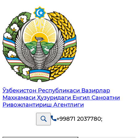
Ўзбекистон Республикаси Вазирлар
Маҳкамаси Ҳузуридаги Енгил Саноатни
Ривожлантириш Агентлиги
+99871 2037780
;