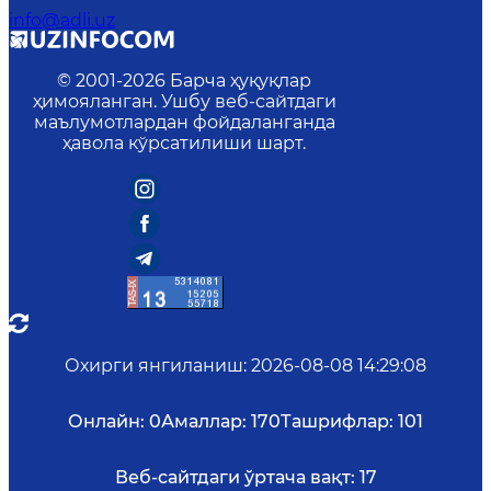
info@adli.uz
© 2001-
2026
Барча ҳуқуқлар
ҳимояланган. Ушбу веб-сайтдаги
маълумотлардан фойдаланганда
ҳавола кўрсатилиши шарт.
Охирги янгиланиш
:
2026-08-08 14:29:08
Онлайн:
0
Амаллар:
170
Ташрифлар:
101
Веб-сайтдаги ўртача вақт:
17