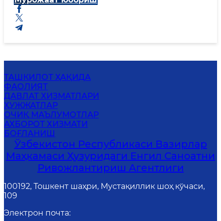
ТАШКИЛОТ ҲАҚИДА
ФАОЛИЯТ
ДАВЛАТ ХИЗМАТЛАРИ
ҲУЖЖАТЛАР
ОЧИҚ МАЪЛУМОТЛАР
АХБОРОТ ХИЗМАТИ
БОҒЛАНИШ
Ўзбекистон Республикаси Вазирлар
Маҳкамаси Ҳузуридаги Енгил Саноатни
Ривожлантириш Агентлиги
100192, Тошкент шаҳри, Мустақиллик шоҳ кўчаси,
109
Электрон почта
: