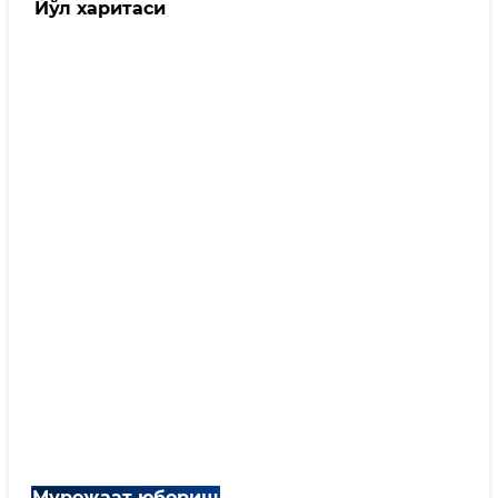
Йўл харитаси
Мурожаат юбориш