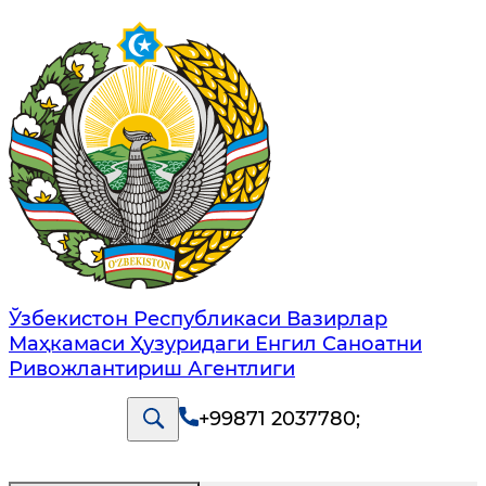
Ўзбекистон Республикаси Вазирлар
Маҳкамаси Ҳузуридаги Енгил Саноатни
Ривожлантириш Агентлиги
+99871 2037780
;