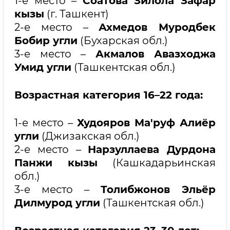
1-е место –
Соатова Зилола Зафар
кызы
(г. Ташкент)
2-е место –
Ахмедов Муродбек
Бобир угли
(Бухарская обл.)
3-е место –
Акмалов Авазходжа
Умид угли
(Ташкентская обл.)
Возрастная категория 16–22 года:
1-е место –
Худояров Ма'руф Алиёр
угли
(Джизакская обл.)
2-е место –
Нарзуллаева Дурдона
Панжи кызы
(Кашкадарьинская
обл.)
3-е место –
Толибжонов Эльёр
Дилмурод угли
(Ташкентская обл.)