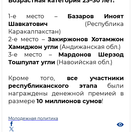
Возрастная категория 23–30 лет:
1-е место –
Базаров Иноят
Шавкатович
(Республика
Каракалпакстан)
2-е место –
Закиржонов Хотамжон
Хамиджон угли
(Андижанская обл.)
3-е место –
Мардонов Шерзод
Тошпулат угли
(Навоийская обл.)
Кроме того,
все участники
республиканского этапа
были
награждены денежной премией в
размере
10 миллионов сумов
!
Молодежная политика