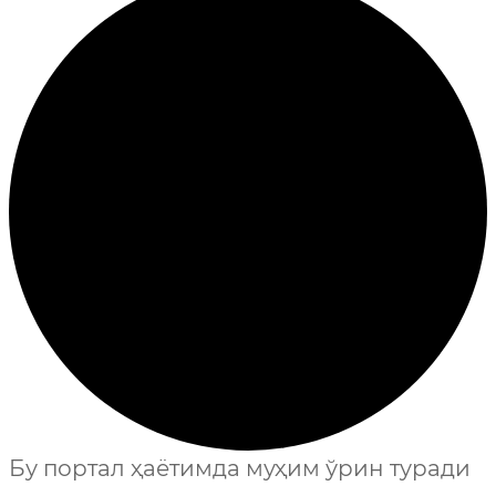
Бу портал ҳаётимда муҳим ўрин туради