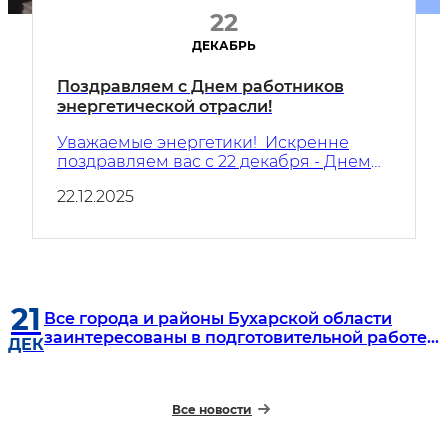
22
ДЕКАБРЬ
️Поздравляем с Днем работников
энергетической отрасли!
Уважаемые энергетики! Искренне
поздравляем вас с 22 декабря - Днем
работников энергетической отрасли!
22.12.2025
21
Все города и районы Бухарской области
заинтересованы в подготовительной работе,
ДЕК
чтобы достойно встретить Новый год,
подготовиться к празднику на высоком
уровне и подарить жителям радостное
Все новости
праздничное настроение.