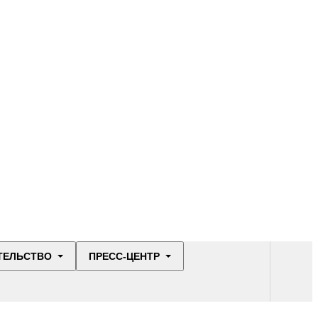
Объявления
Статистические
ТЕЛЬСТВО
ПРЕСС-ЦЕНТР
данные по
социальной сфере