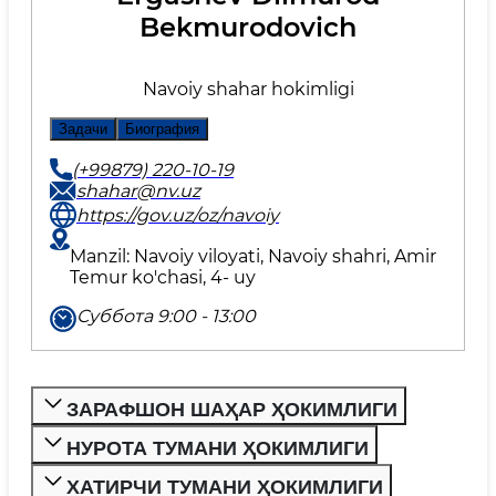
Bekmurodovich
Navoiy shahar hokimligi
Задачи
Биография
(+99879) 220-10-19
shahar@nv.uz
https://gov.uz/oz/navoiy
Manzil: Navoiy viloyati, Navoiy shahri, Amir
Temur ko'chasi, 4- uy
Суббота 9:00 - 13:00
ЗАРАФШОН ШАҲАР ҲОКИМЛИГИ
НУРОТА ТУМАНИ ҲОКИМЛИГИ
ХАТИРЧИ ТУМАНИ ҲОКИМЛИГИ