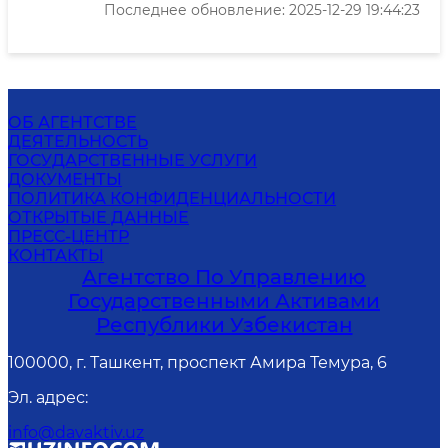
Последнее обновление: 2025-12-29 19:44:23
ОБ АГЕНТСТВЕ
ДЕЯТЕЛЬНОСТЬ
ГОСУДАРСТВЕННЫЕ УСЛУГИ
ДОКУМЕНТЫ
ПОЛИТИКА КОНФИДЕНЦИАЛЬНОСТИ
ОТКРЫТЫЕ ДАННЫЕ
ПРЕСС-ЦЕНТР
КОНТАКТЫ
Агентство По Управлению
Государственными Активами
Республики Узбекистан
100000, г. Ташкент, проспект Амира Темура, 6
Эл. адрес
:
info@davaktiv.uz