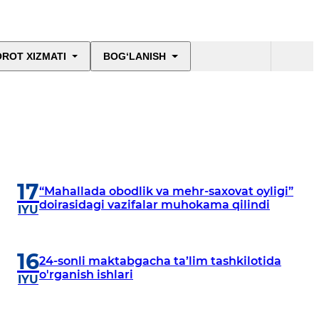
ROT XIZMATI
BOG‘LANISH
17
“Mahallada obodlik va mehr-saxovat oyligi”
doirasidagi vazifalar muhokama qilindi
IYU
16
24-sonli maktabgacha ta’lim tashkilotida
o'rganish ishlari
IYU