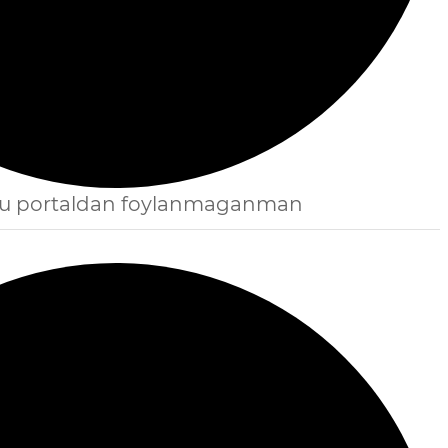
bu portaldan foylanmaganman