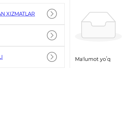
AN XIZMATLAR
I
Maʼlumot yoʻq