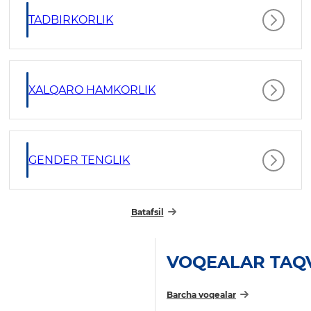
TADBIRKORLIK
XALQARO HAMKORLIK
GENDER TENGLIK
Batafsil
VOQEALAR TAQ
Barcha voqealar