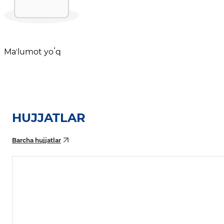
Maʼlumot yoʻq
HUJJATLAR
Barcha hujjatlar