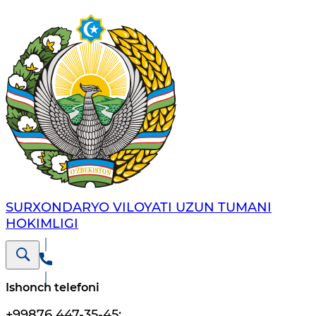
SURXONDARYO VILOYATI UZUN TUMANI
HOKIMLIGI
Ishonch telefoni
+99876 447-35-45
;