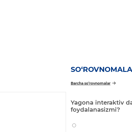
SO‘ROVNOMAL
Barcha so‘rovnomalar
Yagona interaktiv da
foydalanasizmi?