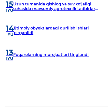
15
Uzun tumanida qishloq va suv xo‘jaligi
sohasida mavsumiy agrotexnik tadbirlar
IYU
belgilangan reja asosida olib borilmoqda.
14
Ijtimoiy obyektlardagi qurilish ishlari
o‘rganildi
IYU
13
Fuqarolarning murojaatlari tinglandi
IYU