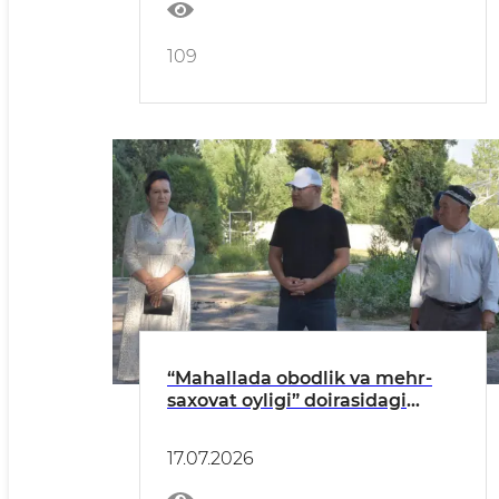
109
“Mahallada obodlik va mehr-
saxovat oyligi” doirasidagi
vazifalar muhokama qilindi
17.07.2026