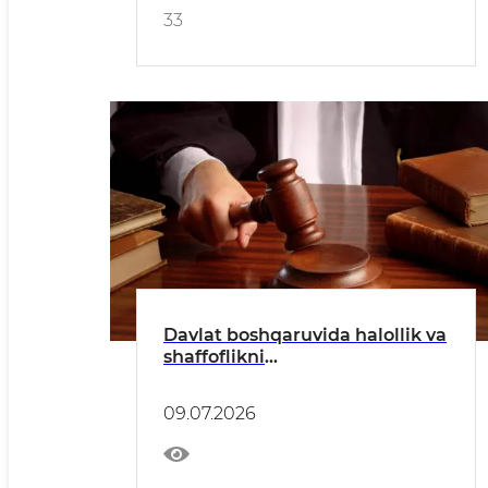
33
Davlat boshqaruvida halollik va
shaffoflikni
mustahkamlashning huquqiy
asosi
09.07.2026