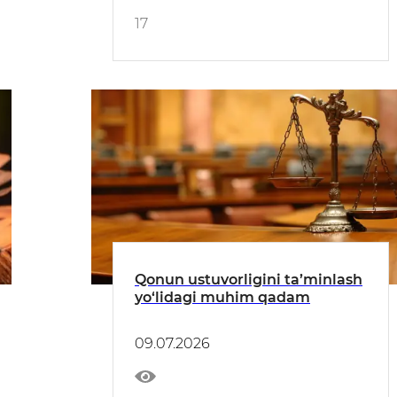
17
Qonun ustuvorligini ta’minlash
yo‘lidagi muhim qadam
09.07.2026