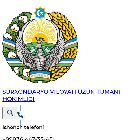
SURXONDARYO VILOYATI UZUN TUMANI
HOKIMLIGI
Ishonch telefoni
+99876 447-35-45
;