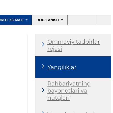
ROT XIZMATI
BOG‘LANISH
Ommaviy tadbirlar
rejasi
Yangiliklar
Rahbariyatning
bayonotlari va
nutqlari