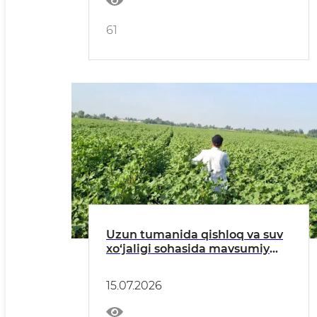
61
Uzun tumanida qishloq va suv
xo‘jaligi sohasida mavsumiy
agrotexnik tadbirlar
belgilangan reja asosida olib
15.07.2026
borilmoqda.