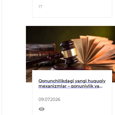
17
Qonunchilikdagi yangi huquqiy
mexanizmlar – qonuniylik va
adolat kafolati
09.07.2026