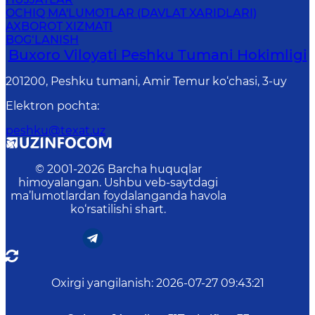
OCHIQ MA'LUMOTLAR (DAVLAT XARIDLARI)
AXBOROT XIZMATI
BOG‘LANISH
Buxoro Viloyati Peshku Tumani Hokimligi
201200, Peshku tumani, Аmir Temur ko‘chasi, 3-uy
Elektron pochta
:
peshku@texat.uz
© 2001-
2026
Barcha huquqlar
himoyalangan. Ushbu veb-saytdagi
ma’lumotlardan foydalanganda havola
ko‘rsatilishi shart.
Oxirgi yangilanish
:
2026-07-27 09:43:21