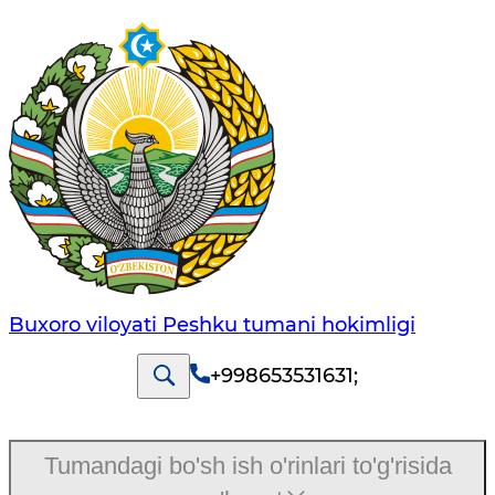
Buxoro viloyati Peshku tumani hokimligi
+998653531631
;
Tumandagi bo'sh ish o'rinlari to'g'risida