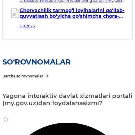
O‘zbekiston Respublikasi Prezidentining qarori №PQ-293.
Qabul qilingan sana 05.08.2026. Kuchga kirish sanasi
06.08.2026
Chorvachilik tarmog‘i loyihalarini qo‘llab-
quvvatlash bo‘yicha qo‘shimcha chora-
tadbirlar to‘g‘risida
5.8.2026
SO‘ROVNOMALAR
Barcha so‘rovnomalar
Yagona interaktiv davlat xizmatlari portali
(my.gov.uz)dan foydalanasizmi?