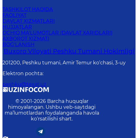
TASHKILOT HAQIDA
FAOLIYAT
DAVLAT XIZMATLARI
HUJJATLAR
OCHIQ MA'LUMOTLAR (DAVLAT XARIDLARI)
AXBOROT XIZMATI
BOG‘LANISH
Buxoro Viloyati Peshku Tumani Hokimligi
201200, Peshku tumani, Аmir Temur ko‘chasi, 3-uy
Elektron pochta
:
peshku@texat.uz
© 2001-
2026
Barcha huquqlar
himoyalangan. Ushbu veb-saytdagi
ma’lumotlardan foydalanganda havola
ko‘rsatilishi shart.