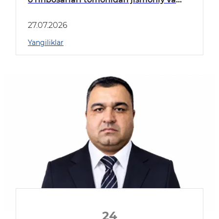
yuridik shaxslarni shaxsiy qabul qilish
jadvali tasdiqlandi! Reja jadvali asosida:
27.07.2026
Yangiliklar
24