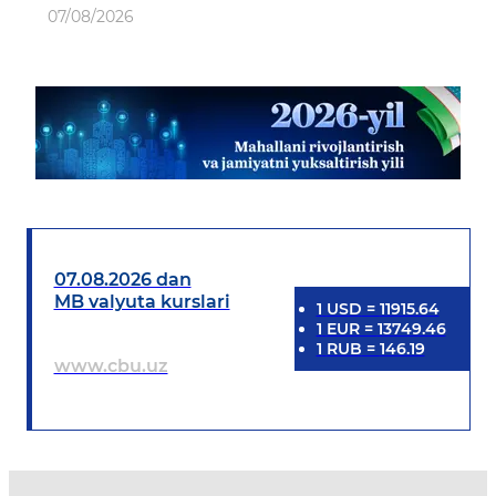
07/08/2026
07.08.2026 dan
MB valyuta kurslari
1
USD
=
11915.64
1
EUR
=
13749.46
1
RUB
=
146.19
www.cbu.uz