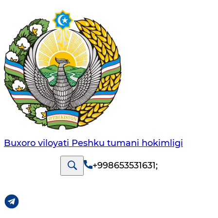
Buxoro viloyati Peshku tumani hokimligi
+998653531631
;