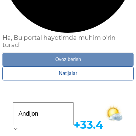
Ha, Bu portal hayotimda muhim o'rin
turadi
Ovoz berish
Natijalar
Davlat dasturi
+33.4
Ob-havo