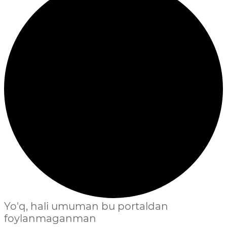
Yo'q, hali umuman bu portaldan
foylanmaganman