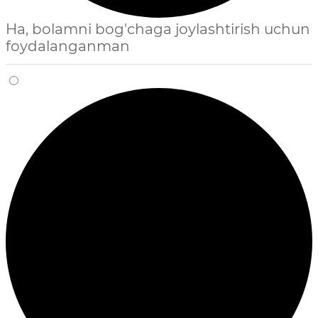
Ha, bolamni bog'chaga joylashtirish uchun
foydalanganman