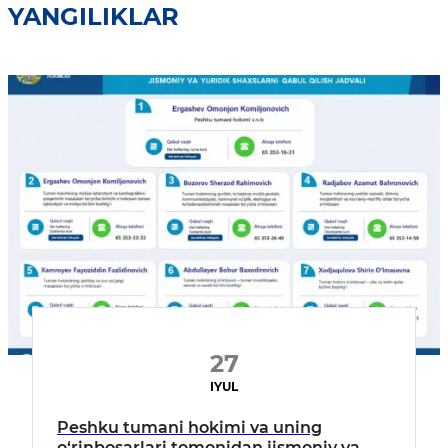
YANGILIKLAR
27
IYUL
Peshku tumani hokimi va uning
o‘rinbosarlari tomonidan jismoniy va