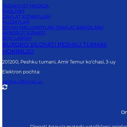
TASHKILOT HAQIDA
FAOLIYAT
DAVLAT XIZMATLARI
HUJJATLAR
OCHIQ MA'LUMOTLAR (DAVLAT XARIDLARI)
AXBOROT XIZMATI
BOG‘LANISH
BUXORO VILOYATI PESHKU TUMANI
HOKIMLIGI
201200, Peshku tumani, Аmir Temur ko‘chasi, 3-uy
Elektron pochta
:
peshku@texat.uz
On
Diqqat! Agar siz matnda xatoliklarni aniql