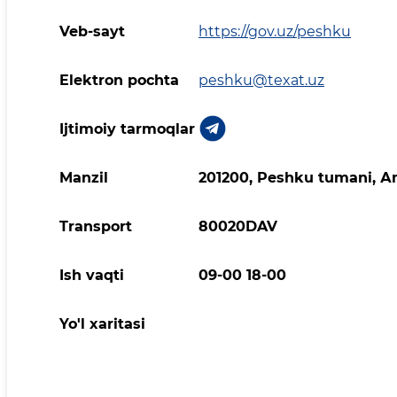
Veb-sayt
https://gov.uz/peshku
Elektron pochta
peshku@texat.uz
Ijtimoiy tarmoqlar
Manzil
201200, Peshku tumani, Аm
Transport
80020DAV
Ish vaqti
09-00 18-00
Yo'l xaritasi