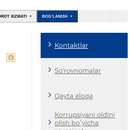
ROT XIZMATI
BOG‘LANISH
Kontaktlar
So'rovnomalar
Qayta aloqa
Korrupsiyani oldini
olish boʻyicha