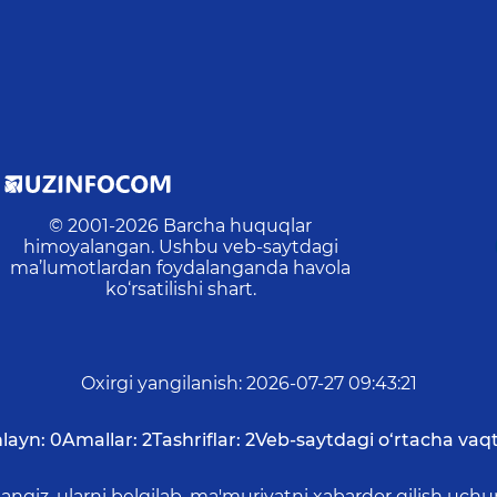
© 2001-
2026
Barcha huquqlar
himoyalangan. Ushbu veb-saytdagi
ma’lumotlardan foydalanganda havola
ko‘rsatilishi shart.
Oxirgi yangilanish
:
2026-07-27 09:43:21
layn:
0
Amallar:
2
Tashriflar:
2
Veb-saytdagi o‘rtacha vaqt
asangiz, ularni belgilab, ma'muriyatni xabardor qilish 