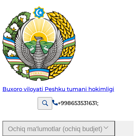
Buxoro viloyati Peshku tumani hokimligi
+998653531631
;
Ochiq ma'lumotlar (ochiq budjet)