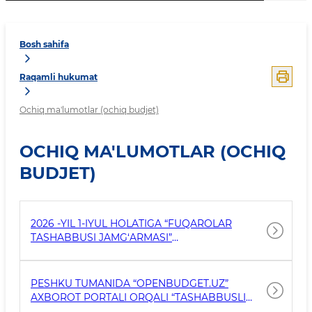
Bosh sahifa
Raqamli hukumat
Ochiq ma'lumotlar (ochiq budjet)
OCHIQ MA'LUMOTLAR (OCHIQ
BUDJET)
2026 -YIL 1-IYUL HOLATIGA “FUQAROLAR
TASHABBUSI JAMG‘ARMASI”
MABLAG‘LARINING SHAKLLANISHI HAMDA
JAMOATCHILIK FIKRI ASOSIDA SHAKLLANGAN
TADBIRLARGA YO‘NALTIRILGAN MABLAG‘LAR
PESHKU TUMANIDA “OPENBUDGET.UZ”
TO‘G‘RISIDA MA'LUMOT.
AXBOROT PORTALI ORQALI “TASHABBUSLI
BUDJET” JARAYONINING 2026-YIL BIRINCHI