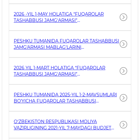
MAVSUMI UCHUN JAMOATCHILIK FIKRI
ASOSIDA SHAKLLANGAN VA OVOZ BERISH
2026 -YIL 1-MAY HOLATIGA “FUQAROLAR
YAKUNIGA KO‘RA (QO‘SHIMCHA HAMDA
TASHABBUSI JAMG‘ARMASI”
DEPUTAT TANLOVI ASOSIDA) “G‘OLIB” DEB
MABLAG‘LARINING SHAKLLANISHI HAMDA
TOPILGAN
JAMOATCHILIK FIKRI ASOSIDA SHAKLLANGAN
TADBIRLARGA YO‘NALTIRILGAN MABLAG‘LAR
PESHKU TUMANIDA FUQAROLAR TASHABBUSI
TO‘G‘RISIDA MA'LUMOT.
JAMG'ARMASI MABLAG'LARINI
SHAKLLANTIRILISHI YUZASIDAN 2026-YIL 1-
CHORAK HOLATIDA MA'LUMOT
2026 YIL 1-MART HOLATIGA “FUQAROLAR
TASHABBUSI JAMG‘ARMASI”
MABLAG‘LARINING SHAKLLANISHI HAMDA
JAMOATCHILIK FIKRI ASOSIDA SHAKLLANGAN
TADBIRLARGA YO‘NALTIRILGAN MABLAG‘LAR
PESHKU TUMANIDA 2025-YIL 1-2-MAVSUMLARI
TO‘G‘RISIDA MA'LUMOT.
BOʼYICHA FUQAROLAR TASHABBUSI
JAMGʼARMASIDAN JAMOATCHILIK FIKRI
O‘ZBEKISTON RESPUBLIKASI MOLIYA
VAZIRLIGINING 2021-YIL 7-MAYDAGI BUDJET
JARAYONI OCHIQLIGINI TAʼMINLASH