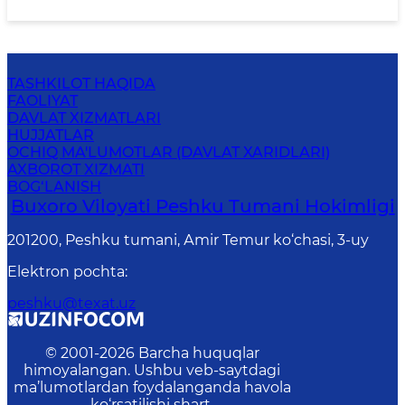
TASHKILOT HAQIDA
FAOLIYAT
DAVLAT XIZMATLARI
HUJJATLAR
OCHIQ MA'LUMOTLAR (DAVLAT XARIDLARI)
AXBOROT XIZMATI
BOG‘LANISH
Buxoro Viloyati Peshku Tumani Hokimligi
201200, Peshku tumani, Аmir Temur ko‘chasi, 3-uy
Elektron pochta
:
peshku@texat.uz
© 2001-
2026
Barcha huquqlar
himoyalangan. Ushbu veb-saytdagi
ma’lumotlardan foydalanganda havola
ko‘rsatilishi shart.