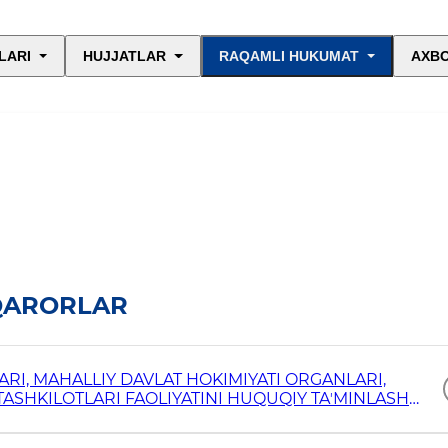
LARI
HUJJATLAR
RAQAMLI HUKUMAT
AXBO
QARORLAR
RI, MAHALLIY DAVLAT HOKIMIYATI ORGANLARI,
ASHKILOTLARI FAOLIYATINI HUQUQIY TAʼMINLASH
IRLARI TOʻGʻRISIDA