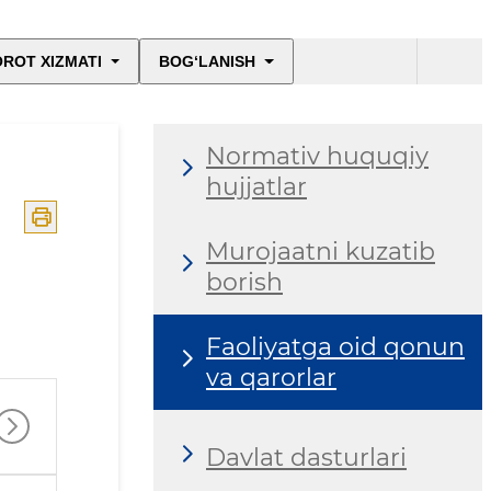
ROT XIZMATI
BOG‘LANISH
Normativ huquqiy
hujjatlar
Murojaatni kuzatib
borish
Faoliyatga oid qonun
va qarorlar
Davlat dasturlari