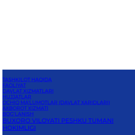
TASHKILOT HAQIDA
FAOLIYAT
DAVLAT XIZMATLARI
HUJJATLAR
OCHIQ MA'LUMOTLAR (DAVLAT XARIDLARI)
AXBOROT XIZMATI
BOG‘LANISH
BUXORO VILOYATI PESHKU TUMANI
HOKIMLIGI