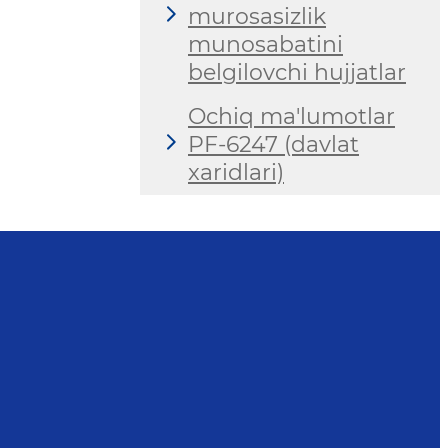
murosasizlik
munosabatini
belgilovchi hujjatlar
Ochiq ma'lumotlar
PF-6247 (davlat
xaridlari)