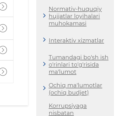
Normativ-huquqiy
hujjatlar loyihalari
muhokamasi
Interaktiv xizmatlar
Tumandagi bo'sh ish
o'rinlari to'g'risida
ma'lumot
Ochiq ma'lumotlar
(ochiq budjet)
Korrupsiyaga
nisbatan