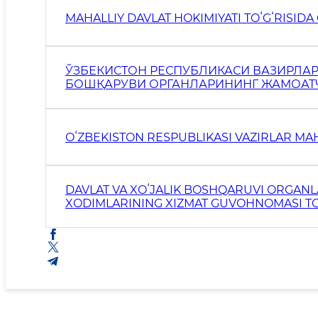
ЎЗБЕКИСТОН РЕСПУБЛИКАСИ ВАЗИРЛАР МАҲКАМАСИ
БОШҚАРУВИ ОРГАНЛАРИНИНГ ЖАМОАТ
ЧОРА-ТАДБИРЛАРИ ТЎҒРИСИДА
OʻZBEKISTON RESPUBLIKASI VAZIRLAR MAHK
DAVLAT VA XOʻJALIK BOSHQARUVI ORGANLA
XODIMLARINING XIZMAT GUVOHNOMASI TO
HAQIDA