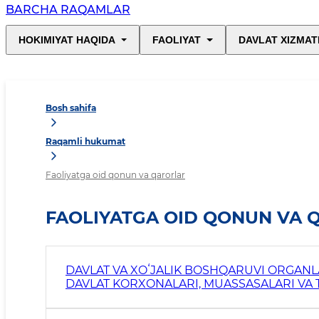
BARCHA RAQAMLAR
HOKIMIYAT HAQIDA
FAOLIYAT
DAVLAT XIZMAT
Bosh sahifa
Raqamli hukumat
Faoliyatga oid qonun va qarorlar
FAOLIYATGA OID QONUN VA 
DAVLAT VA XOʻJALIK BOSHQARUVI ORGANLA
DAVLAT KORXONALARI, MUASSASALARI VA T
DARAJASINI YANADA OSHIRISH CHORA-TADB