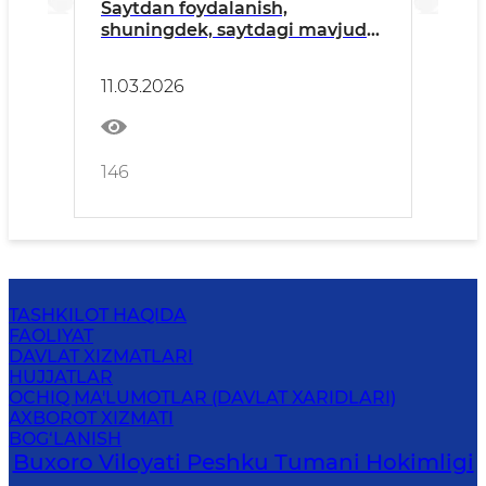
Saytdan foydalanish,
shuningdek, saytdagi mavjud
atamalarning ahamiyati
bo‘yicha yo‘riqnoma
11.03.2026
146
TASHKILOT HAQIDA
FAOLIYAT
DAVLAT XIZMATLARI
HUJJATLAR
OCHIQ MA'LUMOTLAR (DAVLAT XARIDLARI)
AXBOROT XIZMATI
BOG‘LANISH
Buxoro Viloyati Peshku Tumani Hokimligi