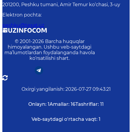
201200, Peshku tumani, Аmir Temur ko‘chasi, 3-uy
Elektron pochta
:
peshku@texat.uz
© 2001-
2026
Barcha huquqlar
himoyalangan. Ushbu veb-saytdagi
ma’lumotlardan foydalanganda havola
ko‘rsatilishi shart.
Oxirgi yangilanish
:
2026-07-27 09:43:21
Onlayn:
1
Amallar:
16
Tashriflar:
11
Veb-saytdagi o‘rtacha vaqt:
1