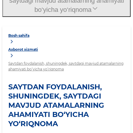
saytdagi mavjud atamalarning ahamiyati
bo‘yicha yo‘riqnoma
Bosh sahifa
Axborot xizmati
Saytdan foydalanish, shuningdek, saytdagi mavjud atamalarning
ahamiyati bo‘yicha yo‘riqnoma
SAYTDAN FOYDALANISH,
SHUNINGDEK, SAYTDAGI
MAVJUD ATAMALARNING
AHAMIYATI BO‘YICHA
YO‘RIQNOMA