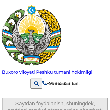
Buxoro viloyati Peshku tumani hokimligi
+998653531631
;
Saytdan foydalanish, shuningdek,