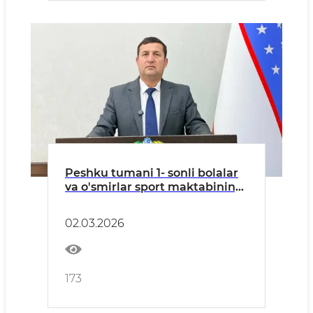
Peshku tumani 1- sonli bolalar
va o'smirlar sport maktabining
direktori Fayzullayev Narzullo
Nurilloyevichning murojaati
02.03.2026
173