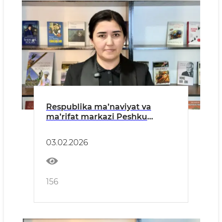
Respublika ma’naviyat va
ma’rifat markazi Peshku
tumani bo‘limi tomonidan yil
davomida sohada amalga
03.02.2026
oshirilayotgan ishlar to‘g‘risida.
156