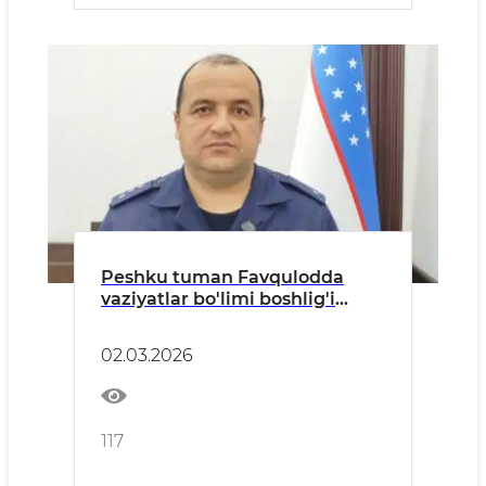
Peshku tuman Favqulodda
vaziyatlar bo'limi boshlig'i
kapitan A.Hamroyevning
murojaati.
02.03.2026
117