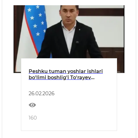
Peshku tuman yoshlar ishlari
bo'limi boshlig'i To'rayev
Mirkamolning murojaati.
26.02.2026
160