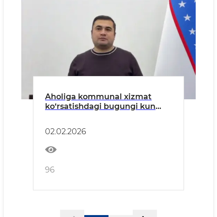
Aholiga kommunal xizmat
ko‘rsatishdagi bugungi kun
holati, mavjud muammolarini
o‘rganish, bartaraf etish hamda
02.02.2026
aholiga qulay shart-sharoitlar
yaratish borasida.
96