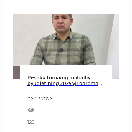
Peshku tumanig mahalliy
byudjetining 2025 yil daromad
va xarajatlari ijrosi hamda 2026
yil to‘g‘risida ma'lumot
06.03.2026
129