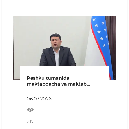
Peshku tumanida
maktabgacha va maktab
taʼlimi tizimini rivojlantirish
borasida belgilangan vazifalar,
06.03.2026
yosh avlodni yuksak bilim-
maʼrifat egalari etib tarbiyalash
boʻyicha amalga oshirilayotgan
ishlar toʻgʻrisida
217