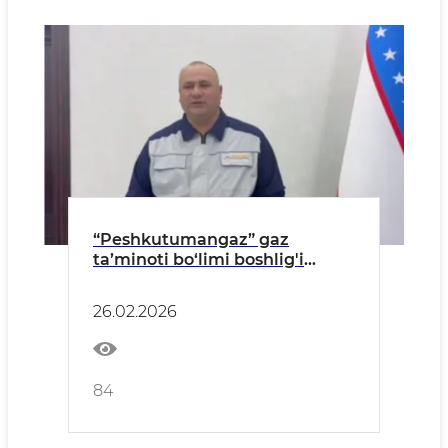
“Peshkutumangaz” gaz
ta’minoti bo‘limi boshlig'i
M.Axmedovning
murojaatnomasi
26.02.2026
84