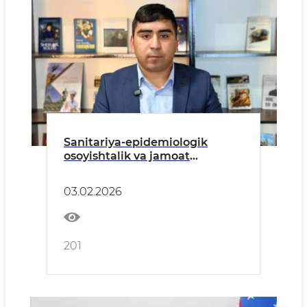
Sanitariya-epidemiologik
osoyishtalik va jamoat
salomatligi xizmati tuman
bo‘linmasi tomonidan amalga
03.02.2026
oshirilgan ishlar natijadorligi
to‘g‘risida.
201