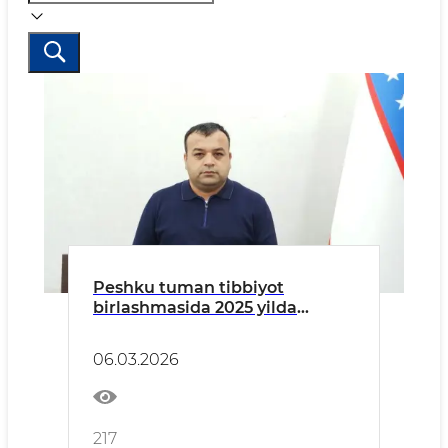
Peshku tuman tibbiyot
birlashmasida 2025 yilda
amalga oshirilgan ishlar
to‘g‘risida ma’lumot.
06.03.2026
217