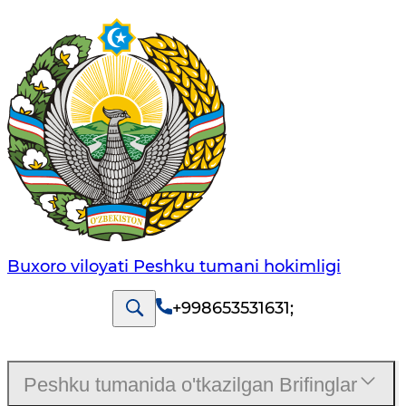
Buxoro viloyati Peshku tumani hokimligi
+998653531631
;
Peshku tumanida o'tkazilgan Brifinglar