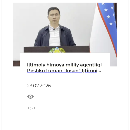
Ijtimoiy himoya milliy agentligi
Peshku tuman "Inson" Ijtimoiy
xizmatlar markazi direktori
I.Hamroyevning murojaati
23.02.2026
303