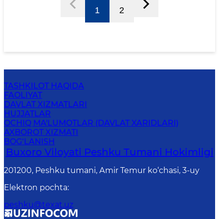
1
2
TASHKILOT HAQIDA
FAOLIYAT
DAVLAT XIZMATLARI
HUJJATLAR
OCHIQ MA'LUMOTLAR (DAVLAT XARIDLARI)
AXBOROT XIZMATI
BOG‘LANISH
Buxoro Viloyati Peshku Tumani Hokimligi
201200, Peshku tumani, Аmir Temur ko‘chasi, 3-uy
Elektron pochta
:
peshku@texat.uz