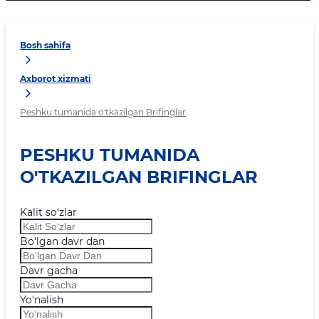
Bosh sahifa
Axborot xizmati
Peshku tumanida o'tkazilgan Brifinglar
PESHKU TUMANIDA
O'TKAZILGAN BRIFINGLAR
Kalit so‘zlar
Bo‘lgan davr dan
Davr gacha
Yo‘nalish