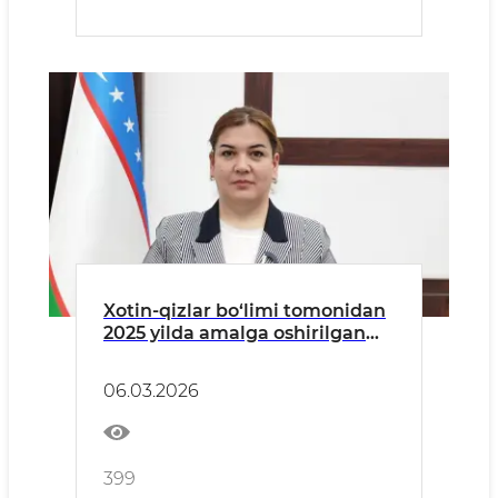
Xotin-qizlar bo‘limi tomonidan
2025 yilda amalga oshirilgan
ishlar va kelgusidagi vazifalar
to‘g‘risida MA’LUMOT
06.03.2026
399