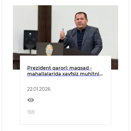
Prezident qarori: maqsad -
mahallalarida xavfsiz muhitni
qaror toptirish
22.01.2026
159