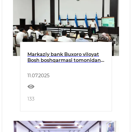
Markaziy bank Buxoro viloyat
Bosh boshqarmasi tomonidan
tasdiqlangan reja-grafik
asosida Peshku tuman
11.07.2025
hokimligi binosida mahalla
bankirlari hamda ularning
yordamchi agentlari ishtirokida
moliyaviy savodxonlikka
133
bag‘ishlangan o‘quv seminari
tashkil etildi.