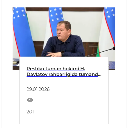
Peshku tuman hokimi H.
Davlatov rahbarligida tumanda
maktabgacha va maktab
ta’limi sohasida amalga
29.01.2026
oshirilayotgan ishlar holati
hamda aniqlangan
kamchiliklar yuzasidan tahliliy
va tanqidiy ruhda yig‘ilish
201
bo‘lib o‘tdi.