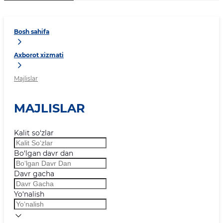
Bosh sahifa
Axborot xizmati
Majlislar
MAJLISLAR
Kalit so‘zlar
Bo‘lgan davr dan
Davr gacha
Yo‘nalish