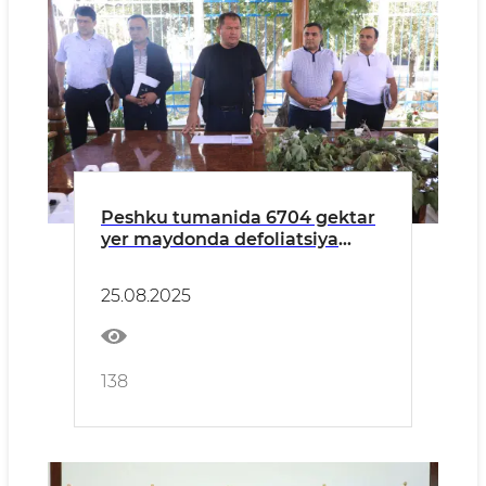
Peshku tumanida 6704 gektar
yer maydonda defoliatsiya
ishlarini amalga oshirish
yuzasidan yig'ilish bo'lib o'tdi.
25.08.2025
138