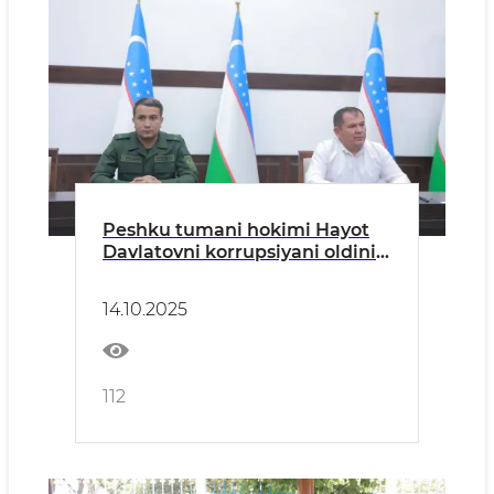
Peshku tumani hokimi Hayot
Davlatovni korrupsiyani oldini
olish va unga qarshi kurashish
bo‘yicha amalga oshirilgan
14.10.2025
ishlar yuzasidan murojaati
112