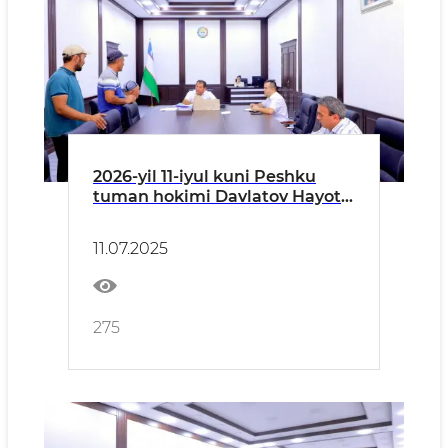
2026-yil 11-iyul kuni Peshku
tuman hokimi Davlatov Hayot
Hasanovich tomonidan
tasdiqlangan reja-jadval
11.07.2025
asosida tuman hokimligi
binosida mahalliy aholi vakillari
uchun ommaviy qabul
o‘tkazildi.
275