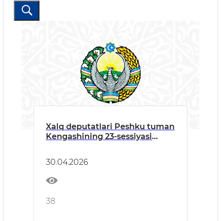
Xalq deputatlari Peshku tuman
Kengashining 23-sessiyasi
bo‘lib o‘tdi.
30.04.2026
38