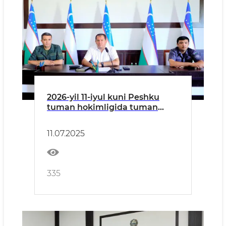
2026-yil 11-iyul kuni Peshku
tuman hokimligida tuman
hokimi H.H. Davlatov raisligida
fermer xo'jaliklar va qishloq
11.07.2025
xo'jalik tashkilotlari
ishtirokidayig‘ilish bo‘lib o‘tdi.
335