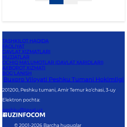
TASHKILOT HAQIDA
FAOLIYAT
DAVLAT XIZMATLARI
HUJJATLAR
OCHIQ MA'LUMOTLAR (DAVLAT XARIDLARI)
AXBOROT XIZMATI
BOG‘LANISH
Buxoro Viloyati Peshku Tumani Hokimligi
201200, Peshku tumani, Аmir Temur ko‘chasi, 3-uy
Elektron pochta
:
peshku@texat.uz
© 2001-
2026
Barcha huquqlar