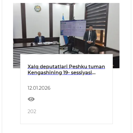
Xalq deputatlari Peshku tuman
Kengashining 19- sessiyasi
bo’lib o’tdi
12.01.2026
202