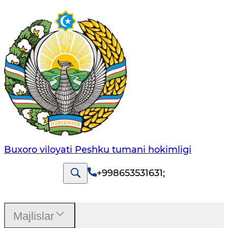
Buxoro viloyati Peshku tumani hokimligi
+998653531631
;
Majlislar