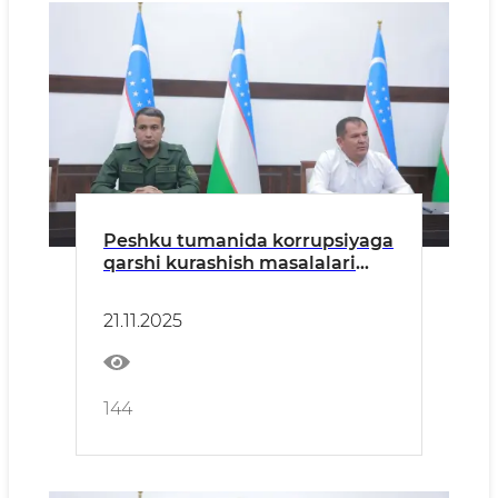
Peshku tumanida korrupsiyaga
qarshi kurashish masalalari
muhokama qilindi
21.11.2025
144