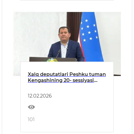
Xalq deputatlari Peshku tuman
Kengashining 20- sessiyasi
bo’lib o’tdi
12.02.2026
101