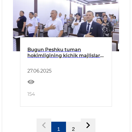
Bugun Peshku tuman
hokimligining kichik majlislar
zalida Xalq deputatlari tuman
Kengashining o'nikkinchi
27.06.2025
sessiyasi bo‘lib o‘tdi.
154
1
2