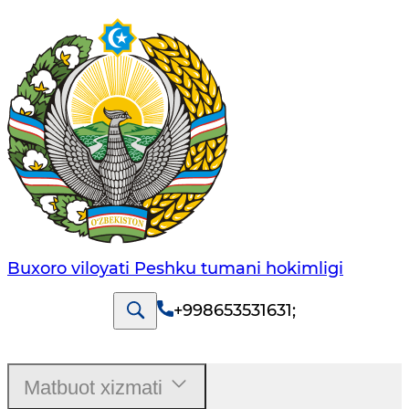
Buxoro viloyati Peshku tumani hokimligi
+998653531631
;
Matbuot xizmati