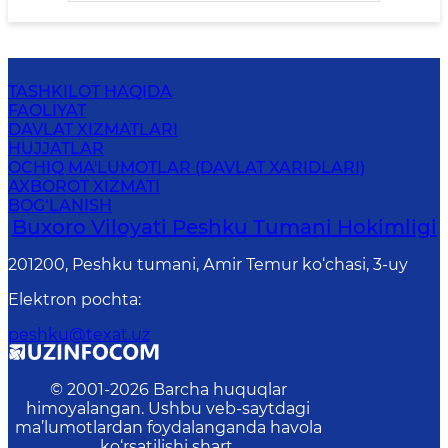
TASHKILOT HAQIDA
FAOLIYAT
DAVLAT XIZMATLARI
HUJJATLAR
OCHIQ MA'LUMOTLAR (DAVLAT XARIDLARI)
AXBOROT XIZMATI
BOG‘LANISH
Buxoro Viloyati Peshku Tumani Hokimligi
201200, Peshku tumani, Аmir Temur ko‘chasi, 3-uy
Elektron pochta
:
peshku@texat.uz
© 2001-
2026
Barcha huquqlar
himoyalangan. Ushbu veb-saytdagi
ma’lumotlardan foydalanganda havola
ko‘rsatilishi shart.