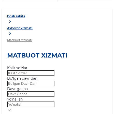
Bosh sahifa
Axborot xizmati
Matbuot xizmati
MATBUOT XIZMATI
Kalit so‘zlar
Bo‘lgan davr dan
Davr gacha
Yo‘nalish