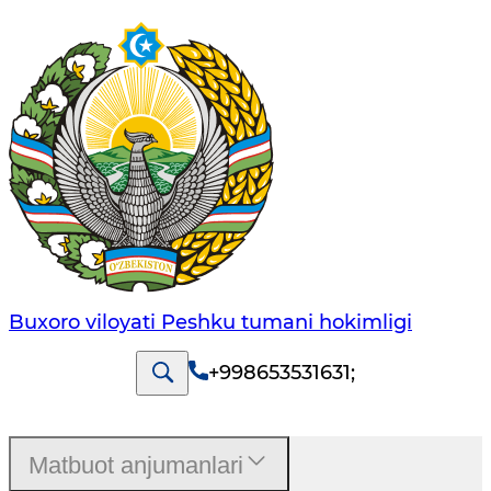
Buxoro viloyati Peshku tumani hokimligi
+998653531631
;
Matbuot anjumanlari