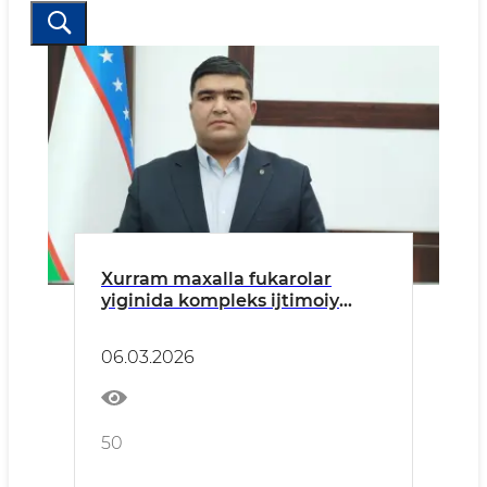
Xurram maxalla fukarolar
yiginida kompleks ijtimoiy
xizmat kursatuvchi xodim
Ruzimurodov Umrzok
06.03.2026
Bobirvichning ma’lumoti
50