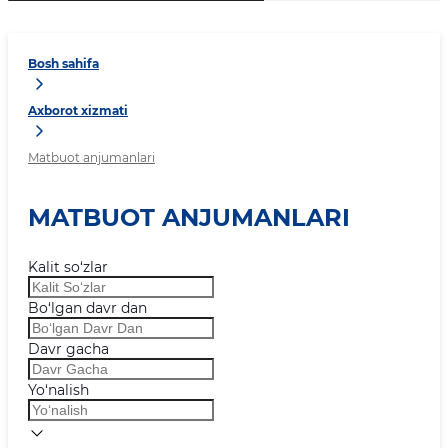
Bosh sahifa
Axborot xizmati
Matbuot anjumanlari
MATBUOT ANJUMANLARI
Kalit so‘zlar
Bo‘lgan davr dan
Davr gacha
Yo‘nalish