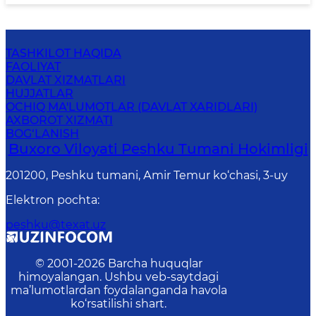
TASHKILOT HAQIDA
FAOLIYAT
DAVLAT XIZMATLARI
HUJJATLAR
OCHIQ MA'LUMOTLAR (DAVLAT XARIDLARI)
AXBOROT XIZMATI
BOG‘LANISH
Buxoro Viloyati Peshku Tumani Hokimligi
201200, Peshku tumani, Аmir Temur ko‘chasi, 3-uy
Elektron pochta
:
peshku@texat.uz
© 2001-
2026
Barcha huquqlar
himoyalangan. Ushbu veb-saytdagi
ma’lumotlardan foydalanganda havola
ko‘rsatilishi shart.