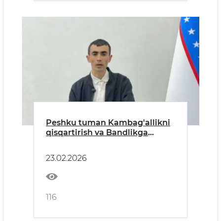
Peshku tuman Kambag'allikni
qisqartirish va Bandlikga
ko'maklashish bo'limining Ish
beruvchilar bilan va ishga
23.02.2026
joylashtirish shu’ba mudiri
Ne’matov Muxriddin
Muhiddinovich
116