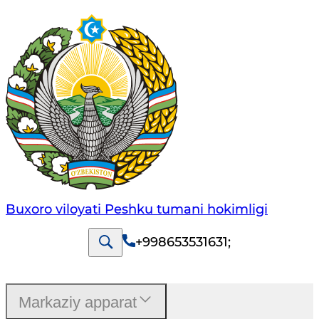
Buxoro viloyati Peshku tumani hokimligi
+998653531631
;
Markaziy apparat