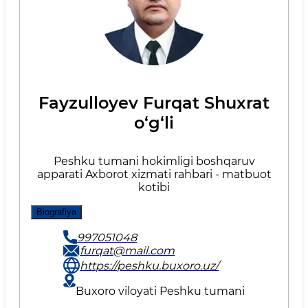
Fayzulloyev Furqat Shuxrat
o‘g‘li
Peshku tumani hokimligi boshqaruv
apparati Axborot xizmati rahbari - matbuot
kotibi
Biografiya
997051048
furqat@mail.com
https://peshku.buxoro.uz/
Buxoro viloyati Peshku tumani