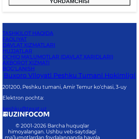
YORDAMCHISI
TASHKILOT HAQIDA
FAOLIYAT
DAVLAT XIZMATLARI
HUJJATLAR
OCHIQ MA'LUMOTLAR (DAVLAT XARIDLARI)
AXBOROT XIZMATI
BOG‘LANISH
Buxoro Viloyati Peshku Tumani Hokimligi
201200, Peshku tumani, Аmir Temur ko‘chasi, 3-uy
Elektron pochta
:
peshku@texat.uz
© 2001-
2026
Barcha huquqlar
himoyalangan. Ushbu veb-saytdagi
ma’lumotlardan foydalanganda havola