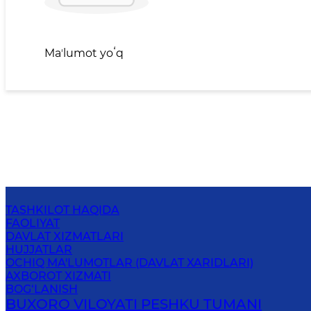
Maʼlumot yoʻq
TASHKILOT HAQIDA
FAOLIYAT
DAVLAT XIZMATLARI
HUJJATLAR
OCHIQ MA'LUMOTLAR (DAVLAT XARIDLARI)
AXBOROT XIZMATI
BOG‘LANISH
BUXORO VILOYATI PESHKU TUMANI