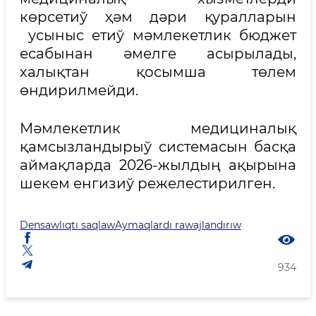
көрсетиў ҳәм дәри қуралларын
усыныс етиў мәмлекетлик бюджет
есабынан әмелге асырылады,
халықтан қосымша төлем
өндирилмейди.
Мәмлекетлик медициналық
қамсызландырыў системасын басқа
аймақларда 2026-жылдың ақырына
шекем енгизиў режелестирилген.
Densawlıqtı saqlaw
Aymaqlardı rawajlandırıw
934