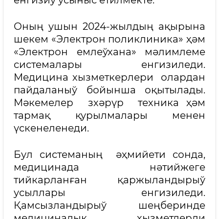
Оның ушын 2024-жылдың ақырына
шекем «Электрон поликлиника» ҳәм
«Электрон емлеўхана» мәлимлеме
системалары енгизиледи.
Медицина хызметкерлери олардан
пайдаланыў бойынша оқытылады.
Мәкемелер зхәрүр техника ҳәм
тармақ қурылмалары менен
үскенеленеди.
Бул системаның әҳмийети сонда,
медицинада нәтийжеге
тийкарланған қаржыландырыў
усыллары енгизиледи.
Қамсызландырыў шеңберинде
медициналық хызметлерди