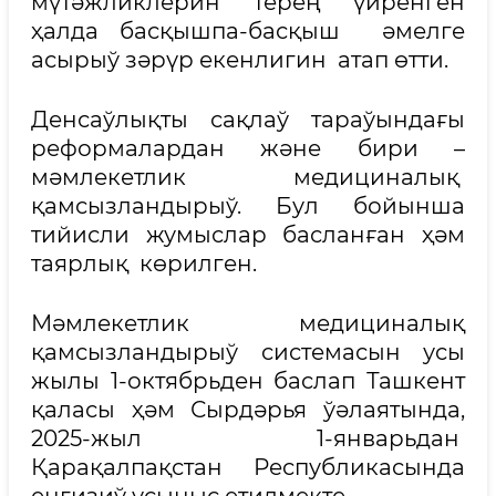
мүтәжликлерин терең үйренген
ҳалда басқышпа-басқыш әмелге
асырыў зәрүр екенлигин атап өтти.
Денсаўлықты сақлаў тараўындағы
реформалардан және бири –
мәмлекетлик медициналық
қамсызландырыў. Бул бойынша
тийисли жумыслар басланған ҳәм
таярлық көрилген.
Мәмлекетлик медициналық
қамсызландырыў системасын усы
жылы 1-октябрьден баслап Ташкент
қаласы ҳәм Сырдәрья ўәлаятында,
2025-жыл 1-январьдан
Қарақалпақстан Республикасында
енгизиў усыныс етилмекте.