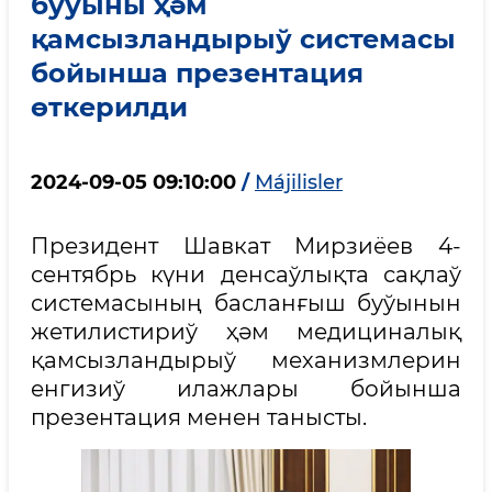
буўыны ҳәм
қамсызландырыў системасы
бойынша презентация
өткерилди
2024-09-05 09:10:00
/
Májilisler
Президент Шавкат Мирзиёев 4-
сентябрь күни денсаўлықта сақлаў
системасының басланғыш буўынын
жетилистириў ҳәм медициналық
қамсызландырыў механизмлерин
енгизиў илажлары бойынша
презентация менен танысты.