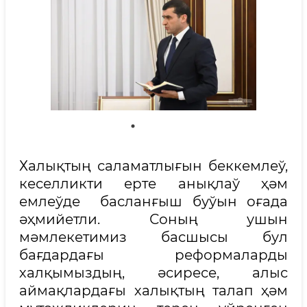
Халықтың саламатлығын беккемлеў,
кеселликти ерте анықлаў ҳәм
емлеўде басланғыш буўын оғада
әҳмийетли. Соның ушын
мәмлекетимиз басшысы бул
бағдардағы реформаларды
халқымыздың, әсиресе, алыс
аймақлардағы халықтың талап ҳәм