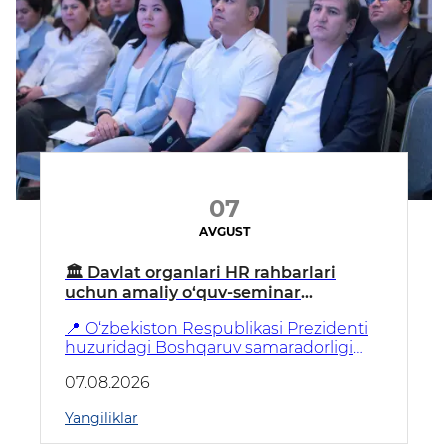
07
AVGUST
🏛 Davlat organlari HR rahbarlari
uchun amaliy o‘quv-seminar
boshlandi
📍 O‘zbekiston Respublikasi Prezidenti
huzuridagi Boshqaruv samaradorligi
agentligi tomonidan davlat organlari va
07.08.2026
tashkilotlarining inson resurslarini
boshqarish bo‘linmalari rahbarlari
Yangiliklar
uchun tashkil etilgan amaliy o‘quv-
seminar o‘z ishini boshladi.