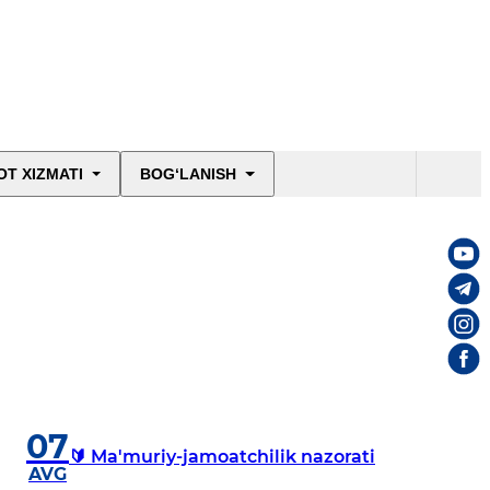
T XIZMATI
BOG‘LANISH
07
🔰 Ma'muriy-jamoatchilik nazorati
AVG