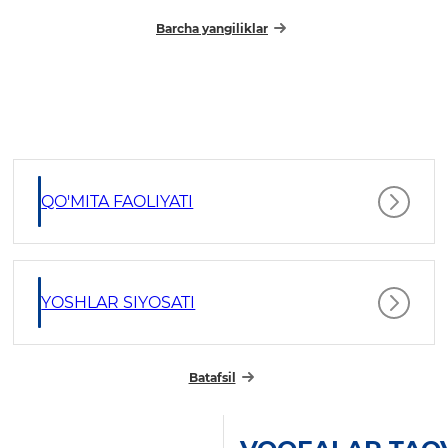
Barcha yangiliklar
QO'MITA FAOLIYATI
YOSHLAR SIYOSATI
Batafsil