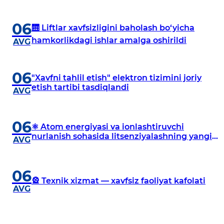
06
🛗 Liftlar xavfsizligini baholash bo‘yicha
hamkorlikdagi ishlar amalga oshirildi
AVG
06
"Xavfni tahlil etish" elektron tizimini joriy
etish tartibi tasdiqlandi
AVG
06
⚛️ Atom energiyasi va ionlashtiruvchi
nurlanish sohasida litsenziyalashning yangi
AVG
tartibi belgilandi
06
🎡 Texnik xizmat — xavfsiz faoliyat kafolati
AVG