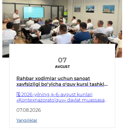
07
AVGUST
Rahbar xodimlar uchun sanoat
xavfsizligi bo‘yicha o‘quv kursi tashkil
etildi
🗓 2026-yilning 4–6-avgust kunlari
«Kontexnazorato‘quv» davlat muassasasi
tomonidan sanoat xavfsizligi
07.08.2026
obyektlarida faoliyat yurituvchi rahbar
xodimlar uchun sanoat xavfsizligi
Yangiliklar
bo‘yicha o‘quv kursi tashkil etildi.