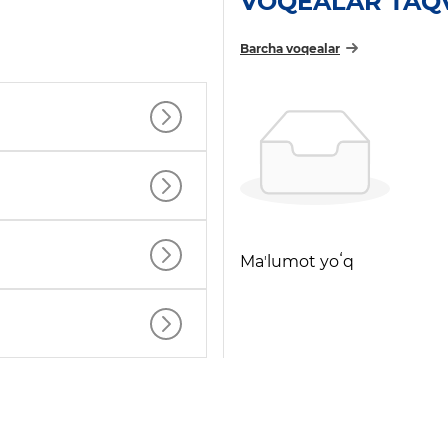
VOQEALAR TAQ
Barcha voqealar
Maʼlumot yoʻq