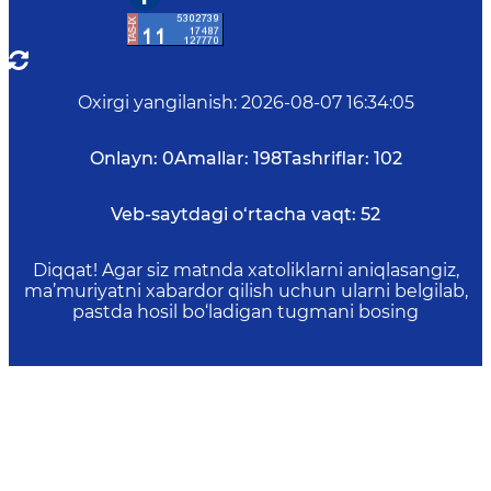
Oxirgi yangilanish
:
2026-08-07 16:34:05
Onlayn:
0
Amallar:
198
Tashriflar:
102
Veb-saytdagi o‘rtacha vaqt:
52
Diqqat! Agar siz matnda xatoliklarni aniqlasangiz,
ma’muriyatni xabardor qilish uchun ularni belgilab,
pastda hosil bo‘ladigan tugmani bosing