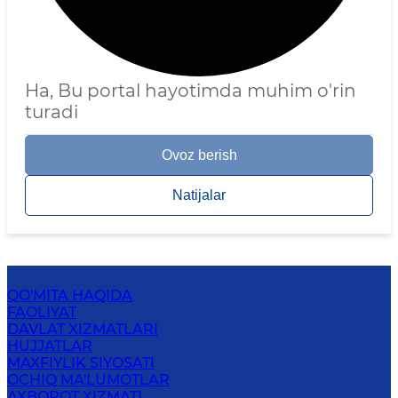
Ha, Bu portal hayotimda muhim o'rin
turadi
Ovoz berish
Natijalar
QO'MITA HAQIDA
FAOLIYAT
DAVLAT XIZMATLARI
HUJJATLAR
MAXFIYLIK SIYOSATI
OCHIQ MA'LUMOTLAR
AXBOROT XIZMATI