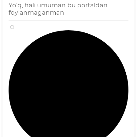
Yo'q, hali umuman bu portaldan
foylanmaganman