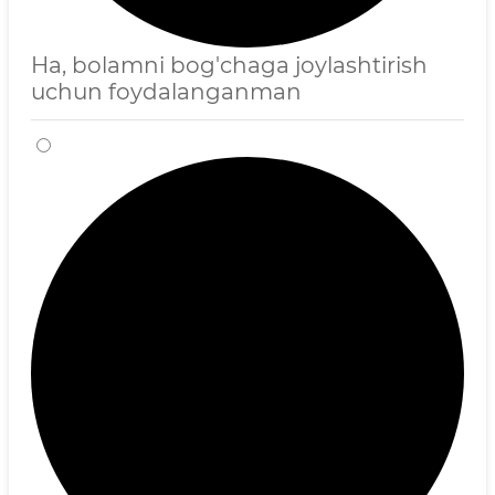
Ha, bolamni bog'chaga joylashtirish
uchun foydalanganman