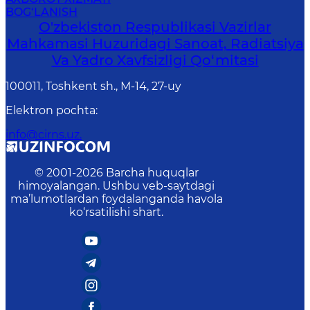
BOG‘LANISH
O'zbekiston Respublikasi Vazirlar
Mahkamasi Huzuridagi Sanoat, Radiatsiya
Va Yadro Xavfsizligi Qo‘mitasi
100011, Toshkent sh., М-14, 27-uy
Elektron pochta
:
info@cirns.uz.
© 2001-
2026
Barcha huquqlar
himoyalangan. Ushbu veb-saytdagi
ma’lumotlardan foydalanganda havola
ko‘rsatilishi shart.