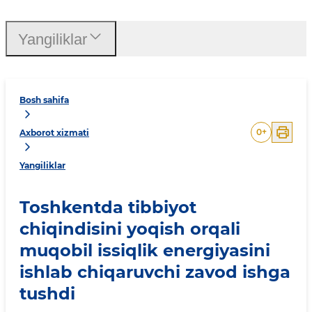
Yangiliklar
Bosh sahifa
0
+
Axborot xizmati
Yangiliklar
Toshkentda tibbiyot
chiqindisini yoqish orqali
muqobil issiqlik energiyasini
ishlab chiqaruvchi zavod ishga
tushdi