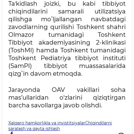
Taʼkidlash joizki, bu kabi tibbiyot
chiqindilarini samarali utilizatsiya
qilishga moʻljallangan navbatdagi
zavodlarning qurilishi Toshkent shahri
Olmazor tumanidagi Toshkent
Tibbiyot akademiyasining 2-klinikasi
(ToshMI) hamda Toshkent tumanidagi
Toshkent Pediatriya tibbiyot instituti
(SamPI) tibbiyot muassasalarida
qizgʻin davom etmoqda.
Jarayonda OAV vakillari soha
mas’ullaridan o‘zlarini qiziqtirgan
barcha savollarga javob olishdi.
Xalqaro hamkorlikla va invistitsiyalar
Chiqindilarni
saralash va qayta ishlash