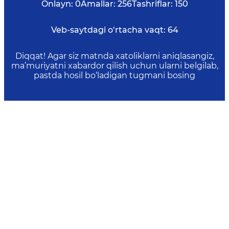
Onlayn:
0
Amallar:
256
Tashriflar:
150
Veb-saytdagi o‘rtacha vaqt:
64
Diqqat! Agar siz matnda xatoliklarni aniqlasangiz,
ma’muriyatni xabardor qilish uchun ularni belgilab,
pastda hosil bo‘ladigan tugmani bosing