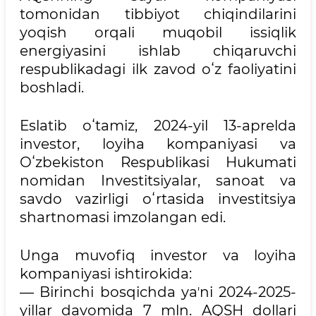
tomonidan tibbiyot chiqindilarini
yoqish orqali muqobil issiqlik
energiyasini ishlab chiqaruvchi
respublikadagi ilk zavod oʻz faoliyatini
boshladi.
Eslatib oʻtamiz, 2024-yil 13-aprelda
investor, loyiha kompaniyasi va
Oʻzbekiston Respublikasi Hukumati
nomidan Investitsiyalar, sanoat va
savdo vazirligi oʻrtasida investitsiya
shartnomasi imzolangan edi.
Unga muvofiq investor va loyiha
kompaniyasi ishtirokida:
— Birinchi bosqichda yaʼni 2024-2025-
yillar davomida 7 mln. AQSH dollari