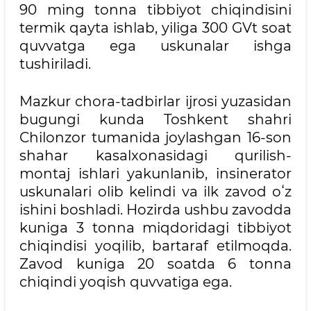
90 ming tonna tibbiyot chiqindisini
termik qayta ishlab, yiliga 300 GVt soat
quvvatga ega uskunalar ishga
tushiriladi.
Mazkur chora-tadbirlar ijrosi yuzasidan
bugungi kunda Toshkent shahri
Chilonzor tumanida joylashgan 16-son
shahar kasalxonasidagi qurilish-
montaj ishlari yakunlanib, insinerator
uskunalari olib kelindi va ilk zavod oʻz
ishini boshladi. Hozirda ushbu zavodda
kuniga 3 tonna miqdoridagi tibbiyot
chiqindisi yoqilib, bartaraf etilmoqda.
Zavod kuniga 20 soatda 6 tonna
chiqindi yoqish quvvatiga ega.