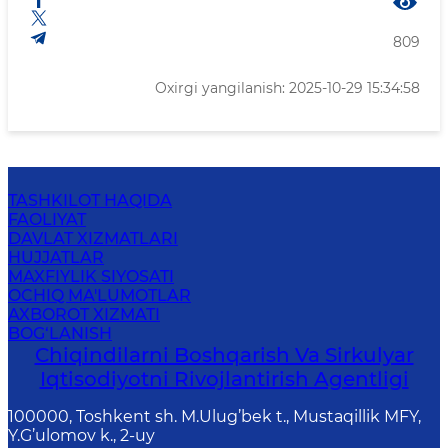
809
Oxirgi yangilanish: 2025-10-29 15:34:58
TASHKILOT HAQIDA
FAOLIYAT
DAVLAT XIZMATLARI
HUJJATLAR
MAXFIYLIK SIYOSATI
OCHIQ MA'LUMOTLAR
AXBOROT XIZMATI
BOG‘LANISH
Chiqindilarni Boshqarish Va Sirkulyar
Iqtisodiyotni Rivojlantirish Agentligi
100000, Toshkent sh. M.Ulug’bek t., Mustaqillik MFY,
Y.G’ulomov k., 2-uy