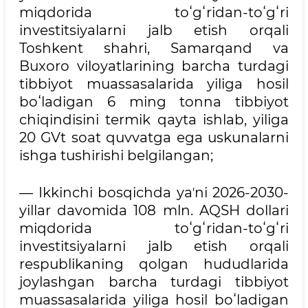
miqdorida toʻgʻridan-toʻgʻri
investitsiyalarni jalb etish orqali
Toshkent shahri, Samarqand va
Buxoro viloyatlarining barcha turdagi
tibbiyot muassasalarida yiliga hosil
boʻladigan 6 ming tonna tibbiyot
chiqindisini termik qayta ishlab, yiliga
20 GVt soat quvvatga ega uskunalarni
ishga tushirishi belgilangan;
— Ikkinchi bosqichda yaʼni 2026-2030-
yillar davomida 108 mln. AQSH dollari
miqdorida toʻgʻridan-toʻgʻri
investitsiyalarni jalb etish orqali
respublikaning qolgan hududlarida
joylashgan barcha turdagi tibbiyot
muassasalarida yiliga hosil boʻladigan