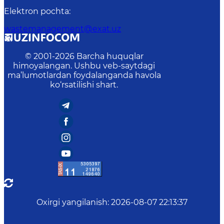
Elektron pochta
:
wastemanagement@exat.uz
© 2001-
2026
Barcha huquqlar
himoyalangan. Ushbu veb-saytdagi
ma’lumotlardan foydalanganda havola
ko‘rsatilishi shart.
Oxirgi yangilanish
:
2026-08-07 22:13:37