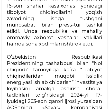
16-son shahar kasalxonasi yonidagi
tibbiyot chiqindilarini yoqish
zavodining ishga tushgani
munosabati bilan press-tur tashkil
etildi. Unda respublika va mahalliy
ommaviy axborot vositalari vakillari
hamda soha xodimlari ishtirok etdi.
Oʻzbekiston Respublikasi
Prezidentining tashabbusi bilan “Nol
chiqindi” tamoyiliga koʻra “Tibbiyot
chiqindilaridan muqobil issiqlik
energiyasi ishlab chiqarish” investitsiya
loyihasini amalga oshirish chora-
tadbirlari toʻgʻrisidagi 2024-yil 17-
iyuldagi 263-son qarori ijrosi yuzasidan
AQShning «Sayar» kompaniyasi