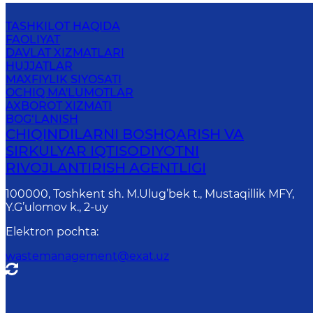
TASHKILOT HAQIDA
FAOLIYAT
DAVLAT XIZMATLARI
HUJJATLAR
MAXFIYLIK SIYOSATI
OCHIQ MA'LUMOTLAR
AXBOROT XIZMATI
BOG‘LANISH
CHIQINDILARNI BOSHQARISH VA
SIRKULYAR IQTISODIYOTNI
RIVOJLANTIRISH AGENTLIGI
100000, Toshkent sh. M.Ulug’bek t., Mustaqillik MFY,
Y.G’ulomov k., 2-uy
Elektron pochta
:
wastemanagement@exat.uz