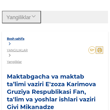
Maktabgacha va maktab ta’l
Yangiliklar
Bosh sahifa
12
+
YANGILIKLAR
Yangiliklar
Maktabgacha va maktab
ta’limi vaziri E'zoza Karimova
Gruziya Respublikasi Fan,
ta'lim va yoshlar ishlari vaziri
Givi Mikanadze