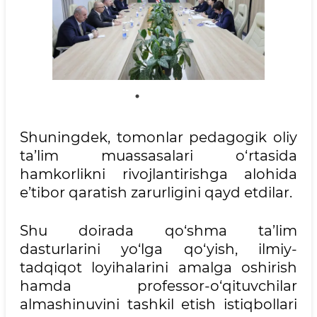
Shuningdek, tomonlar pedagogik oliy
ta’lim muassasalari o‘rtasida
hamkorlikni rivojlantirishga alohida
e’tibor qaratish zarurligini qayd etdilar.
Shu doirada qo‘shma ta’lim
dasturlarini yo‘lga qo‘yish, ilmiy-
tadqiqot loyihalarini amalga oshirish
hamda professor-o‘qituvchilar
almashinuvini tashkil etish istiqbollari