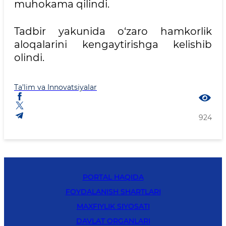
muhokama qilindi.
Tadbir yakunida o‘zaro hamkorlik
aloqalarini kengaytirishga kelishib
olindi.
Ta’lim va Innovatsiyalar
924
PORTAL HAQIDA
FOYDALANISH SHARTLARI
MAXFIYLIK SIYOSATI
DAVLAT ORGANLARI