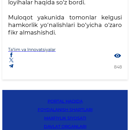
loyihalar haqida so‘z bordi.
Muloqot yakunida tomonlar kelgusi
hamkorlik yo‘nalishlari bo‘yicha o‘zaro
fikr almashishdi.
Ta’lim va Innovatsiyalar
848
PORTAL HAQIDA
FOYDALANISH SHARTLARI
MAXFIYLIK SIYOSATI
DAVLAT ORGANLARI