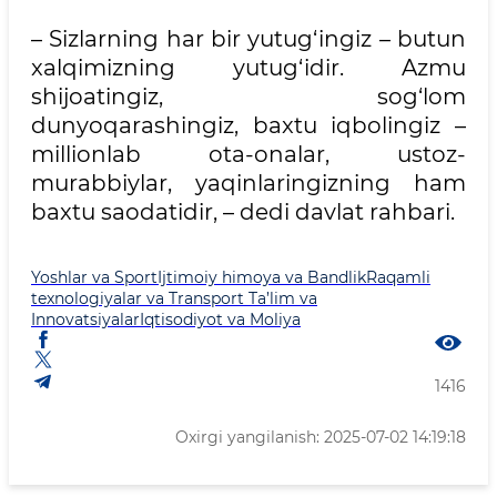
– Sizlarning har bir yutug‘ingiz – butun
xalqimizning yutug‘idir. Azmu
shijoatingiz, sog‘lom
dunyoqarashingiz, baxtu iqbolingiz –
millionlab ota-onalar, ustoz-
murabbiylar, yaqinlaringizning ham
baxtu saodatidir, – dedi davlat rahbari.
Yoshlar va Sport
Ijtimoiy himoya va Bandlik
Raqamli
texnologiyalar va Transport
Ta’lim va
Innovatsiyalar
Iqtisodiyot va Moliya
1416
Oxirgi yangilanish: 2025-07-02 14:19:18