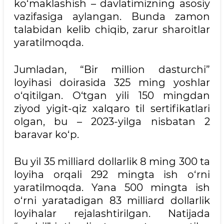
ko‘maklashish – davlatimizning asosiy
vazifasiga aylangan. Bunda zamon
talabidan kelib chiqib, zarur sharoitlar
yaratilmoqda.
Jumladan, “Bir million dasturchi”
loyihasi doirasida 325 ming yoshlar
o‘qitilgan. O‘tgan yili 150 mingdan
ziyod yigit-qiz xalqaro til sertifikatlari
olgan, bu – 2023-yilga nisbatan 2
baravar ko‘p.
Bu yil 35 milliard dollarlik 8 ming 300 ta
loyiha orqali 292 mingta ish o‘rni
yaratilmoqda. Yana 500 mingta ish
o‘rni yaratadigan 83 milliard dollarlik
loyihalar rejalashtirilgan. Natijada