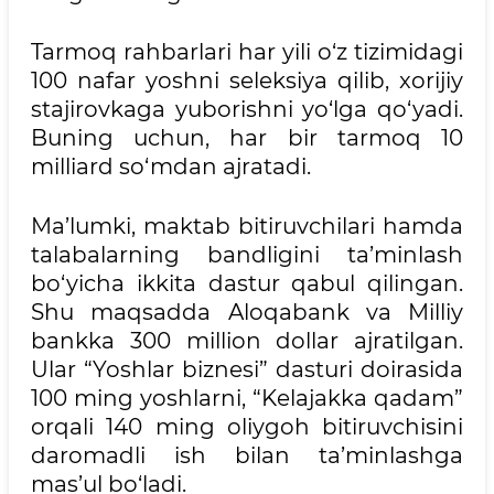
Tarmoq rahbarlari har yili o‘z tizimidagi
100 nafar yoshni seleksiya qilib, xorijiy
stajirovkaga yuborishni yo‘lga qo‘yadi.
Buning uchun, har bir tarmoq 10
milliard so‘mdan ajratadi.
Ma’lumki, maktab bitiruvchilari hamda
talabalarning bandligini ta’minlash
bo‘yicha ikkita dastur qabul qilingan.
Shu maqsadda Aloqabank va Milliy
bankka 300 million dollar ajratilgan.
Ular “Yoshlar biznesi” dasturi doirasida
100 ming yoshlarni, “Kelajakka qadam”
orqali 140 ming oliygoh bitiruvchisini
daromadli ish bilan ta’minlashga
mas’ul bo‘ladi.