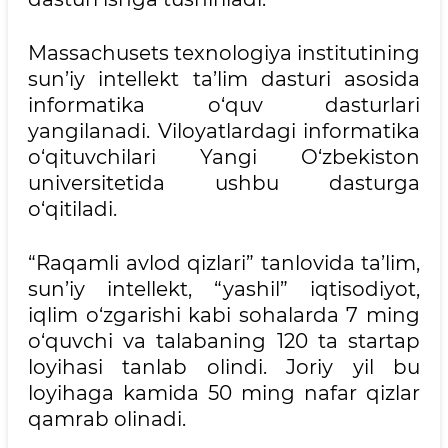
Massachusets texnologiya institutining
sun’iy intellekt ta’lim dasturi asosida
informatika o‘quv dasturlari
yangilanadi. Viloyatlardagi informatika
o‘qituvchilari Yangi O‘zbekiston
universitetida ushbu dasturga
o‘qitiladi.
“Raqamli avlod qizlari” tanlovida ta’lim,
sun’iy intellekt, “yashil” iqtisodiyot,
iqlim o‘zgarishi kabi sohalarda 7 ming
o‘quvchi va talabaning 120 ta startap
loyihasi tanlab olindi. Joriy yil bu
loyihaga kamida 50 ming nafar qizlar
qamrab olinadi.