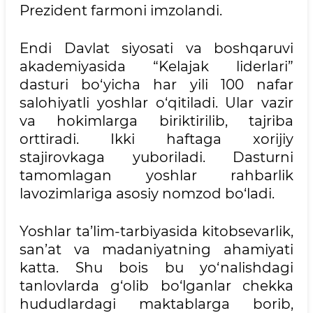
Prezident farmoni imzolandi.
Endi Davlat siyosati va boshqaruvi
akademiyasida “Kelajak liderlari”
dasturi bo‘yicha har yili 100 nafar
salohiyatli yoshlar o‘qitiladi. Ular vazir
va hokimlarga biriktirilib, tajriba
orttiradi. Ikki haftaga xorijiy
stajirovkaga yuboriladi. Dasturni
tamomlagan yoshlar rahbarlik
lavozimlariga asosiy nomzod bo‘ladi.
Yoshlar ta’lim-tarbiyasida kitobsevarlik,
san’at va madaniyatning ahamiyati
katta. Shu bois bu yo‘nalishdagi
tanlovlarda g‘olib bo‘lganlar chekka
hududlardagi maktablarga borib,