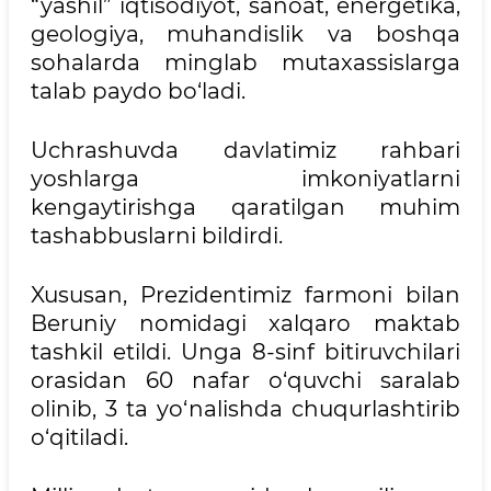
“yashil” iqtisodiyot, sanoat, energetika,
geologiya, muhandislik va boshqa
sohalarda minglab mutaxassislarga
talab paydo bo‘ladi.
Uchrashuvda davlatimiz rahbari
yoshlarga imkoniyatlarni
kengaytirishga qaratilgan muhim
tashabbuslarni bildirdi.
Xususan, Prezidentimiz farmoni bilan
Beruniy nomidagi xalqaro maktab
tashkil etildi. Unga 8-sinf bitiruvchilari
orasidan 60 nafar o‘quvchi saralab
olinib, 3 ta yo‘nalishda chuqurlashtirib
o‘qitiladi.