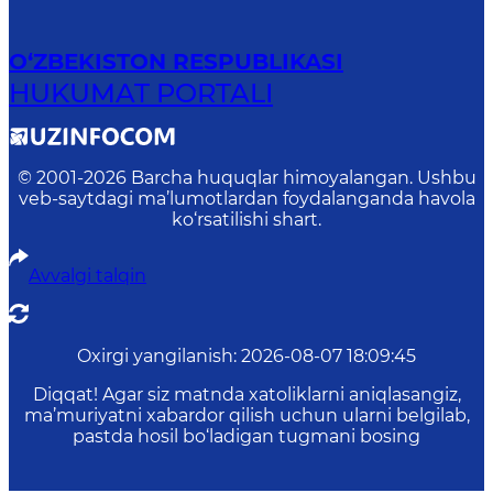
O‘ZBEKISTON RESPUBLIKASI
HUKUMAT PORTALI
© 2001-
2026
Barcha huquqlar himoyalangan. Ushbu
veb-saytdagi ma’lumotlardan foydalanganda havola
ko‘rsatilishi shart.
Avvalgi talqin
Oxirgi yangilanish
:
2026-08-07 18:09:45
Diqqat! Agar siz matnda xatoliklarni aniqlasangiz,
ma’muriyatni xabardor qilish uchun ularni belgilab,
pastda hosil bo‘ladigan tugmani bosing