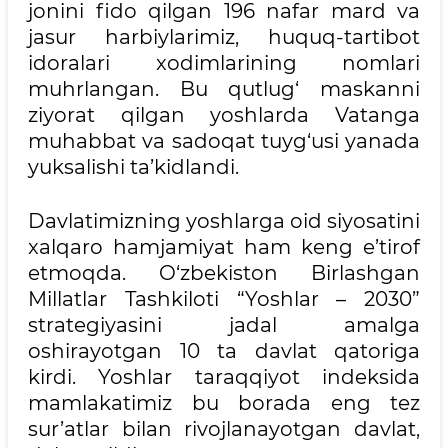
jonini fido qilgan 196 nafar mard va
jasur harbiylarimiz, huquq-tartibot
idoralari xodimlarining nomlari
muhrlangan. Bu qutlug‘ maskanni
ziyorat qilgan yoshlarda Vatanga
muhabbat va sadoqat tuyg‘usi yanada
yuksalishi ta’kidlandi.
Davlatimizning yoshlarga oid siyosatini
xalqaro hamjamiyat ham keng e’tirof
etmoqda. O‘zbekiston Birlashgan
Millatlar Tashkiloti “Yoshlar – 2030”
strategiyasini jadal amalga
oshirayotgan 10 ta davlat qatoriga
kirdi. Yoshlar taraqqiyot indeksida
mamlakatimiz bu borada eng tez
sur’atlar bilan rivojlanayotgan davlat,