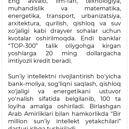
Eng avvalo, ilm-fan, texnologiya,
muhandislik va matematika,
energetika, transport, urbanizatsiya,
arxitektura, qurilish, qishloq va suv
xo‘jaligi kabi drayver sohalar uchun
kvotalar oshirilmoqda. Endi banklar
“TOP-300” talik oliygohga kirgan
yoshlarga 20 ming dollargacha
imtiyozli kredit beradi.
Sun’iy intellektni rivojlantirish bo‘yicha
bank-moliya, sog‘liqni saqlash, qishloq
xo‘jaligi va energetikani ustuvor
yo‘nalish sifatida belgilanib, 100 ta
loyiha amalga oshiriladi. Birlashgan
Arab Amirliklari bilan hamkorlikda “Bir
million sun’iy intellekt yetakchilari”
dasturi ishga tushiriladi.