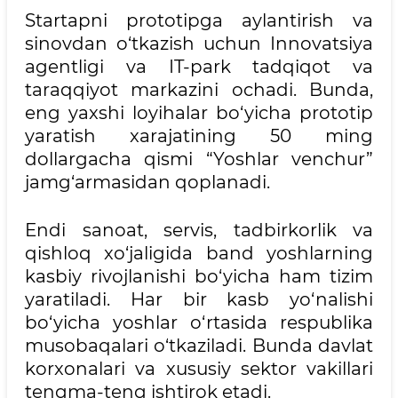
Startapni prototipga aylantirish va
sinovdan o‘tkazish uchun Innovatsiya
agentligi va IT-park tadqiqot va
taraqqiyot markazini ochadi. Bunda,
eng yaxshi loyihalar bo‘yicha prototip
yaratish xarajatining 50 ming
dollargacha qismi “Yoshlar venchur”
jamg‘armasidan qoplanadi.
Endi sanoat, servis, tadbirkorlik va
qishloq xo‘jaligida band yoshlarning
kasbiy rivojlanishi bo‘yicha ham tizim
yaratiladi. Har bir kasb yo‘nalishi
bo‘yicha yoshlar o‘rtasida respublika
musobaqalari o‘tkaziladi. Bunda davlat
korxonalari va xususiy sektor vakillari
tengma-teng ishtirok etadi.