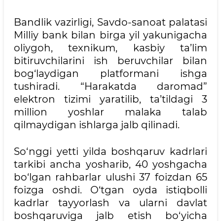
Bandlik vazirligi, Savdo-sanoat palatasi
Milliy bank bilan birga yil yakunigacha
oliygoh, texnikum, kasbiy ta’lim
bitiruvchilarini ish beruvchilar bilan
bog‘laydigan platformani ishga
tushiradi. “Harakatda daromad”
elektron tizimi yaratilib, ta’tildagi 3
million yoshlar malaka talab
qilmaydigan ishlarga jalb qilinadi.
So‘nggi yetti yilda boshqaruv kadrlari
tarkibi ancha yosharib, 40 yoshgacha
bo‘lgan rahbarlar ulushi 37 foizdan 65
foizga oshdi. O‘tgan oyda istiqbolli
kadrlar tayyorlash va ularni davlat
boshqaruviga jalb etish bo‘yicha