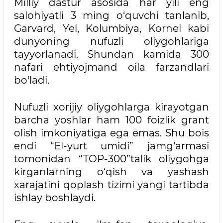
Milliy dastur asosida har yili eng
salohiyatli 3 ming o‘quvchi tanlanib,
Garvard, Yel, Kolumbiya, Kornel kabi
dunyoning nufuzli oliygohlariga
tayyorlanadi. Shundan kamida 300
nafari ehtiyojmand oila farzandlari
bo‘ladi.
Nufuzli xorijiy oliygohlarga kirayotgan
barcha yoshlar ham 100 foizlik grant
olish imkoniyatiga ega emas. Shu bois
endi “El-yurt umidi” jamg‘armasi
tomonidan “TOP-300”talik oliygohga
kirganlarning o‘qish va yashash
xarajatini qoplash tizimi yangi tartibda
ishlay boshlaydi.