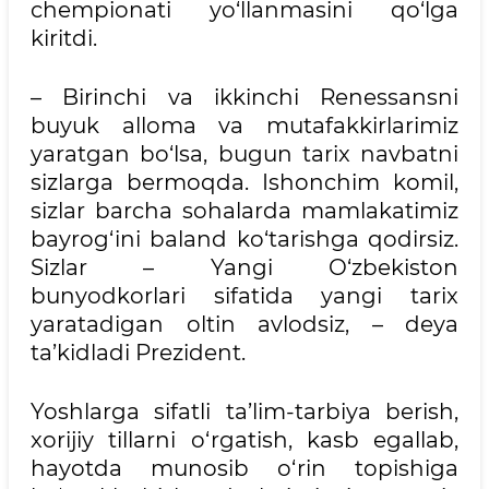
chempionati yo‘llanmasini qo‘lga
kiritdi.
– Birinchi va ikkinchi Renessansni
buyuk alloma va mutafakkirlarimiz
yaratgan bo‘lsa, bugun tarix navbatni
sizlarga bermoqda. Ishonchim komil,
sizlar barcha sohalarda mamlakatimiz
bayrog‘ini baland ko‘tarishga qodirsiz.
Sizlar – Yangi O‘zbekiston
bunyodkorlari sifatida yangi tarix
yaratadigan oltin avlodsiz, – deya
ta’kidladi Prezident.
Yoshlarga sifatli ta’lim-tarbiya berish,
xorijiy tillarni o‘rgatish, kasb egallab,
hayotda munosib o‘rin topishiga