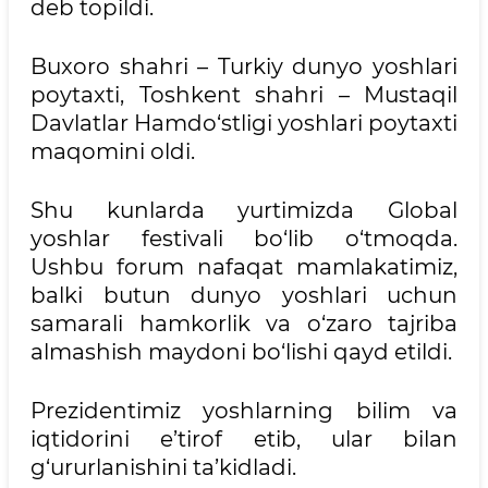
deb topildi.
Buxoro shahri – Turkiy dunyo yoshlari
poytaxti, Toshkent shahri – Mustaqil
Davlatlar Hamdo‘stligi yoshlari poytaxti
maqomini oldi.
Shu kunlarda yurtimizda Global
yoshlar festivali bo‘lib o‘tmoqda.
Ushbu forum nafaqat mamlakatimiz,
balki butun dunyo yoshlari uchun
samarali hamkorlik va o‘zaro tajriba
almashish maydoni bo‘lishi qayd etildi.
Prezidentimiz yoshlarning bilim va
iqtidorini e’tirof etib, ular bilan
g‘ururlanishini ta’kidladi.