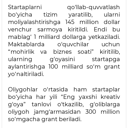
Startaplarni qo‘llab-quvvatlash
bo‘yicha tizim yaratilib, ularni
moliyalashtirishga 145 million dollar
venchur sarmoya kiritildi. Endi bu
mablag‘ 1 milliard dollarga yetkaziladi.
Maktablarda o‘quvchilar uchun
“mohirlik va biznes soati” kiritilib,
ularning g‘oyasini startapga
aylantirishga 100 milliard so‘m grant
yo‘naltiriladi.
Oliygohlar o‘rtasida ham startaplar
bo‘yicha har yili “Eng yaxshi kreativ
g‘oya” tanlovi o‘tkazilib, g‘oliblarga
oliygoh jamg‘armasidan 300 million
so‘mgacha grant beriladi.