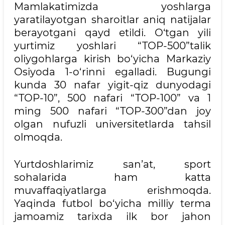
Mamlakatimizda yoshlarga
yaratilayotgan sharoitlar aniq natijalar
berayotgani qayd etildi. O‘tgan yili
yurtimiz yoshlari “TOP-500”talik
oliygohlarga kirish bo‘yicha Markaziy
Osiyoda 1-o‘rinni egalladi. Bugungi
kunda 30 nafar yigit-qiz dunyodagi
“TOP-10”, 500 nafari “TOP-100” va 1
ming 500 nafari “TOP-300”dan joy
olgan nufuzli universitetlarda tahsil
olmoqda.
Yurtdoshlarimiz san’at, sport
sohalarida ham katta
muvaffaqiyatlarga erishmoqda.
Yaqinda futbol bo‘yicha milliy terma
jamoamiz tarixda ilk bor jahon