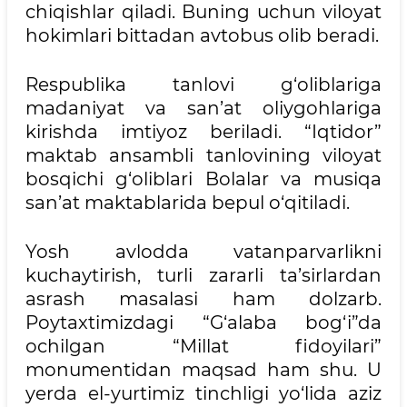
chiqishlar qiladi. Buning uchun viloyat
hokimlari bittadan avtobus olib beradi.
Respublika tanlovi g‘oliblariga
madaniyat va san’at oliygohlariga
kirishda imtiyoz beriladi. “Iqtidor”
maktab ansambli tanlovining viloyat
bosqichi g‘oliblari Bolalar va musiqa
san’at maktablarida bepul o‘qitiladi.
Yosh avlodda vatanparvarlikni
kuchaytirish, turli zararli ta’sirlardan
asrash masalasi ham dolzarb.
Poytaxtimizdagi “G‘alaba bog‘i”da
ochilgan “Millat fidoyilari”
monumentidan maqsad ham shu. U
yerda el-yurtimiz tinchligi yo‘lida aziz