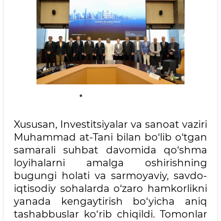
Xususan, Investitsiyalar va sanoat vaziri
Muhammad at-Tani bilan bo‘lib o‘tgan
samarali suhbat davomida qo‘shma
loyihalarni amalga oshirishning
bugungi holati va sarmoyaviy, savdo-
iqtisodiy sohalarda o‘zaro hamkorlikni
yanada kengaytirish bo‘yicha aniq
tashabbuslar ko‘rib chiqildi. Tomonlar