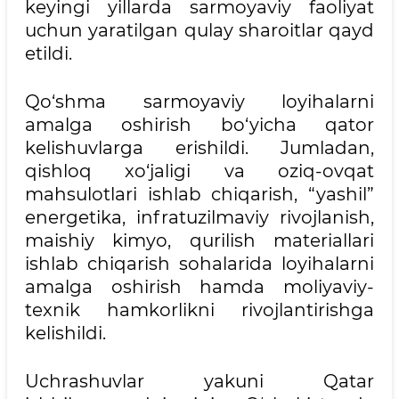
keyingi yillarda sarmoyaviy faoliyat
uchun yaratilgan qulay sharoitlar qayd
etildi.
Qo‘shma sarmoyaviy loyihalarni
amalga oshirish bo‘yicha qator
kelishuvlarga erishildi. Jumladan,
qishloq xo‘jaligi va oziq-ovqat
mahsulotlari ishlab chiqarish, “yashil”
energetika, infratuzilmaviy rivojlanish,
maishiy kimyo, qurilish materiallari
ishlab chiqarish sohalarida loyihalarni
amalga oshirish hamda moliyaviy-
texnik hamkorlikni rivojlantirishga
kelishildi.
Uchrashuvlar yakuni Qatar