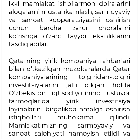
ikki mamlakat ishbilarmon doiralarini
aloqalarni mustahkamlash, sarmoyaviy
va sanoat kooperatsiyasini oshirish
uchun barcha zarur choralarni
ko‘rishga o‘zaro tayyor ekanliklarini
tasdiqladilar.
Qatarning yirik kompaniya rahbarlari
bilan o‘tkazilgan muzokaralarda Qatar
kompaniyalarining toʻgʻridan-toʻgʻri
investitsiyalarini jalb qilgan holda
Oʻzbekiston iqtisodiyotining ustuvor
tarmoqlarida yirik investitsiya
loyihalarini birgalikda amalga oshirish
istiqbollari muhokama qilindi.
Mamlakatimizning sarmoyaviy va
sanoat salohiyati namoyish etildi va