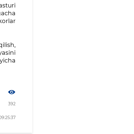
sturi
mgacha
korlar
ilish,
yasini
yicha
392
09:25:37