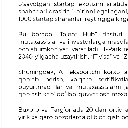
oʻsayotgan startap ekotizim sifati
shaharlari orasida 1-oʻrinni egallag
1000 startap shaharlari reytingiga kirga
Bu borada “Talent Hub” dasturi ish
mutaxassislar va investorlarga masof
ochish imkoniyati yaratiladi. IT-Park r
2040-yilgacha uzaytirish, “IT visa” va “Z
Shuningdek, AT eksportchi korxonala
qoplab berish, xalqaro sertifikatla
buyurtmachilar va mutaxassislarni ja
qoplash kabi qoʻllab-quvvatlash mexa
Buxoro va Fargʻonada 20 dan ortiq akse
yirik xalqaro bozorlarga olib chiqish bo