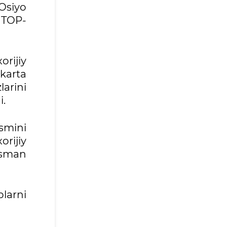
Osiyo
 TOP-
rijiy
karta
larini
i.
smini
rijiy
isman
plarni