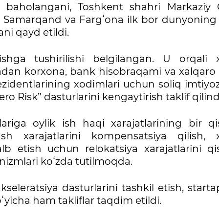
da baholangani, Toshkent shahri Markaziy 
ani, Samarqand va Fargʻona ilk bor dunyoning
ni qayd etildi.
ga tushirilishi belgilangan. U orqali xo
adan korxona, bank hisobraqami va xalqaro 
ezidentlarining xodimlari uchun soliq imtiyoz
ero Risk” dasturlarini kengaytirish taklif qilind
riga oylik ish haqi xarajatlarining bir qi
sh xarajatlarini kompensatsiya qilish, xo
lb etish uchun relokatsiya xarajatlarini q
nizmlari koʻzda tutilmoqda.
leratsiya dasturlarini tashkil etish, starta
ʻyicha ham takliflar taqdim etildi.