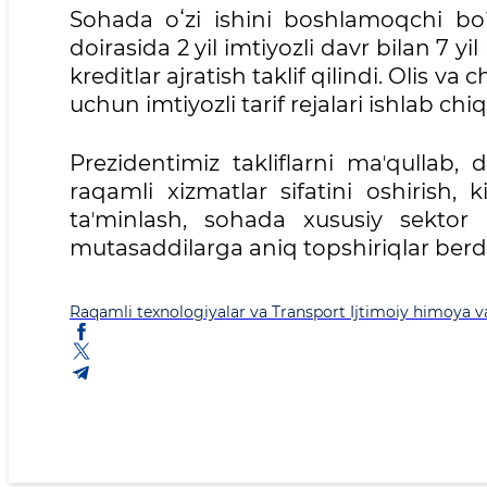
Sohada oʻzi ishini boshlamoqchi boʻ
doirasida 2 yil imtiyozli davr bilan 7 
kreditlar ajratish taklif qilindi. Olis 
uchun imtiyozli tarif rejalari ishlab chiq
Prezidentimiz takliflarni maʼqullab, d
raqamli xizmatlar sifatini oshirish, 
taʼminlash, sohada xususiy sektor
mutasaddilarga aniq topshiriqlar berdi
Raqamli texnologiyalar va Transport
Ijtimoiy himoya v