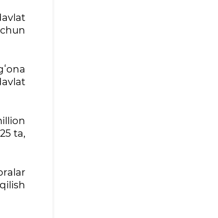
avlat
 uchun
gʻona
avlat
illion
25 ta,
oralar
ilish