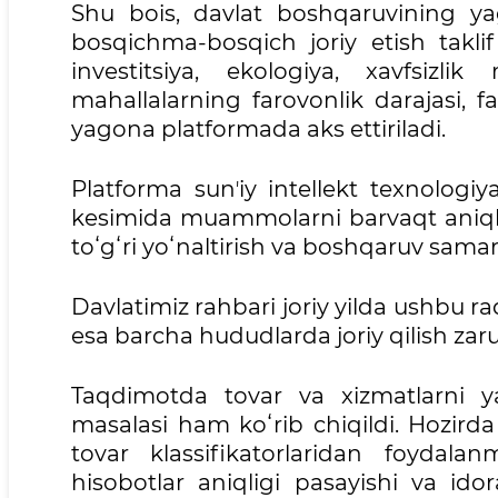
Shu bois, davlat boshqaruvining ya
bosqichma-bosqich joriy etish taklif
investitsiya, ekologiya, xavfsizl
mahallalarning farovonlik darajasi, f
yagona platformada aks ettiriladi.
Platforma sunʼiy intellekt texnologiya
kesimida muammolarni barvaqt aniqlash
toʻgʻri yoʻnaltirish va boshqaruv samar
Davlatimiz rahbari joriy yilda ushbu r
esa barcha hududlarda joriy qilish zarurl
Taqdimotda tovar va xizmatlarni yag
masalasi ham koʻrib chiqildi. Hozirda 
tovar klassifikatorlaridan foydala
hisobotlar aniqligi pasayishi va ido