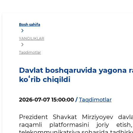
Davlat boshqaruvida yagona
Bosh sahifa
YANGILIKLAR
Taqdimotlar
Davlat boshqaruvida yagona raq
koʻrib chiqildi
2026-07-07 15:00:00
/
Taqdimotlar
Prezident Shavkat Mirziyoyev davl
raqamli platformasini joriy etish
telekommunikatsiya sohasida tadbirko