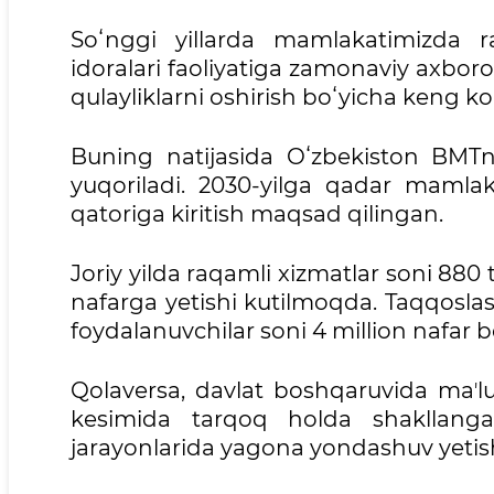
Soʻnggi yillarda mamlakatimizda ra
idoralari faoliyatiga zamonaviy axborot
qulayliklarni oshirish boʻyicha keng koʻ
Buning natijasida Oʻzbekiston BMT
yuqoriladi. 2030-yilga qadar mamlak
qatoriga kiritish maqsad qilingan.
Joriy yilda raqamli xizmatlar soni 880 
nafarga yetishi kutilmoqda. Taqqoslas
foydalanuvchilar soni 4 million nafar b
Qolaversa, davlat boshqaruvida maʼlum
kesimida tarqoq holda shakllangan
jarayonlarida yagona yondashuv yetish