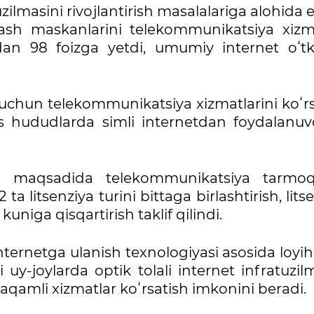
ilmasini rivojlantirish masalalariga alohida e
shash maskanlarini telekommunikatsiya xizma
dan 98 foizga yetdi, umumiy internet oʻtk
r uchun telekommunikatsiya xizmatlarini koʻr
lis hududlarda simli internetdan foydalanuv
h maqsadida telekommunikatsiya tarmoql
a litsenziya turini bittaga birlashtirish, lits
uniga qisqartirish taklif qilindi.
internetga ulanish texnologiyasi asosida loyi
i uy-joylarda optik tolali internet infratuzil
 raqamli xizmatlar koʻrsatish imkonini beradi.