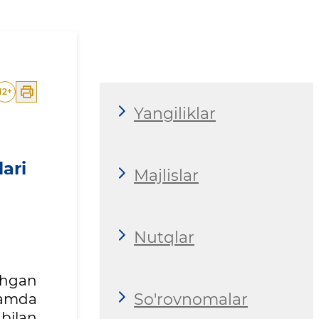
etish choralari koʻrib chiq
12
+
Yangiliklar
ari
Majlislar
Nutqlar
shgan
So'rovnomalar
hamda
bilan