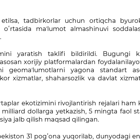
y etilsa, tadbirkorlar uchun ortiqcha byurok
ri oʻrtasida maʼlumot almashinuvi soddalas
.
mini yaratish taklifi bildirildi. Bugungi 
osan xorijiy platformalardan foydalanilayo
zimi geomaʼlumotlarni yagona standart as
ezkor xizmatlar, shaharsozlik va davlat xizmat
plar ekotizimini rivojlantirish rejalari ham 
 milliard dollarga yetkazish, 5 mingta faol s
itsiya jalb qilish maqsad qilingan.
zbekiston 31 pogʻona yuqorilab, dunyodagi en