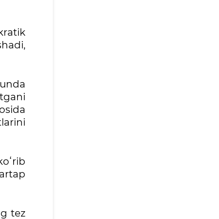
ratik
hadi,
kunda
tgani
osida
larini
koʻrib
tartap
g tez