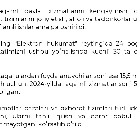
qamli davlat xizmatlarini kengaytirish, d
 tizimlarini joriy etish, aholi va tadbirkorlar
lamli ishlar amalga oshirildi.
ning “Elektron hukumat” reytingida 24 po
atimizni ushbu yoʻnalishda kuchli 30 ta d
taga, ulardan foydalanuvchilar soni esa 15,5 m
h uchun, 2024-yilda raqamli xizmatlar soni 5
oʻlgan.
otlar bazalari va axborot tizimlari turli id
i, ularni tahlil qilish va qaror qabul q
mayotgani koʻrsatib oʻtildi.