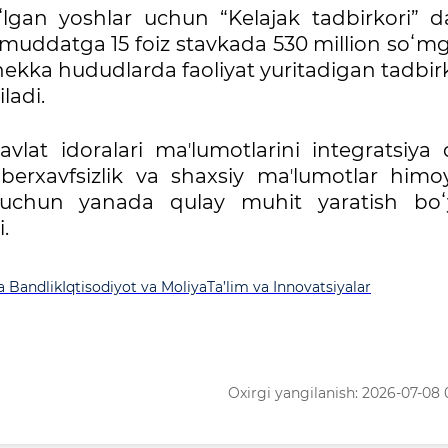
lgan yoshlar uchun “Kelajak tadbirkori” da
yil muddatga 15 foiz stavkada 530 million soʻ
va chekka hududlarda faoliyat yuritadigan tadbir
iladi.
avlat idoralari maʼlumotlarini integratsiya q
kiberxavfsizlik va shaxsiy maʼlumotlar himo
 uchun yanada qulay muhit yaratish boʻ
.
a Bandlik
Iqtisodiyot va Moliya
Ta’lim va Innovatsiyalar
Oxirgi yangilanish: 2026-07-08 