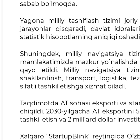
sabab boʻlmoqda.
Yagona milliy tasniflash tizimi jori
jarayonlar qisqaradi, davlat idorala
statistik hisobotlarning aniqligi oshadi
Shuningdek, milliy navigatsiya tizi
mamlakatimizda mazkur yoʻnalishda as
qayd etildi. Milliy navigatsiya ti
shakllantirish, transport, logistika, t
sifatli tashkil etishga xizmat qiladi.
Taqdimotda AT sohasi eksporti va starta
chiqildi. 2030-yilgacha AT eksportini 5
tashkil etish va 2 milliard dollar invest
Xalqaro “StartupBlink” reytingida Oʻ