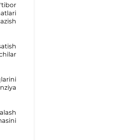
ʼtibor
tlari
azish
satish
chilar
arini
enziya
halash
masini