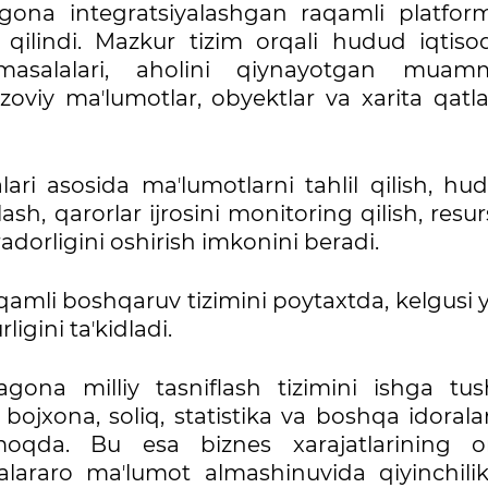
gona integratsiyalashgan raqamli platform
 qilindi. Mazkur tizim orqali hudud iqtisodi
ik masalalari, aholini qiynayotgan muamm
azoviy maʼlumotlar, obyektlar va xarita qatl
lari asosida maʼlumotlarni tahlil qilish, hu
, qarorlar ijrosini monitoring qilish, resur
adorligini oshirish imkonini beradi.
aqamli boshqaruv tizimini poytaxtda, kelgusi 
igini taʼkidladi.
ona milliy tasniflash tizimini ishga tush
bojxona, soliq, statistika va boshqa idoralar
nmoqda. Bu esa biznes xarajatlarining ort
ralararo maʼlumot almashinuvida qiyinchilik