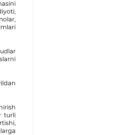
asini
yoti,
olar,
amlari
dudlar
slarni
yildan
irish
 turli
ishi,
larga