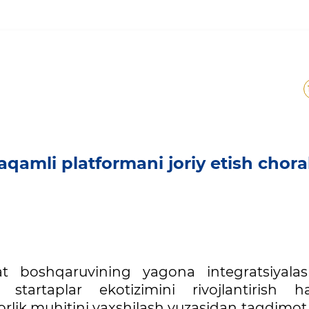
 raqamli platformani joriy 
amli platformani joriy etish choral
at boshqaruvining yagona integratsiyala
, startaplar ekotizimini rivojlantirish 
rlik muhitini yaxshilash yuzasidan taqdimot 