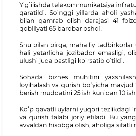
Yigʻilishda telekommunikatsiya infratuz
qaratildi. Soʻnggi yillarda aholi ya
bilan qamrab olish darajasi 41 foiz
qobiliyati 65 barobar oshdi.
Shu bilan birga, mahalliy tadbirkorla
hali yetarlicha jozibador emasligi, o
ulushi juda pastligi koʻrsatib oʻtildi.
Sohada biznes muhitini yaxshilas
loyihalash va qurish boʻyicha mavjud 2 t
berish muddatini 25 ish kunidan 10 ish k
Koʻp qavatli uylarni yuqori tezlikdagi 
va qurish talabi joriy etiladi. Bu yang
avvaldan hisobga olish, aholiga sifatli