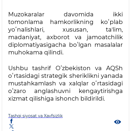
Muzokaralar davomida ikki
tomonlama hamkorlikning koʻplab
yoʻnalishlari, xususan, taʼlim,
madaniyat, axborot va jamoatchilik
diplomatiyasigacha boʻlgan masalalar
muhokama qilindi.
Ushbu tashrif Oʻzbekiston va AQSh
oʻrtasidagi strategik sheriklikni yanada
mustahkamlash va xalqlar oʻrtasidagi
oʻzaro anglashuvni kengaytirishga
xizmat qilishiga ishonch bildirildi.
Tashqi siyosat va Xavfsizlik