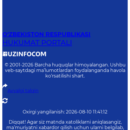
O‘ZBEKISTON RESPUBLIKASI
HUKUMAT PORTALI
© 2001-
2026
Barcha huquqlar himoyalangan. Ushbu
veb-saytdagi ma’lumotlardan foydalanganda havola
ko‘rsatilishi shart.
Avvalgi talqin
Oxirgi yangilanish
:
2026-08-10 11:41:12
Diqqat! Agar siz matnda xatoliklarni aniqlasangiz,
ma’muriyatni xabardor qilish uchun ularni belgilab,