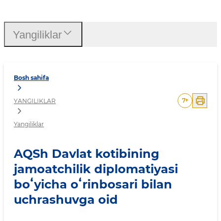
AQSh Davlat kotibining ja
Yangiliklar
Bosh sahifa
7
+
YANGILIKLAR
Yangiliklar
AQSh Davlat kotibining
jamoatchilik diplomatiyasi
boʻyicha oʻrinbosari bilan
uchrashuvga oid