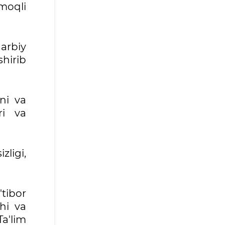
moqli
arbiy
hirib
oni va
ri va
ligi,
tibor
hi va
Ta'lim