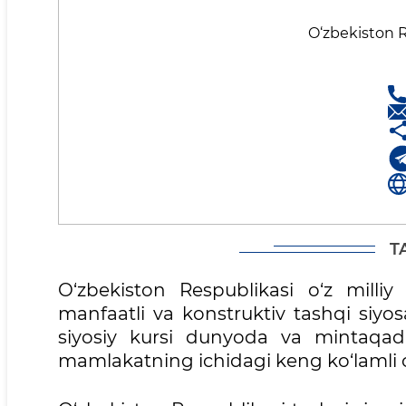
O‘zbеkiston Rе
T
O‘zbekiston Respublikasi o‘z milli
manfaatli va konstruktiv tashqi siyo
siyosiy kursi dunyoda va mintaqad
mamlakatning ichidagi keng ko‘lamli o