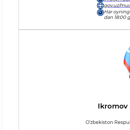
gov.uz/mu
Har oyning
dan 18:00 
Ikrоmov 
O‘zbеkistоn Rеspubl