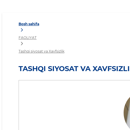
Tashqi siyosat va Xavfsizli
Bosh sahifa
FAOLIYAT
Tashqi siyosat va Xavfsizlik
TASHQI SIYOSAT VA XAVFSIZL