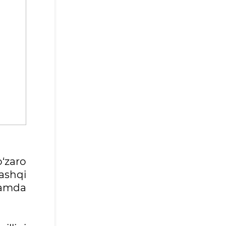
‘zaro
ashqi
hamda