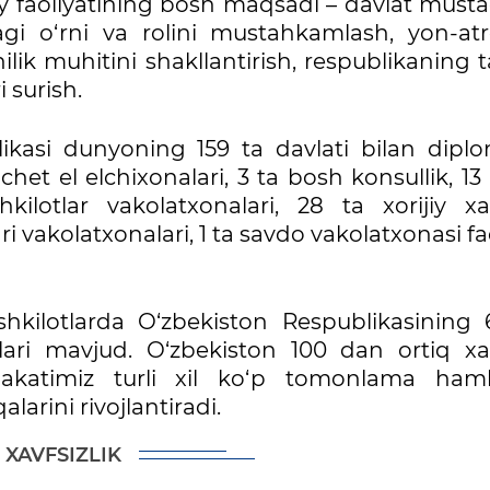
y faoliyatining bosh maqsadi – davlat mustaq
gi o‘rni va rolini mustahkamlash, yon-atr
chilik muhitini shakllantirish, respublikaning 
i surish.
kasi dunyoning 159 ta davlati bilan diplo
het el elchixonalari, 3 ta bosh konsullik, 13
kilotlar vakolatxonalari, 28 ta xorijiy xa
 vakolatxonalari, 1 ta savdo vakolatxonasi fa
shkilotlarda O‘zbekiston Respublikasining 
lari mavjud. O‘zbekiston 100 dan ortiq xa
mlakatimiz turli xil ko‘p tomonlama hamk
alarini rivojlantiradi.
XAVFSIZLIK