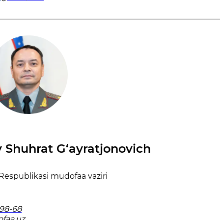
Shuhrat G‘ayratjonovich
Respublikasi mudofaa vaziri
-98-68
faa.uz