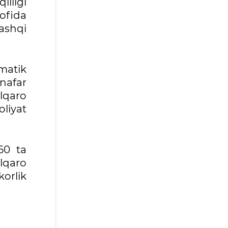
illigi
ofida
tashqi
matik
 nafar
lqaro
oliyat
60 ta
lqaro
orlik