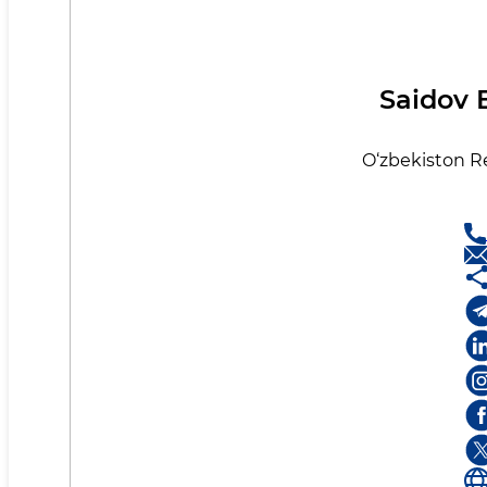
Saidov 
O‘zbеkistоn Rе