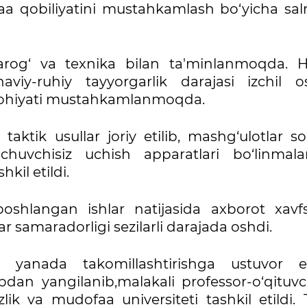
a qobiliyatini mustahkamlash bo‘yicha sal
arog‘ va texnika bilan ta'minlanmoqda. H
viy-ruhiy tayyorgarlik darajasi izchil os
lohiyati mustahkamlanmoqda.
taktik usullar joriy etilib, mashg‘ulotlar s
uchuvchisiz uchish apparatlari bo‘linmala
kil etildi.
shlangan ishlar natijasida axborot xavfsiz
r samaradorligi sezilarli darajada oshdi.
i yanada takomillashtirishga ustuvor e'
ubdan yangilanib,malakali professor-o‘qituvc
lik va mudofaa universiteti tashkil etildi. 