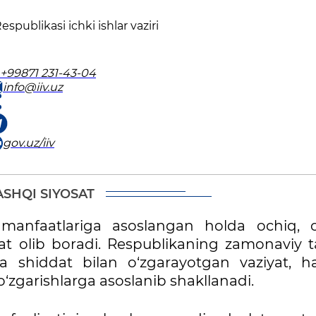
spublikаsi ichki ishlаr vаziri
+99871 231-43-04
info@iiv.uz
gov.uz/iiv
ASHQI SIYOSAT
y manfaatlariga asoslangan holda ochiq, o
sat olib boradi. Respublikaning zamonaviy t
a shiddat bilan o‘zgarayotgan vaziyat, 
‘zgarishlarga asoslanib shakllanadi.