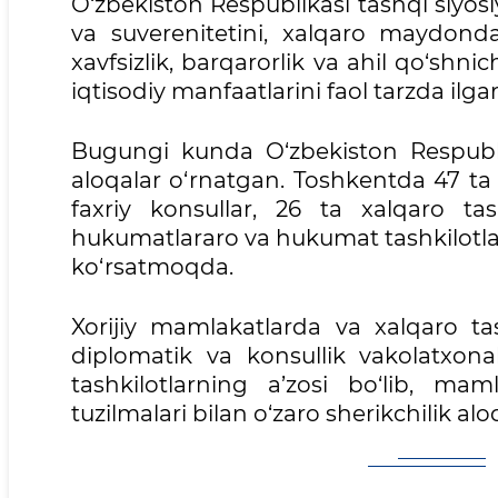
O‘zbekiston Respublikasi tashqi siyosi
va suverenitetini, xalqaro maydonda
xavfsizlik, barqarorlik va ahil qo‘shni
iqtisodiy manfaatlarini faol tarzda ilgar
Bugungi kunda O‘zbekiston Respubli
aloqalar o‘rnatgan. Toshkentda 47 ta c
faxriy konsullar, 26 ta xalqaro tash
hukumatlararo va hukumat tashkilotlari
ko‘rsatmoqda.
Xorijiy mamlakatlarda va xalqaro ta
diplomatik va konsullik vakolatxona
tashkilotlarning a’zosi bo‘lib, ma
tuzilmalari bilan o‘zaro sherikchilik aloq