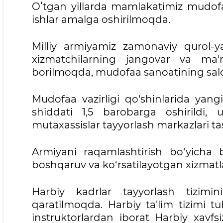
Oʻtgan yillarda mamlakatimiz mudofa
ishlar amalga oshirilmoqda.
Milliy armiyamiz zamonaviy qurol-y
xizmatchilarning jangovar va ma'na
borilmoqda, mudofaa sanoatining sa
Mudofaa vazirligi qo‘shinlarida yangi 
shiddati 1,5 barobarga oshirildi, 
mutaxassislar tayyorlash markazlari tash
Armiyani raqamlashtirish bo‘yicha bo
boshqaruv va ko‘rsatilayotgan xizmatla
Harbiy kadrlar tayyorlash tizimin
qaratilmoqda. Harbiy ta'lim tizimi t
instruktorlardan iborat Harbiy xavfsiz