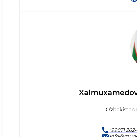
Xalmuxamedov 
O‘zbekiston 
+99871 262
info@mudo