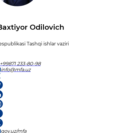
Baxtiyor Odilovich
spublikаsi Tаshqi ishlаr vаziri
+99871 233-80-98
info@mfa.uz
gov.uz/mfa