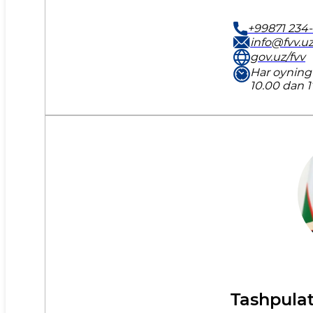
+99871 234-
info@fvv.u
gov.uz/fvv
Har oyning 
10.00 dan 
Tashpulat