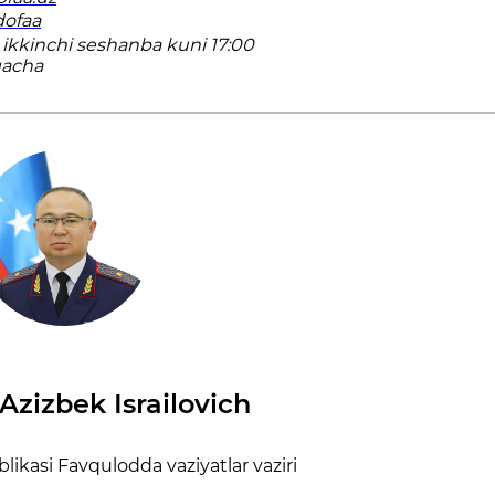
dofaa
 ikkinchi seshanba kuni 17:00
gacha
Azizbek Israilovich
ikаsi Favqulоddа vаziyatlаr vаziri