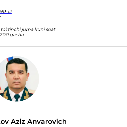
90-12
z
to‘rtinchi juma kuni soat
17.00 gacha
ov Aziz Anvarovich