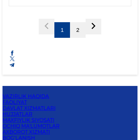
XIZMATCHILARINING 2025- YIL 3- OKTABR
HOLATIGA VAKANT LAVOZIMLAR RO‘YXATI
1
2
VAZIRLIK HAQIDA
FAOLIYAT
DAVLAT XIZMATLARI
HUJJATLAR
MAXFIYLIK SIYOSATI
OCHIQ MA'LUMOTLAR
AXBOROT XIZMATI
BOG‘LANISH