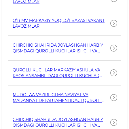
LAVOZIMLAR
OʻR MV MARKAZIY YOQILGʻI BAZASI VAKANT
LAVOZIMLAR
CHIRCHIQ SHAHRIDA JOYLASHGAN HARBIY
QISMDAGI QUROLLI KUCHLAR ISHCHI VA
XIZMATCHILARINING 2026- YIL 4- MART
HOLATIGA VAKANT LAVOZIMLAR RO‘YXATI
QUROLLI KUCHLAR MARKAZIY ASHULA VA
RAQS ANSAMBLIDAGI QUROLLI KUCHLAR
XIZMATCHILARINING 2026-YIL 4-MAY HOLATIGA
VAKANT LAVOZIMLAR RO‘YXATI
MUDOFAA VAZIRLIGI MA’NAVIYAT VA
MADANIYAT DEPARTAMENTIDAGI QUROLLI
KUCHLAR XIZMATCHILARINING 2026-YIL 1-
APREL HOLATIGA VAKANT LAVOZIMLAR
RO‘YXATI
CHIRCHIQ SHAHRIDA JOYLASHGAN HARBIY
QISMDAGI QUROLLI KUCHLAR ISHCHI VA