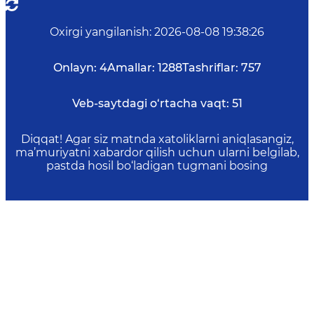
Oxirgi yangilanish
:
2026-08-08 19:38:26
Onlayn:
4
Amallar:
1288
Tashriflar:
757
Veb-saytdagi o‘rtacha vaqt:
51
Diqqat! Agar siz matnda xatoliklarni aniqlasangiz,
ma’muriyatni xabardor qilish uchun ularni belgilab,
pastda hosil bo‘ladigan tugmani bosing