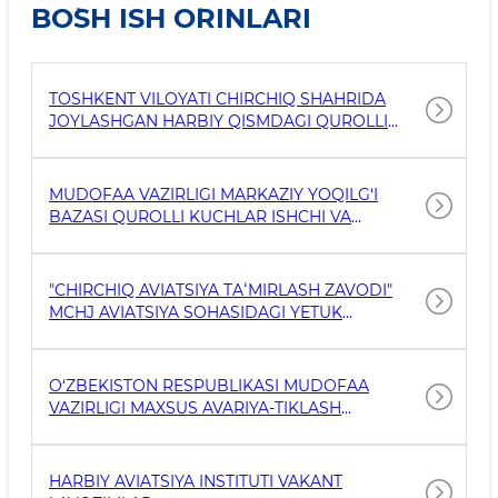
BO`SH ISH O`RINLARI
TOSHKENT VILOYATI CHIRCHIQ SHAHRIDA
JOYLASHGAN HARBIY QISMDAGI QUROLLI
KUCHLAR ISHCHI VA XIZMATCHILARINING
2026- YIL 1- IYUL HOLATIGA VAKANT
LAVOZIMLAR RO‘YXATI
MUDOFAA VAZIRLIGI MARKAZIY YOQILG‘I
BAZASI QUROLLI KUCHLAR ISHCHI VA
XIZMATCHILARINING VAKANT LAVOZIMLARINI
BUTLASH BO‘YICHA 2026 YIL “20” IYUN
XOLATIGA VAKANT LAVOZIMLAR RO‘YXATI
"CHIRCHIQ AVIATSIYA TAʻMIRLASH ZAVODI"
MCHJ AVIATSIYA SOHASIDAGI YETUK
MALAKALI KADRLARNI VA YOSH
MUTAXASSISLARNI BOʻSH ISH OʻRINLARIGA
TAKLIF ETADI.
O‘ZBEKISTON RESPUBLIKASI MUDOFAA
VAZIRLIGI MAXSUS AVARIYA-TIKLASH
BOSHQARMASIDAGI QUROLLI KUCHLAR
ISHCHI VA XIZMATCHILARINING 2026-YIL 16-
MART HOLATIGA VAKANT LAVOZIMLAR
HARBIY AVIATSIYA INSTITUTI VAKANT
RO‘YXATI