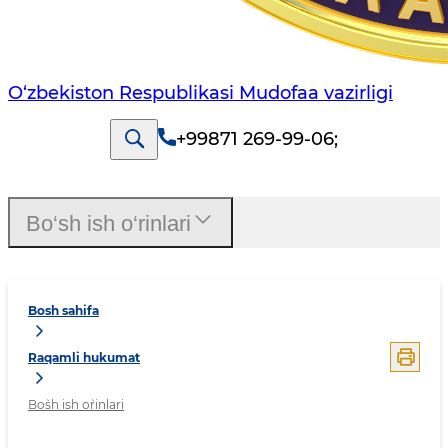
O‘zbekiston Respublikasi Mudofaa vazirligi
+99871 269-99-06
;
Bo‘sh ish o‘rinlari
Bosh sahifa
Raqamli hukumat
Bo`sh ish o`rinlari