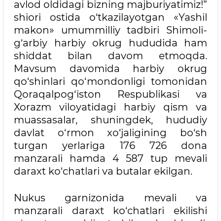
avlod oldidagi bizning majburiyatimiz!”
shiori ostida o‘tkazilayotgan «Yashil
makon» umummilliy tadbiri Shimoli-
g‘arbiy harbiy okrug hududida ham
shiddat bilan davom etmoqda.
Mavsum davomida harbiy okrug
qo‘shinlari qo‘mondonligi tomonidan
Qoraqalpog‘iston Respublikasi va
Xorazm viloyatidagi harbiy qism va
muassasalar, shuningdek, hududiy
davlat o‘rmon xo‘jaligining bo‘sh
turgan yerlariga 176 726 dona
manzarali hamda 4 587 tup mevali
daraxt ko‘chatlari va butalar ekilgan.
Nukus garnizonida mevali va
manzarali daraxt ko‘chatlari ekilishi