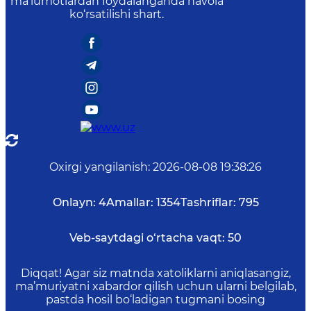
ma’lumotlardan foydalanganda havola
ko‘rsatilishi shart.
Oxirgi yangilanish
:
2026-08-08 19:38:26
Onlayn:
4
Amallar:
1354
Tashriflar:
795
Veb-saytdagi o‘rtacha vaqt:
50
Diqqat! Agar siz matnda xatoliklarni aniqlasangiz,
ma’muriyatni xabardor qilish uchun ularni belgilab,
pastda hosil bo‘ladigan tugmani bosing