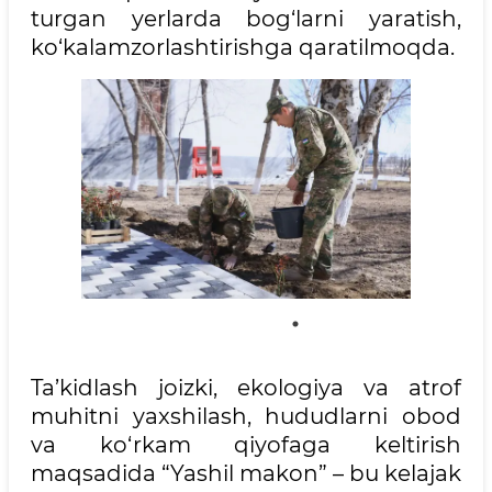
turgan yerlarda bog‘larni yaratish,
ko‘kalamzorlashtirishga qaratilmoqda.
Ta’kidlash joizki, ekologiya va atrof
muhitni yaxshilash, hududlarni obod
va ko‘rkam qiyofaga keltirish
maqsadida “Yashil makon” – bu kelajak