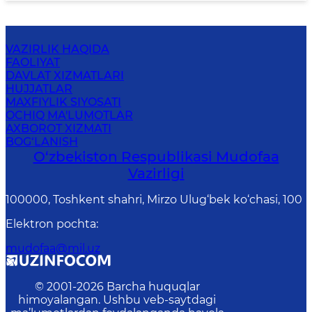
VAZIRLIK HAQIDA
FAOLIYAT
DAVLAT XIZMATLARI
HUJJATLAR
MAXFIYLIK SIYOSATI
OCHIQ MA'LUMOTLAR
AXBOROT XIZMATI
BOG‘LANISH
O‘zbekiston Respublikasi Mudofaa
Vazirligi
100000, Toshkent shahri, Mirzo Ulug‘bek ko‘chasi, 100
Elektron pochta
:
mudofaa@mil.uz
© 2001-
2026
Barcha huquqlar
himoyalangan. Ushbu veb-saytdagi