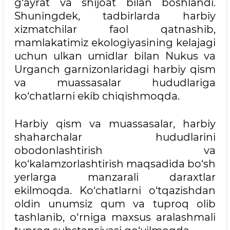
g‘ayrat va shijoat bilan boshlandi.
Shuningdek, tadbirlarda harbiy
xizmatchilar faol qatnashib,
mamlakatimiz ekologiyasining kelajagi
uchun ulkan umidlar bilan Nukus va
Urganch garnizonlaridagi harbiy qism
va muassasalar hududlariga
ko‘chatlarni ekib chiqishmoqda.
Harbiy qism va muassasalar, harbiy
shaharchalar hududlarini
obodonlashtirish va
ko‘kalamzorlashtirish maqsadida bo‘sh
yerlarga manzarali daraxtlar
ekilmoqda. Ko‘chatlarni o‘tqazishdan
oldin unumsiz qum va tuproq olib
tashlanib, o‘rniga maxsus aralashmali