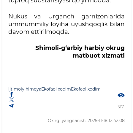
tuproq substansiyasi qo‘yilmoqda.
Nukus va Urganch garnizonlarida
ummummiliy loyiha uyushqoqlik bilan
davom ettirilmoqda.
Shimoli-g‘arbiy harbiy okrug
matbuot xizmati
Ijtimoiy himoya
Ekofaol xodim
Ekofaol xodim
517
Oxirgi yangilanish: 2025-11-18 12:42:08