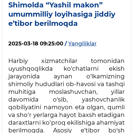
Shimolda “Yashil makon”
umummilliy loyihasiga jiddiy
e’tibor berilmoqda
2025-03-18 09:25:00
/
Yangiliklar
Harbiy xizmatchilar tomonidan
uyushqoqlikda ko‘chatlarni ekish
jarayonida aynan o‘lkamizning
shimoliy hududlari ob-havosi va tashqi
muhitiga moslashuvchan, yillar
davomida o‘sib, yashovchanlik
qobiliyatini namoyon eta olgan, qumli
va sho‘r yerlarga hayot baxsh etadigan
daraxtlarni ko‘proq ekilishiga ahamiyat
berilmoqda. Asosiy e’tibor bo‘sh