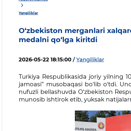
Yangiliklar
O‘zbekiston merganlari xalqa
medalni qo‘lga kiritdi
2026-05-22 18:15:00
/
Yangiliklar
Turkiya Respublikasida joriy yilning 
jamoasi” musobaqasi bo‘lib o‘tdi. Un
nufuzli bellashuvda O‘zbekiston Resp
munosib ishtirok etib, yuksak natijalar