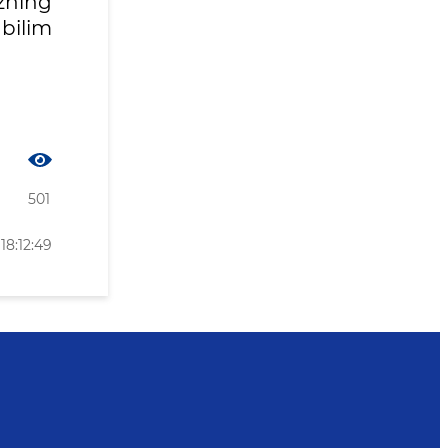
zning
 bilim
501
18:12:49