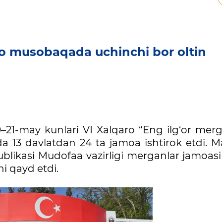
ro musobaqada uchinchi bor oltin
10–21-may kunlari VI Xalqaro “Eng ilg‘or mer
da 13 davlatdan 24 ta jamoa ishtirok etdi. M
ublikasi Mudofaa vazirligi merganlar jamoas
ni qayd etdi.