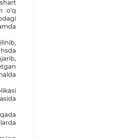
shart
n o‘q
odagi
hamda
inib,
bahsda
arib,
etgan
malda
ikasi
rasida
baqada
larda