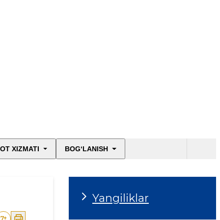
OT XIZMATI
BOG‘LANISH
Yangiliklar
7
+