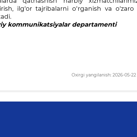
arda qatnashish harbiy xizmatchilarimi
ish, ilg‘or tajribalarni o‘rganish va o‘zaro
adi.
viy kommunikatsiyalar departamenti
Oxirgi yangilanish: 2026-05-22 