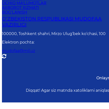
OCHIQ MA'LUMOTLAR
AXBOROT XIZMATI
BOG‘LANISH
O‘ZBEKISTON RESPUBLIKASI MUDOFAA
VAZIRLIGI
100000, Toshkent shahri, Mirzo Ulug‘bek ko‘chasi, 100
Elektron pochta
:
mudofaa@mil.uz
Onlay
Diqqat! Agar siz matnda xatoliklarni aniql