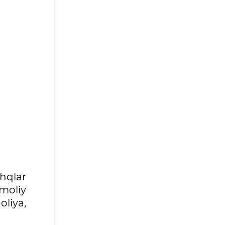
hqlar
moliy
liya,