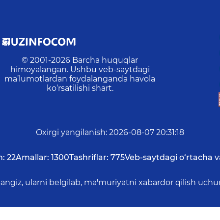
© 2001-
2026
Barcha huquqlar
himoyalangan. Ushbu veb-saytdagi
ma’lumotlardan foydalanganda havola
ko‘rsatilishi shart.
Oxirgi yangilanish
:
2026-08-07 20:31:18
n:
22
Amallar:
1300
Tashriflar:
775
Veb-saytdagi o‘rtacha v
asangiz, ularni belgilab, ma'muriyatni xabardor qilish 