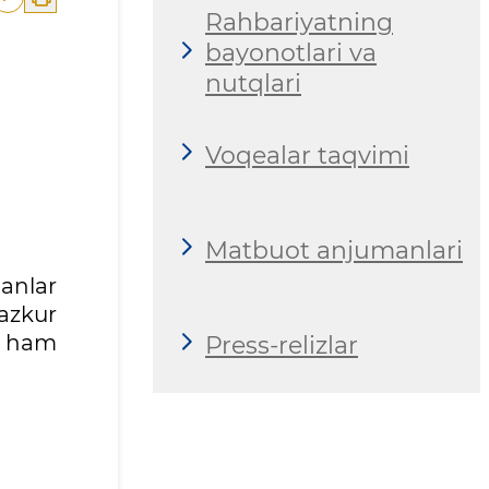
Rahbariyatning
bayonotlari va
nutqlari
Voqealar taqvimi
Matbuot anjumanlari
ganlar
azkur
i ham
Press-relizlar