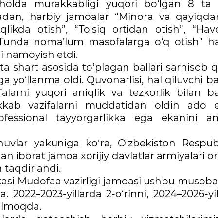
n holda murakkabligi yuqori bo‘lgan 8 ta 
adan, harbiy jamoalar “Minora va qayiqda
iqlikda otish”, “To‘siq ortidan otish”, “Hav
”, “Tunda noma’lum masofalarga o‘q otish” 
ni namoyish etdi.
shart asosida to‘plagan ballari sarhisob qil
a yo‘llanma oldi. Quvonarlisi, hal qiluvchi 
alarni yuqori aniqlik va tezkorlik bilan baj
akkab vazifalarni muddatidan oldin ado 
rofessional tayyorgarlikka ega ekanini a
vlar yakuniga ko‘ra, O‘zbekiston Respubl
an iborat jamoa xorijiy davlatlar armiyalari o
n taqdirlandi.
likasi Mudofaa vazirligi jamoasi ushbu muso
 2022–2023-yillarda 2-o‘rinni, 2024–2026-yil
kelmoqda.