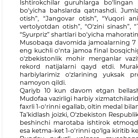
Ishtirokchilar guruhlarga bo‘linga
bo‘yicha bahslarda qatnashdi. Juml
otish”, “Jangovar otish”, “Yuqori an
vertolyotdan otish”, “O‘zini sinash
“Syurpriz” shartlari bo‘yicha mahorati
Musobaqa davomida jamoalarning 7 ta 
eng kuchli o‘nta jamoa final bosqichig
o‘zbekistonlik mohir merganlar vazif
rekord natijalarni qayd etdi. Mur
harbiylarimiz o‘zlarining yuksak p
namoyon qildi.
Qariyb 10 kun davom etgan bellashu
Mudofaa vazirligi harbiy xizmatchilarid
faxrli 1-o‘rinni egallab, oltin medal bila
Ta’kidlash joizki, O‘zbekiston Respub
beshinchi marotaba ishtirok etmoqda.
esa ketma-ket 1-o‘rinni qo‘lga kiritib 