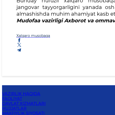
Bunday nufuzli xalqaro musobaqal
jangovar tayyorgarligini yanada oshir
almashishda muhim ahamiyat kasb et
Mudofaa vazirligi Axborot va omma
Xalqaro musobaqa
VAZIRLIK HAQIDA
FAOLIYAT
DAVLAT XIZMATLARI
HUJJATLAR
MAXFIYLIK SIYOSATI