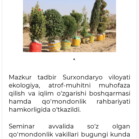
Mazkur tadbir Surxondaryo viloyati
ekologiya, atrof-muhitni muhofaza
qilish va iqlim o‘zgarishi boshqarmasi
hamda qo‘mondonlik rahbariyati
hamkorligida o‘tkazildi.
Seminar avvalida so‘z olgan
qo‘mondonlik vakillari bugungi kunda