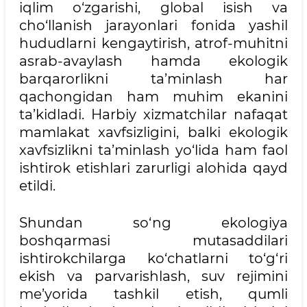
iqlim o‘zgarishi, global isish va
cho‘llanish jarayonlari fonida yashil
hududlarni kengaytirish, atrof-muhitni
asrab-avaylash hamda ekologik
barqarorlikni ta’minlash har
qachongidan ham muhim ekanini
ta’kidladi. Harbiy xizmatchilar nafaqat
mamlakat xavfsizligini, balki ekologik
xavfsizlikni ta’minlash yo‘lida ham faol
ishtirok etishlari zarurligi alohida qayd
etildi.
Shundan so‘ng ekologiya
boshqarmasi mutasaddilari
ishtirokchilarga ko‘chatlarni to‘g‘ri
ekish va parvarishlash, suv rejimini
me’yorida tashkil etish, qumli