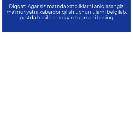
Diqqat! Agar siz matnda xatoliklarni aniqlasangiz,
ma’muriyatni xabardor qilish uchun ularni belgilab,
pastda hosil bo‘ladigan tugmani bosing