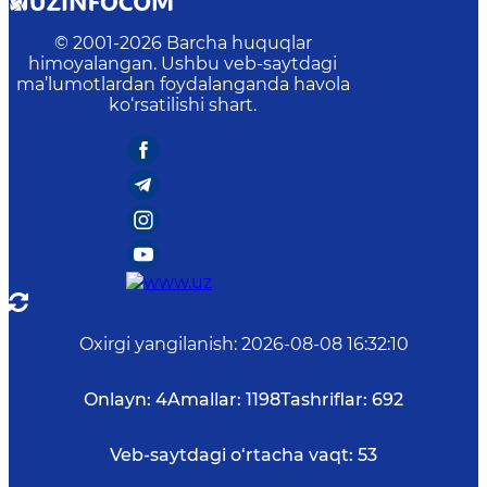
© 2001-
2026
Barcha huquqlar
himoyalangan. Ushbu veb-saytdagi
ma’lumotlardan foydalanganda havola
ko‘rsatilishi shart.
Oxirgi yangilanish
:
2026-08-08 16:32:10
Onlayn:
4
Amallar:
1198
Tashriflar:
692
Veb-saytdagi o‘rtacha vaqt:
53