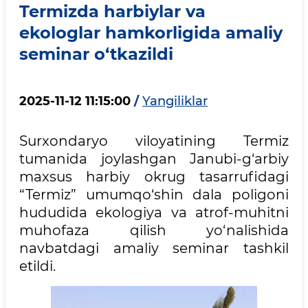
Termizda harbiylar va
ekologlar hamkorligida amaliy
seminar o‘tkazildi
2025-11-12 11:15:00
/
Yangiliklar
Surxondaryo viloyatining Termiz
tumanida joylashgan Janubi-g‘arbiy
maxsus harbiy okrug tasarrufidagi
“Termiz” umumqo‘shin dala poligoni
hududida ekologiya va atrof-muhitni
muhofaza qilish yo‘nalishida
navbatdagi amaliy seminar tashkil
etildi.