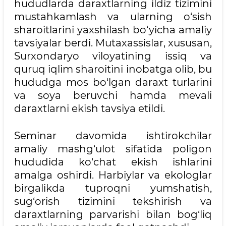
hududlarda daraxtlarning ildiz tizimini
mustahkamlash va ularning o‘sish
sharoitlarini yaxshilash bo‘yicha amaliy
tavsiyalar berdi. Mutaxassislar, xususan,
Surxondaryo viloyatining issiq va
quruq iqlim sharoitini inobatga olib, bu
hududga mos bo‘lgan daraxt turlarini
va soya beruvchi hamda mevali
daraxtlarni ekish tavsiya etildi.
Seminar davomida ishtirokchilar
amaliy mashg‘ulot sifatida poligon
hududida ko‘chat ekish ishlarini
amalga oshirdi. Harbiylar va ekologlar
birgalikda tuproqni yumshatish,
sug‘orish tizimini tekshirish va
daraxtlarning parvarishi bilan bog‘liq