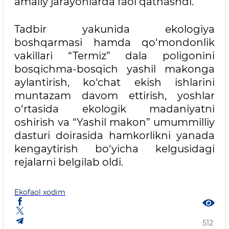
amaliy jarayonlarda faol qatnashdi.
Tadbir yakunida ekologiya
boshqarmasi hamda qo‘mondonlik
vakillari “Termiz” dala poligonini
bosqichma-bosqich yashil makonga
aylantirish, ko‘chat ekish ishlarini
muntazam davom ettirish, yoshlar
o‘rtasida ekologik madaniyatni
oshirish va “Yashil makon” umummilliy
dasturi doirasida hamkorlikni yanada
kengaytirish bo‘yicha kelgusidagi
rejalarni belgilab oldi.
Ekofaol xodim
512