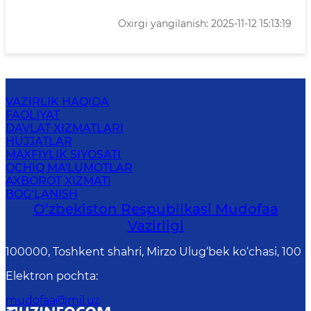
Oxirgi yangilanish: 2025-11-12 15:13:19
VAZIRLIK HAQIDA
FAOLIYAT
DAVLAT XIZMATLARI
HUJJATLAR
MAXFIYLIK SIYOSATI
OCHIQ MA'LUMOTLAR
AXBOROT XIZMATI
BOG‘LANISH
O‘zbekiston Respublikasi Mudofaa
Vazirligi
100000, Toshkent shahri, Mirzo Ulug‘bek ko‘chasi, 100
Elektron pochta
:
mudofaa@mil.uz