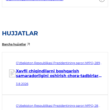
HUJJATLAR
Barcha hujjatlar
O‘zbekiston Respublikasi Prezidentining qarori №PQ-289.
Qabul qilingan sana 03.08.2026. Kuchga kirish sanasi
04.08.2026
Xavfli chiqindilarni boshqarish
samaradorligini oshirish chora-tadbirlari
to‘g‘risida
3.8.2026
O‘zbekiston Respublikasi Prezidentining qarori №PQ-288.
Qabul qilingan sana 03.08.2026. Kuchga kirish sanasi