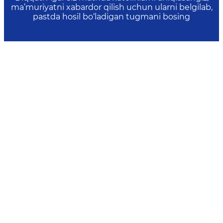
ma’muriyatni xabardor qilish uchun ularni belgilab,
pastda hosil bo‘ladigan tugmani bosing