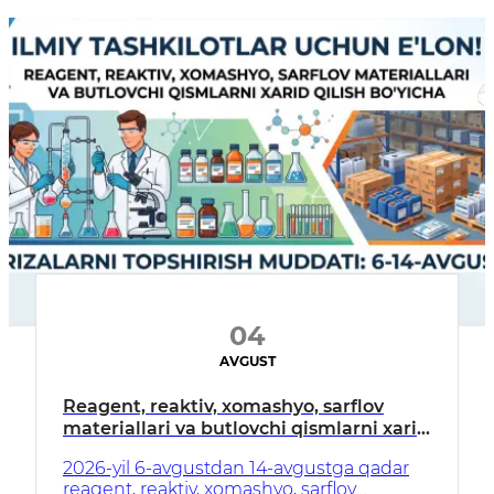
04
AVGUST
Reagent, reaktiv, xomashyo, sarflov
materiallari va butlovchi qismlarni xarid
qilish boʻyicha E'LON!
2026-yil 6-avgustdan 14-avgustga qadar
reagent, reaktiv, xomashyo, sarflov