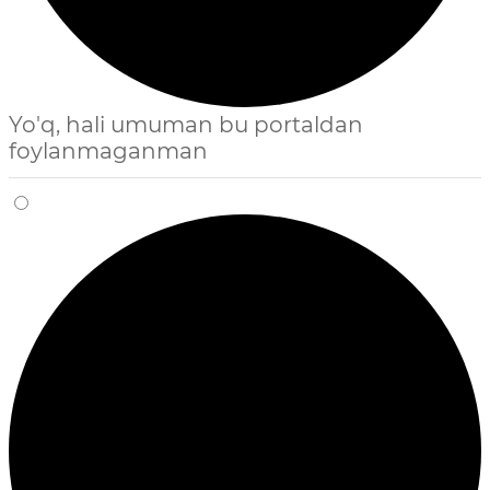
Yo'q, hali umuman bu portaldan
foylanmaganman