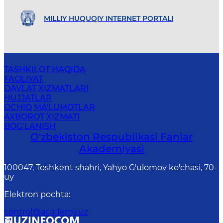
MILLIY HUQUQIY INTERNET PORTALI
TASHKILOT HAQIDA
FAOLIYAT
DAVLAT XIZMATLARI
HUJJATLAR
OCHIQ MA'LUMOTLAR
AXBOROT XIZMATI
BOG‘LANISH
O'zbekiston Respublikasi Fanlar
Akademiyasi
100047, Toshkent shahri, Yahyo G'ulоmоv ko'chasi, 70-
uу
Elektron pochta
:
control@academy.uz