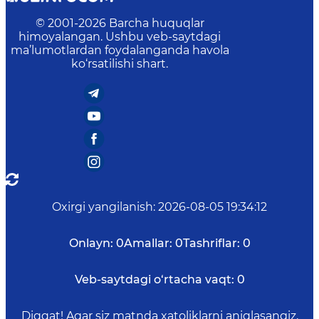
© 2001-
2026
Barcha huquqlar
himoyalangan. Ushbu veb-saytdagi
ma’lumotlardan foydalanganda havola
ko‘rsatilishi shart.
Oxirgi yangilanish
:
2026-08-05 19:34:12
Onlayn:
0
Amallar:
0
Tashriflar:
0
Veb-saytdagi o‘rtacha vaqt:
0
Diqqat! Agar siz matnda xatoliklarni aniqlasangiz,