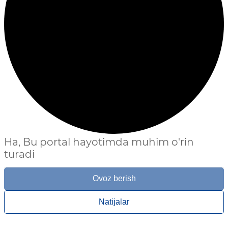
Ha, Bu portal hayotimda muhim o'rin
turadi
Ovoz berish
Natijalar