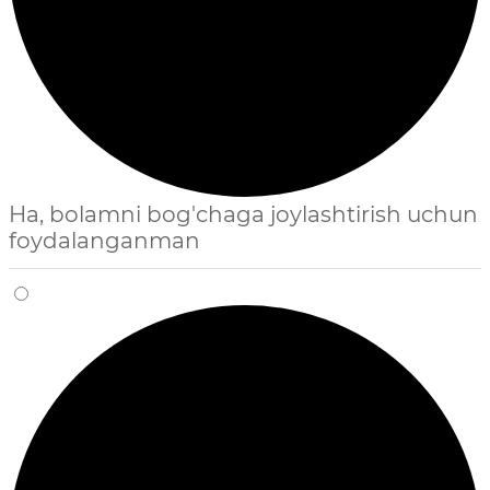
Ha, bolamni bog'chaga joylashtirish uchun
foydalanganman