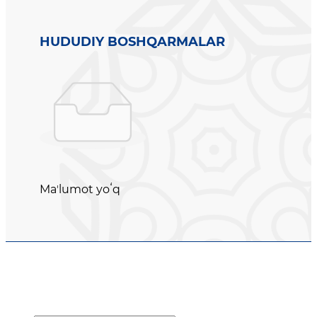
HUDUDIY BOSHQARMALAR
Maʼlumot yoʻq