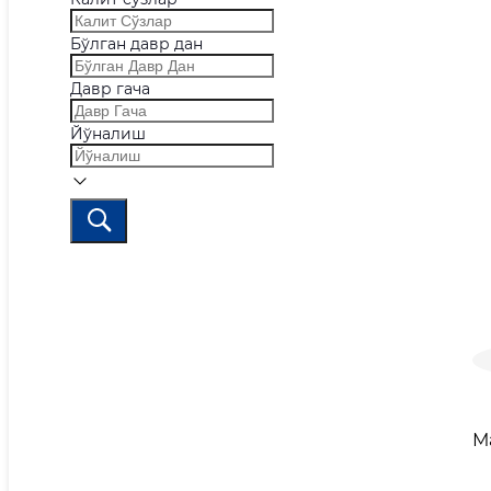
Бўлган давр дан
Давр гача
Йўналиш
М