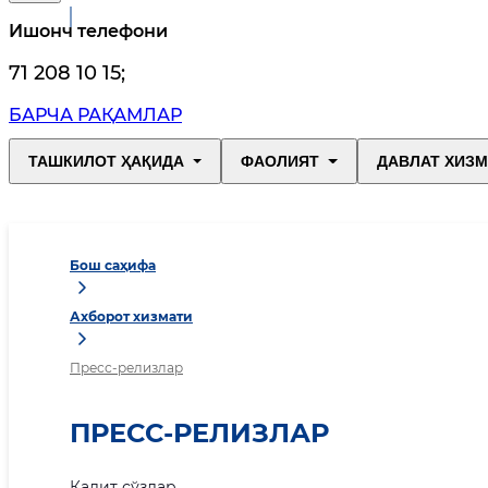
Ишонч телефони
71 208 10 15
;
БАРЧА РАҚАМЛАР
ТАШКИЛОТ ҲАҚИДА
ФАОЛИЯТ
ДАВЛАТ ХИЗ
Бош саҳифа
Ахборот хизмати
Пресс-релизлар
ПРЕСС-РЕЛИЗЛАР
Калит сўзлар