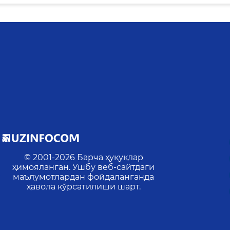
© 2001-
2026
Барча ҳуқуқлар
ҳимояланган. Ушбу веб-сайтдаги
»
маълумотлардан фойдаланганда
ҳавола кўрсатилиши шарт.