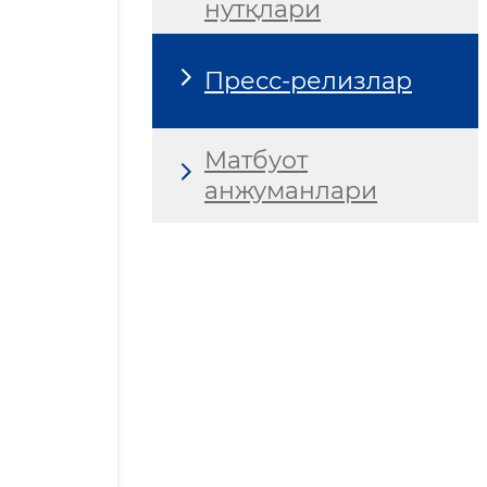
нутқлари
Пресс-релизлар
Матбуот
анжуманлари