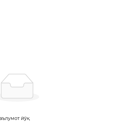
аълумот йўқ