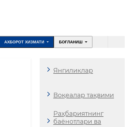
АХБОРОТ ХИЗМАТИ
БОҒЛАНИШ
Янгиликлар
Воқеалар тақвими
Раҳбариятнинг
баёнотлари ва