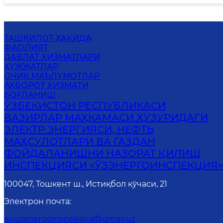
ТАШКИЛОТ ҲАҚИДА
ФАОЛИЯТ
ДАВЛАТ ХИЗМАТЛАРИ
ҲУЖЖАТЛАР
ОЧИҚ МАЪЛУМОТЛАР
АХБОРОТ ХИЗМАТИ
БОҒЛАНИШ
ЎЗБЕКИСТОН РЕСПУБЛИКАСИ
ВАЗИРЛАР МАҲКАМАСИ ҲУЗУРИДАГИ
ЭЛЕКТР ЭНЕРГИЯСИ, НЕФТЬ
МАҲСУЛОТЛАРИ ВА ГАЗДАН
ФОЙДАЛАНИШНИ НАЗОРАТ ҚИЛИШ
ИНСПЕКЦИЯСИ «ЎЗЭНЕРГОИНСПЕКЦИЯ
100047, Тошкент ш., Истиқбол кўчаси, 21
Электрон почта
:
evuzenergoinspeksiya@umail.uz