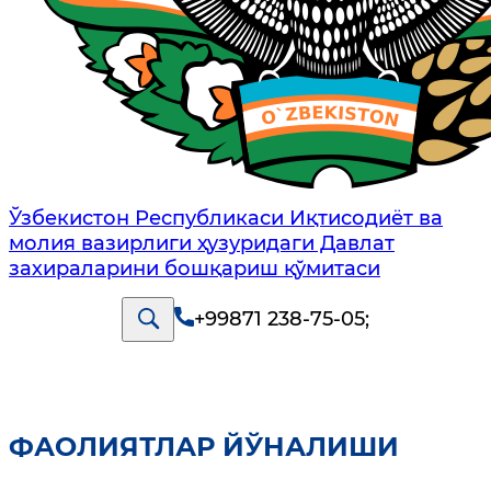
Ўзбекистон Республикаси Иқтисодиёт ва
молия вазирлиги ҳузуридаги Давлат
захираларини бошқариш қўмитаси
+99871 238-75-05
;
ФАОЛИЯТЛАР ЙЎНАЛИШИ