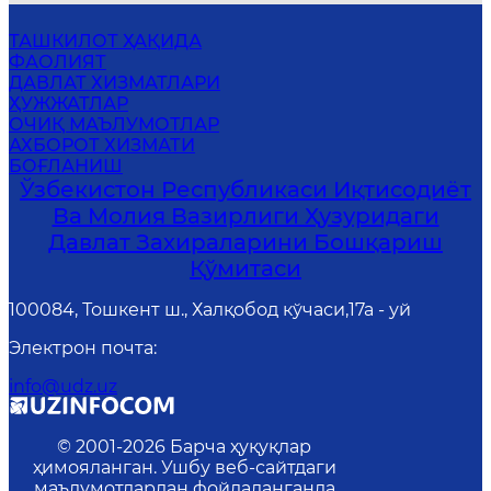
ТАШКИЛОТ ҲАҚИДА
ФАОЛИЯТ
ДАВЛАТ ХИЗМАТЛАРИ
ҲУЖЖАТЛАР
ОЧИҚ МАЪЛУМОТЛАР
АХБОРОТ ХИЗМАТИ
БОҒЛАНИШ
Ўзбекистон Республикаси Иқтисодиёт
Ва Молия Вазирлиги Ҳузуридаги
Давлат Захираларини Бошқариш
Қўмитаси
100084, Тошкент ш., Халқобод кўчаси,17а - уй
Электрон почта
:
info@udz.uz
© 2001-
2026
Барча ҳуқуқлар
ҳимояланган. Ушбу веб-сайтдаги
маълумотлардан фойдаланганда