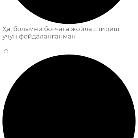
Ҳа, боламни боғчага жойлаштириш
учун фойдаланганман