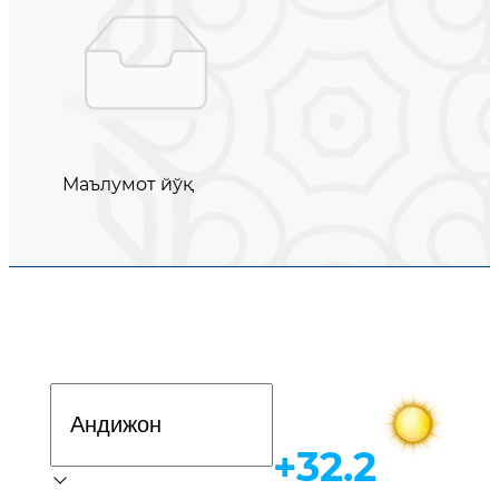
Маълумот йўқ
Davlat dasturi
+32.2
Об-ҳаво