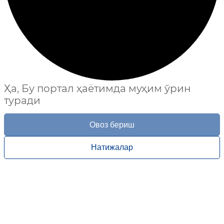
Ҳа, Бу портал ҳаётимда муҳим ўрин
туради
Овоз бериш
Натижалар