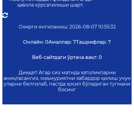
ҳавола кўрсатилиши шарт.
Охирги янгиланиш
:
2026-08-07 10:55:32
Онлайн:
0
Амаллар:
7
Ташрифлар:
7
Веб-сайтдаги ўртача вақт:
0
Диққат! Агар сиз матнда хатоликларни
аниқласангиз, маъмуриятни хабардор қилиш учун
уларни белгилаб, пастда ҳосил бўладиган тугмани
босинг