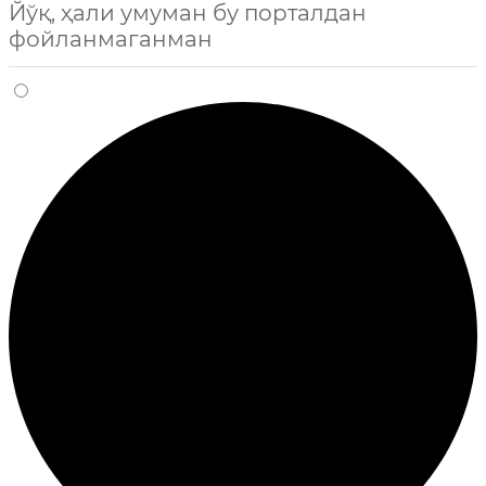
Йўқ, ҳали умуман бу порталдан
фойланмаганман