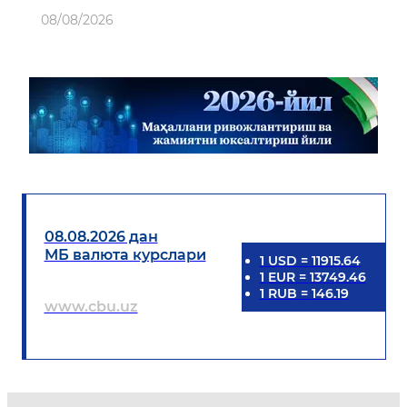
08/08/2026
08.08.2026 дан
МБ валюта курслари
1
USD
=
11915.64
1
EUR
=
13749.46
1
RUB
=
146.19
www.cbu.uz