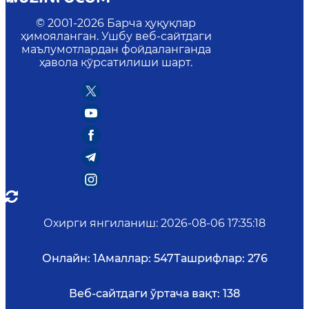
© 2001-
2026
Барча ҳуқуқлар
ҳимояланган. Ушбу веб-сайтдаги
маълумотлардан фойдаланганда
ҳавола кўрсатилиши шарт.
Охирги янгиланиш
:
2026-08-06 17:35:18
Онлайн:
1
Амаллар:
547
Ташрифлар:
276
Веб-сайтдаги ўртача вақт:
138