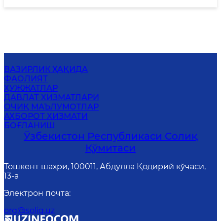
ВАЗИРЛИК ҲАҚИДА
ФАОЛИЯТ
ҲУЖЖАТЛАР
ДАВЛАТ ХИЗМАТЛАРИ
ОЧИҚ МАЪЛУМОТЛАР
АХБОРОТ ХИЗМАТИ
БОҒЛАНИШ
Ўзбекистон Республикаси Солиқ
Қўмитаси
Тошкент шаҳри, 100011, Абдулла Қодирий кўчаси,
13-a
Электрон почта
:
org@soliq.uz