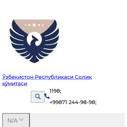
Ўзбекистон Республикаси Солиқ
қўмитаси
1198
;
+99871 244-98-98
;
N/A