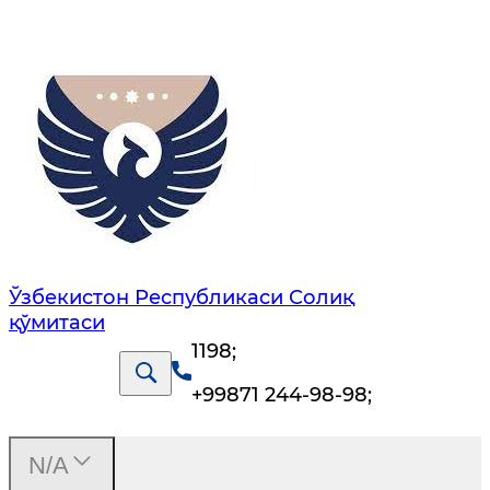
Ўзбекистон Республикаси Солиқ
қўмитаси
1198
;
+99871 244-98-98
;
N/A