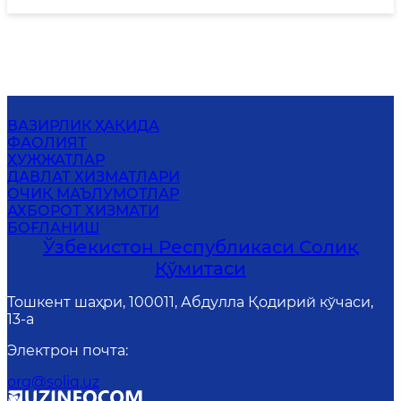
ВАЗИРЛИК ҲАҚИДА
ФАОЛИЯТ
ҲУЖЖАТЛАР
ДАВЛАТ ХИЗМАТЛАРИ
ОЧИҚ МАЪЛУМОТЛАР
АХБОРОТ ХИЗМАТИ
БОҒЛАНИШ
Ўзбекистон Республикаси Солиқ
Қўмитаси
Тошкент шаҳри, 100011, Абдулла Қодирий кўчаси,
13-a
Электрон почта
:
org@soliq.uz