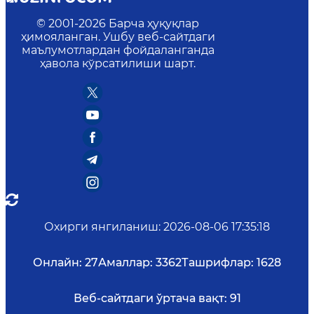
© 2001-
2026
Барча ҳуқуқлар
ҳимояланган. Ушбу веб-сайтдаги
маълумотлардан фойдаланганда
ҳавола кўрсатилиши шарт.
Охирги янгиланиш
:
2026-08-06 17:35:18
Онлайн:
27
Амаллар:
3362
Ташрифлар:
1628
Веб-сайтдаги ўртача вақт:
91