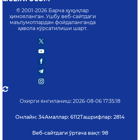
© 2001-
2026
Барча ҳуқуқлар
ҳимояланган. Ушбу веб-сайтдаги
маълумотлардан фойдаланганда
ҳавола кўрсатилиши шарт.
Охирги янгиланиш
:
2026-08-06 17:35:18
Онлайн:
34
Амаллар:
6112
Ташрифлар:
2814
Веб-сайтдаги ўртача вақт:
98