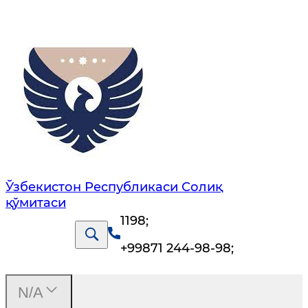
Ўзбекистон Республикаси Солиқ
қўмитаси
1198
;
+99871 244-98-98
;
N/A