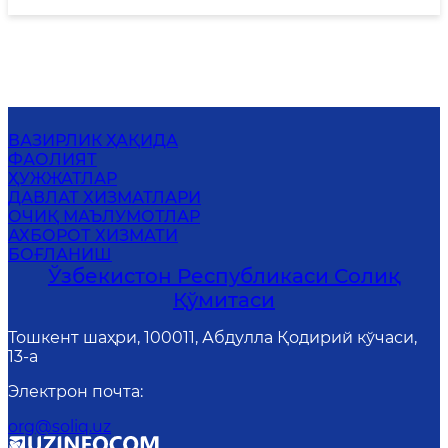
ВАЗИРЛИК ҲАҚИДА
ФАОЛИЯТ
ҲУЖЖАТЛАР
ДАВЛАТ ХИЗМАТЛАРИ
ОЧИҚ МАЪЛУМОТЛАР
АХБОРОТ ХИЗМАТИ
БОҒЛАНИШ
Ўзбекистон Республикаси Солиқ
Қўмитаси
Тошкент шаҳри, 100011, Абдулла Қодирий кўчаси,
13-a
Электрон почта
:
org@soliq.uz